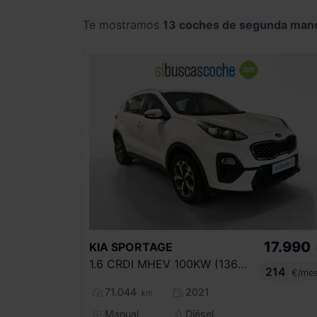
Te mostramos
13 coches de segunda man
17.990
KIA
SPORTAGE
1.6 CRDI MHEV 100KW (136CV) BUSINESS 4X2
214
€/me
71.044
2021
km
Manual
Diésel