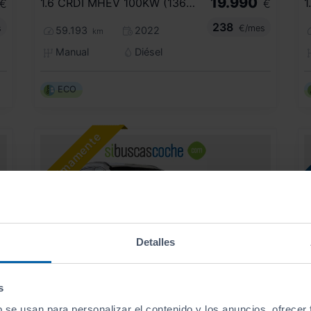
19.990
1.6 CRDI MHEV 100KW (136CV) BUSINESS 4X4
€
€
238
s
€/mes
59.193
2022
km
Manual
Diésel
ECO
Detalles
s
b se usan para personalizar el contenido y los anuncios, ofrecer