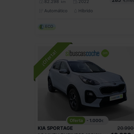
€/me
82.298
2022
km
Automático
Híbrido
ECO
- 1.000
€
KIA
SPORTAGE
20.990