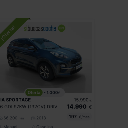
- 1.000
€
IA
SPORTAGE
15.990
€
14.990
1.6 GDI 97KW (132CV) DRIVE 4X2
€
197
€/mes
66.200
2018
km
Manual
Gasolina