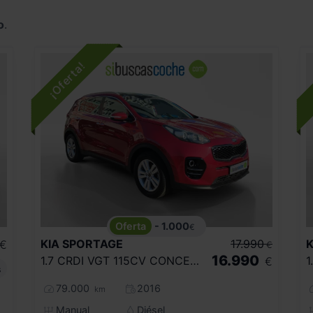
o
.
- 1.000
€
KIA
SPORTAGE
17.990
K
€
€
16.990
1.7 CRDI VGT 115CV CONCEPT 4X2 ECO DYNAM
€
s
79.000
2016
km
Manual
Diésel