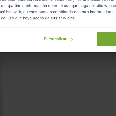
18.990
KIA
SPORTAGE
K
€
s, compartimos información sobre el uso que haga del sitio web 
€
1.6 MHEV DRIVE 100KW (136CV) 4X2
1
€
 análisis web, quienes pueden combinarla con otra información q
236
€/mes
r del uso que haya hecho de sus servicios.
s
62.461
2020
km
Manual
Diésel
Personalizar
ECO