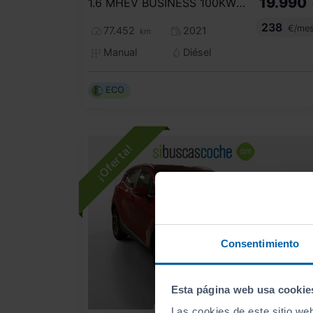
19.990
1.6 MHEV BUSINESS 100KW (136CV) 4X2
238
€/me
77.452
2021
km
Manual
Diésel
ECO
Consentimiento
Esta página web usa cookie
- 3.000
€
Las cookies de este sitio we