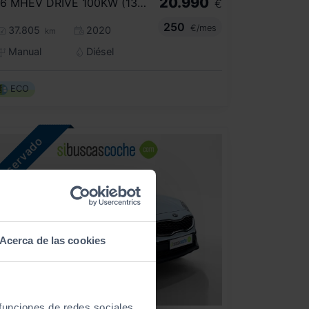
20.990
1.6 MHEV DRIVE 100KW (136CV) 4X2
€
250
€/mes
37.805
2020
km
Manual
Diésel
ECO
Acerca de las cookies
 funciones de redes sociales