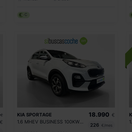
C
18.990
KIA
SPORTAGE
K
€
€
1.6 MHEV BUSINESS 100KW (136CV) 4X4
€
226
€/mes