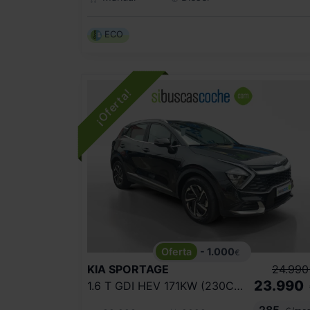
ECO
- 1.000
€
KIA
SPORTAGE
24.990
23.990
1.6 T GDI HEV 171KW (230CV) DRIVE 4X2
285