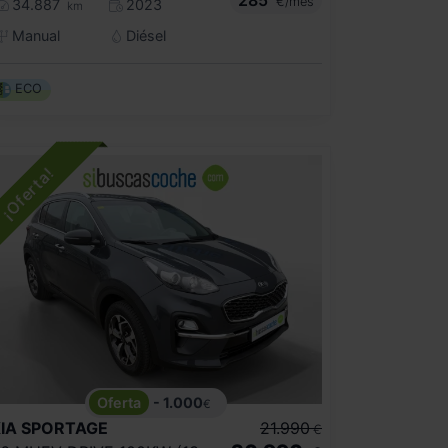
€/mes
34.887
2023
km
Manual
Diésel
ECO
- 1.000
€
IA
SPORTAGE
21.990
€