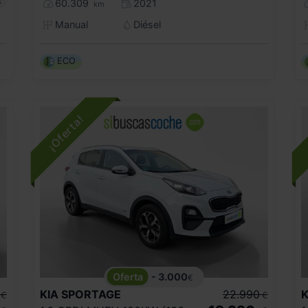
s
60.309
2021
km
Manual
Diésel
ECO
- 3.000
€
KIA
SPORTAGE
22.990
K
€
€