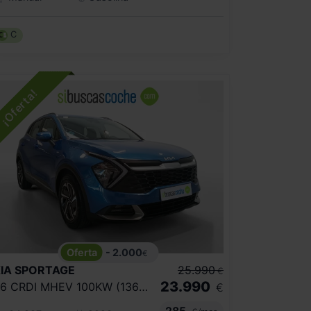
C
- 2.000
€
IA
SPORTAGE
25.990
€
23.990
1.6 CRDI MHEV 100KW (136CV) BUSINESS 4X2
€
285