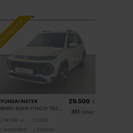
29.500
HYUNDAI
INSTER
€
49KWH 85KW (115CV) TECNO
351
€/mes
18.526
2025
km
Automático
Eléctrico