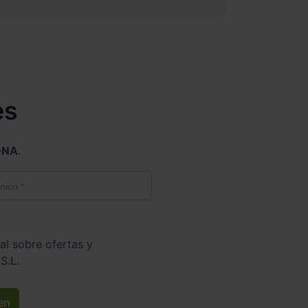
es
ONA
.
al sobre ofertas y
S.L.
en