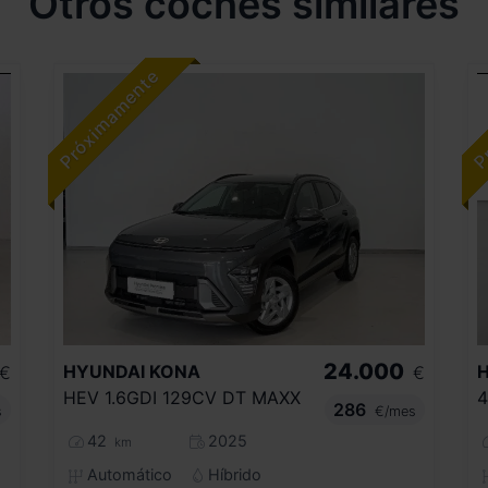
Otros coches similares
24.000
HYUNDAI
KONA
€
€
HEV 1.6GDI 129CV DT MAXX
286
s
€/mes
42
2025
km
Automático
Híbrido