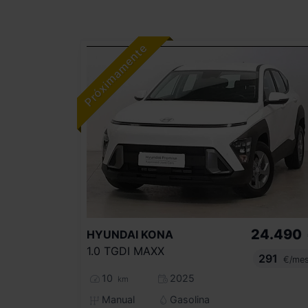
24.490
HYUNDAI
KONA
1.0 TGDI MAXX
291
€/me
10
2025
km
Manual
Gasolina