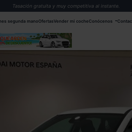
Tasación gratuita y muy competitiva al instante.
Entrega en 72 horas en cualquier punto de España.
hes segunda mano
Ofertas
Vender mi coche
Conócenos
Contac
Más de 1.000 coches en stock.
Más de 5.000 conductores satisfechos.
Buscamos el coche que tu quieras.
Nos ocupamos de todos los trámites.
Recogemos tu coche en cualquier parte de España.
Compramos tu coche. Pago inmediato.
Tasación gratuita y muy competitiva al instante.