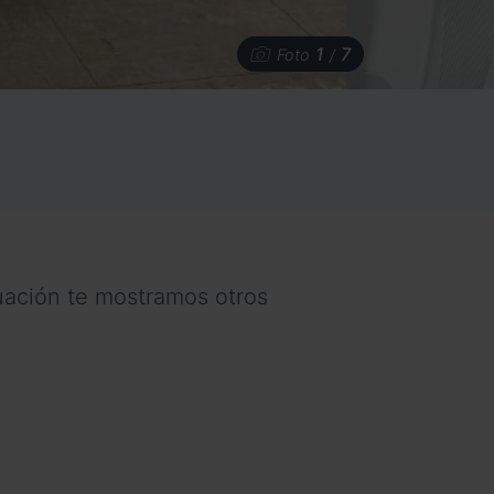
1
7
Foto
/
nuación te mostramos otros