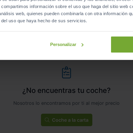
s, compartimos información sobre el uso que haga del sitio web 
Automático
Híbrido
 análisis web, quienes pueden combinarla con otra información q
r del uso que haya hecho de sus servicios.
ECO
Personalizar
¿No encuentras tu coche?
Nosotros lo encontramos por ti al mejor precio
Coche a la carta