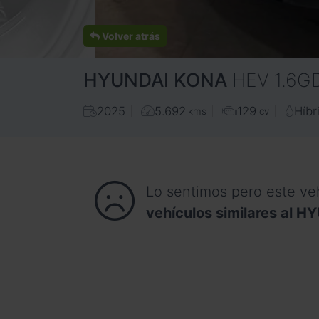
Volver atrás
HYUNDAI
KONA
HEV 1.6G
2025
5.692
129
Híbr
kms
cv
Lo sentimos pero este ve
vehículos similares al 