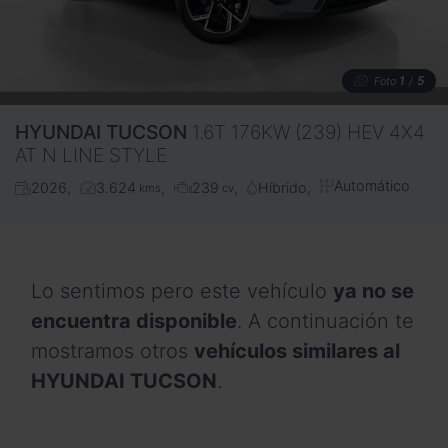
1
5
Foto
/
HYUNDAI
TUCSON
1.6T 176KW (239) HEV 4X4
AT N LINE STYLE
Automático
2026
3.624
239
Híbrido
kms
cv
Lo sentimos pero este vehículo
ya no se
encuentra disponible
. A continuación te
mostramos otros
vehículos similares al
HYUNDAI TUCSON
.