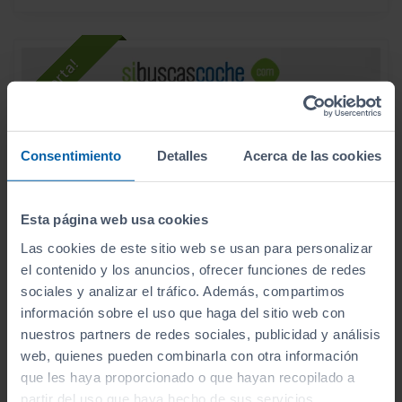
Consentimiento
Detalles
Acerca de las cookies
Esta página web usa cookies
Las cookies de este sitio web se usan para personalizar
el contenido y los anuncios, ofrecer funciones de redes
sociales y analizar el tráfico. Además, compartimos
información sobre el uso que haga del sitio web con
- 2.000
€
nuestros partners de redes sociales, publicidad y análisis
TOYOTA
rav4
36.990
€
web, quienes pueden combinarla con otra información
34.990
2.5L 220H STYLE 4WD
€
que les haya proporcionado o que hayan recopilado a
416
€/mes
56.111
2021
partir del uso que haya hecho de sus servicios.
km