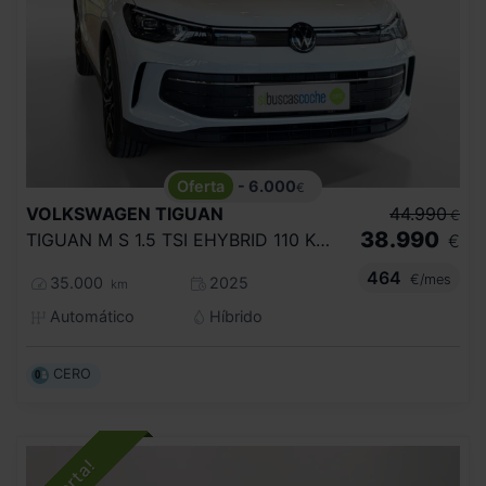
- 6.000
€
VOLKSWAGEN
TIGUAN
44.990
€
38.990
TIGUAN M S 1.5 TSI EHYBRID 110 KW (150 CV) / 85 KW (115 CV) AUTOM TICO DSG 6 VEL.
€
464
€/mes
35.000
2025
km
Automático
Híbrido
CERO