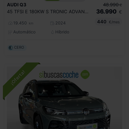
AUDI
Q3
48.990
€
36.990
45 TFSI E 180KW S TRONIC ADVANCED
€
440
€/mes
19.450
2024
km
Automático
Híbrido
CERO