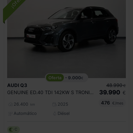
- 9.000
€
AUDI
Q3
48.990
€
39.990
GENUINE ED.40 TDI 142KW S TRONIC QUATTRO
€
476
€/mes
26.400
2025
km
Automático
Diésel
C