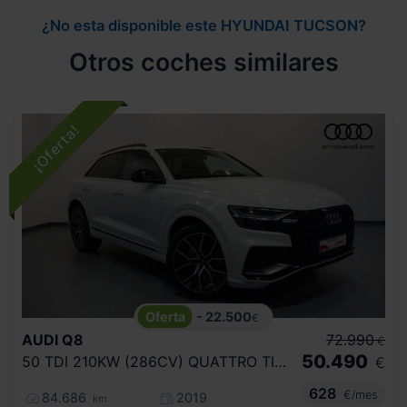
¿No esta disponible este HYUNDAI TUCSON?
Otros coches similares
- 22.500
€
AUDI
Q8
72.990
€
50.490
50 TDI 210KW (286CV) QUATTRO TIPTRONIC
€
628
€/mes
84.686
2019
km