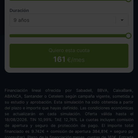
Duración
Quiero esta cuota
161
€/mes
Financiación lineal ofrecida por Sabadell, BBVA, CaixaBank,
ABANCA, Santander o Cetelem según campaña vigente, sometida a
su estudio y aprobación. Esta simulación ha sido obtenida a partir
del plazo e importe que hayas definido. Las condiciones económicas
se actualizarán en cada simulación. Oferta válida hasta el
18/08/2026. TIN
10,99
%. TAE
12,76
%. La cuotas incluyen comisión
de apertura y seguro de protección de pago. El importe total
financiado es
9.742
€ + comisión de apertura
384,81
€ + seguro pp
(consultar). Plazo de la financiación
meses.
cuotas de
161
€. Entrada