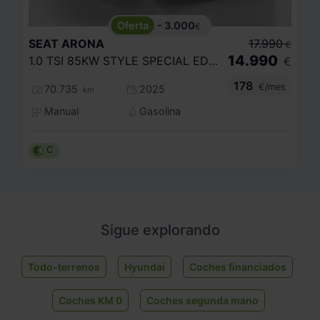
- 3.000
€
SEAT
ARONA
17.990
€
14.990
1.0 TSI 85KW STYLE SPECIAL EDITION
€
178
€/mes
70.735
2025
km
Manual
Gasolina
C
Sigue explorando
Todo-terrenos
Hyundai
Coches financiados
Coches KM 0
Coches segunda mano