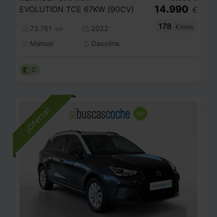
14.990
EVOLUTION TCE 67KW (90CV)
€
178
€/mes
73.761
2022
km
Manual
Gasolina
C