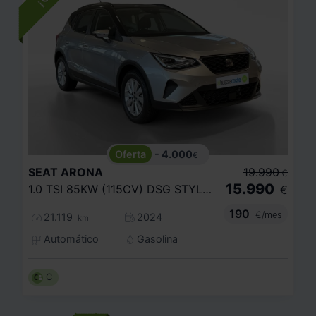
- 4.000
€
SEAT
ARONA
19.990
€
15.990
1.0 TSI 85KW (115CV) DSG STYLE XL
€
190
€/mes
21.119
2024
km
Automático
Gasolina
C