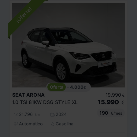
- 4.000
€
SEAT
ARONA
19.990
€
15.990
1.0 TSI 81KW DSG STYLE XL
€
190
€/mes
21.796
2024
km
Automático
Gasolina