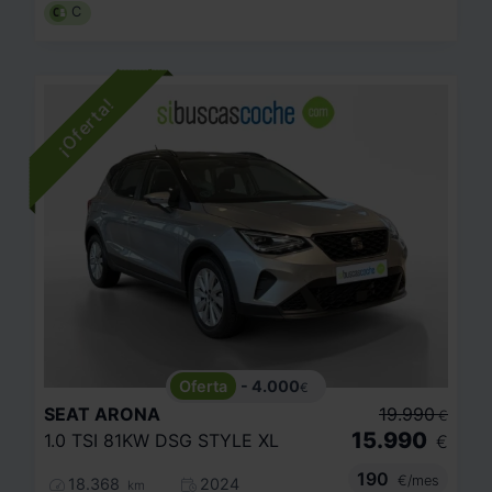
C
- 4.000
€
SEAT
ARONA
19.990
€
15.990
1.0 TSI 81KW DSG STYLE XL
€
190
€/mes
18.368
2024
km