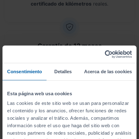
certificado de kilómetros
reales.
Garantía de 12 meses
Este vehículo dispone de una garantía de
12
meses
.
Consentimiento
Detalles
Acerca de las cookies
Esta página web usa cookies
Las cookies de este sitio web se usan para personalizar
Envío a domicilio
el contenido y los anuncios, ofrecer funciones de redes
sociales y analizar el tráfico. Además, compartimos
Sin desplazamientos,
te lo llevamos a casa
. Antes
información sobre el uso que haga del sitio web con
de lo que crees, lo tendrás en tus manos.
nuestros partners de redes sociales, publicidad y análisis