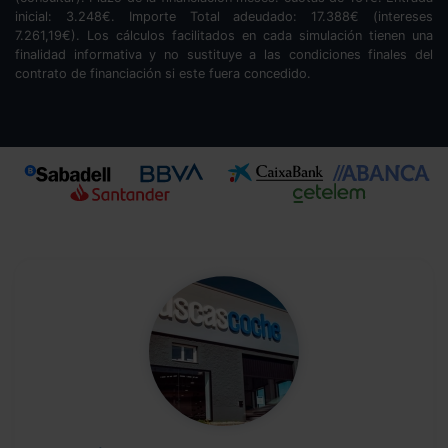
inicial:
3.248
€. Importe Total adeudado:
17.388
€ (intereses
7.261,19
€). Los cálculos facilitados en cada simulación tienen una
finalidad informativa y no sustituye a las condiciones finales del
contrato de financiación si este fuera concedido.