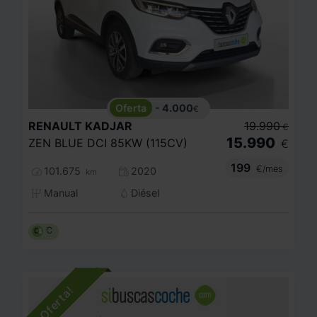
- 4.000
€
RENAULT
KADJAR
19.990
€
15.990
ZEN BLUE DCI 85KW (115CV)
€
199
€/mes
101.675
2020
km
Manual
Diésel
C