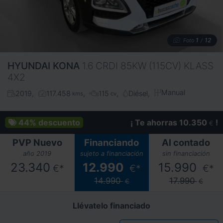
1
12
Foto
/
HYUNDAI
KONA
1.6 CRDI 85KW (115CV) KLASS
4X2
Manual
2019
117.458
115
Diésel
kms
cv
44%
descuento
¡ Te ahorras 10.350
!
€
PVP Nuevo
Financiando
Al contado
año 2019
sujeto a financiación
sin financiación
23.340
12.990
15.990
€*
€*
€*
14.990
17.990
€
€
Llévatelo financiado