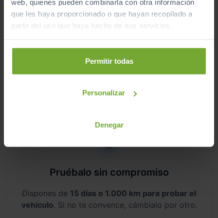
web, quienes pueden combinarla con otra información
que les haya proporcionado o que hayan recopilado a
partir del uso que haya hecho de sus servicios.
Aceptamos tu coche como parte del
Permitir todas
pago
Te ofrecemos las
tasaciones más competitivas
Personalizar
del mercado
.
Denegar
Pruébalo sin compromiso
Dispones de
15 días o 1.000 km para probar el
vehículo
. Si no te convence, cámbialo por otro.