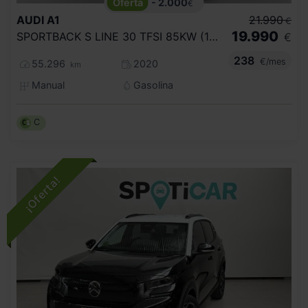
- 2.000
€
AUDI
A1
21.990
€
19.990
SPORTBACK S LINE 30 TFSI 85KW (116CV)
€
238
€/mes
55.296
2020
km
Manual
Gasolina
C