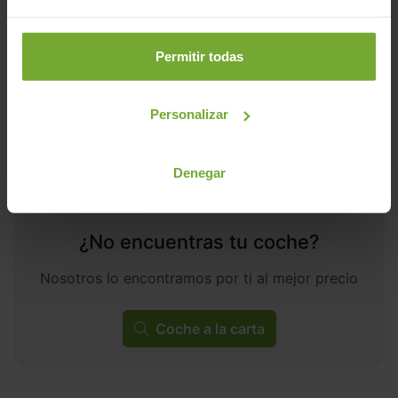
202
€/mes
2.359
2025
km
Manual
Gasolina
Permitir todas
C
Personalizar
Denegar
¿No encuentras tu coche?
Nosotros lo encontramos por ti al mejor precio
Coche a la carta