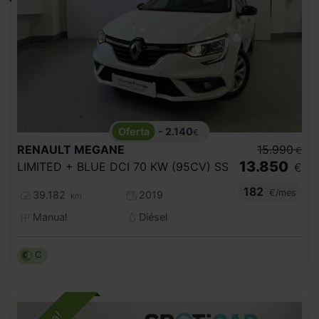
- 2.140
€
RENAULT
MEGANE
15.990
€
13.850
LIMITED + BLUE DCI 70 KW (95CV) SS
€
182
€/mes
39.182
2019
km
Manual
Diésel
C