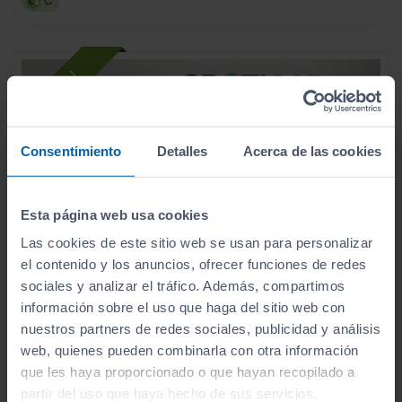
C
Consentimiento
Detalles
Acerca de las cookies
Esta página web usa cookies
Las cookies de este sitio web se usan para personalizar
el contenido y los anuncios, ofrecer funciones de redes
sociales y analizar el tráfico. Además, compartimos
información sobre el uso que haga del sitio web con
- 3.510
nuestros partners de redes sociales, publicidad y análisis
€
CITROEN
C3
20.500
web, quienes pueden combinarla con otra información
€
16.990
TURBO 100 MAX
€
que les haya proporcionado o que hayan recopilado a
partir del uso que haya hecho de sus servicios.