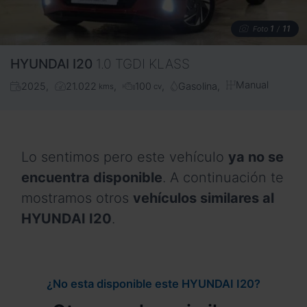
1
11
Foto
/
HYUNDAI
I20
1.0 TGDI KLASS
Manual
2025
21.022
100
Gasolina
kms
cv
Lo sentimos pero este vehículo
ya no se
encuentra disponible
. A continuación te
mostramos otros
vehículos similares al
HYUNDAI I20
.
¿No esta disponible este HYUNDAI I20?