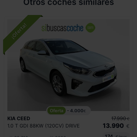
Otros coches similares
- 4.000
€
KIA
CEED
17.990
€
13.990
1.0 T GDI 88KW (120CV) DRIVE
€
174
€/mes