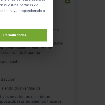
con nuestros partners de
ue les haya proporcionado o
na delantero y trasero
nteros
Permitir todas
ado acompañante, cinturón de
nto central de 3 puntos
n pendiente
 tracción
 siendo dos ventilados
 reposacabezas en asientos traseros