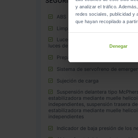
SEGURIDAD
y analizar el tráfico. Ademá
redes sociales, publicidad y
ABS
que hayan recopilado a parti
Limpiaparabrisas delantero
Luces de cruce, luces intermitentes laterales, Luces de día y
luces de carretera con tecnología LED
Denegar
Preparación Isofix
Sistema de servofreno de emergen
Sujeción de carga
Suspensión delantera tipo McPherson o similar con barra
estabilizadora mediante muelle helico
independientes, suspensión trasera de
estabilizadora mediante muelle helico
independientes
Indicador de baja presión de los 