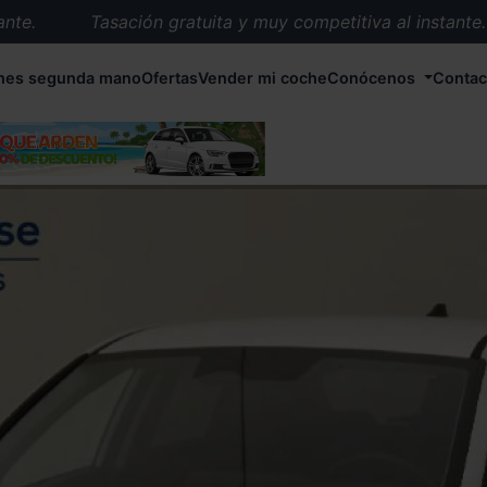
.
Tasación gratuita y muy competitiva al instante.
Entrega en 72 horas en cualquier punto de España.
hes segunda mano
Ofertas
Vender mi coche
Conócenos
Contac
Más de 1.000 coches en stock.
Más de 5.000 conductores satisfechos.
Buscamos el coche que tu quieras.
Nos ocupamos de todos los trámites.
Recogemos tu coche en cualquier parte de España.
Compramos tu coche. Pago inmediato.
Tasación gratuita y muy competitiva al instante.