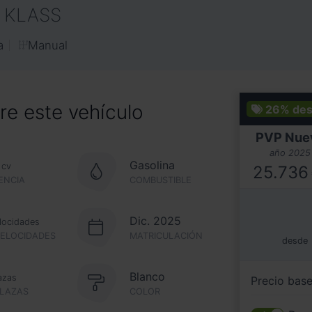
V KLASS
Manual
a
e este vehículo
26%
des
PVP Nue
año 2025
Gasolina
cv
25.736
ENCIA
COMBUSTIBLE
Dic. 2025
locidades
VELOCIDADES
MATRICULACIÓN
desde
Blanco
azas
Precio bas
PLAZAS
COLOR