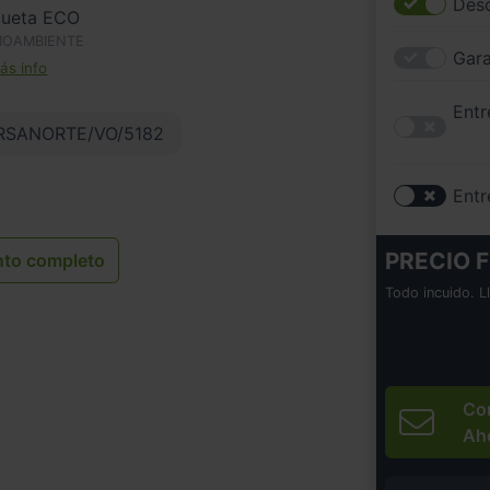
Desc
queta ECO
IOAMBIENTE
Gara
s info
Entr
SANORTE/VO/5182
Entr
PRECIO F
nto completo
Todo incuido. L
Co
Ah