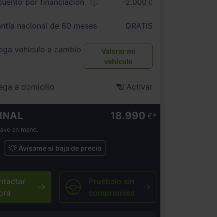
uento por financiación
-2.000
€
ntía nacional de 60 meses
GRATIS
ega vehículo a cambio
Valorar mi
vehículo
ega a domicilio
Activar
INAL
18.990
€
lave en mano.
Avísame si baja de precio
ntactar
Pruébalo sin
ora
compromiso