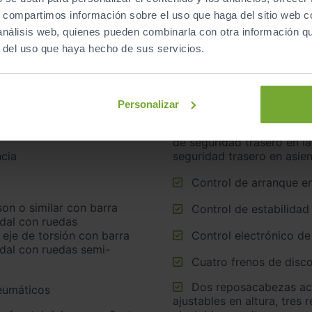
s, compartimos información sobre el uso que haga del sitio web 
 análisis web, quienes pueden combinarla con otra información q
Airbag lateral de corti
r del uso que haya hecho de sus servicios.
Airbags laterales dela
Cinturón de seguridad delantero en asiento conductor y
acompañante
Personalizar
Cinturón de seguridad trasero en lado conductor, cinturón
de seguridad trasero en l
cia
seguridad trasero en asie
Control de arranque e
Control de estabilidad
idal con ruedas
 eje de torsión con barra
Control electrónico de
idal con ruedas semi-
Cuatro frenos de disco
Dos reposacabezas activos en asientos delanteros
neumáticos
ajustables en altura, tres