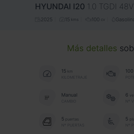
HYUNDAI
I20
1.0 TGDI 48
2025
15
100
Gasolin
kms
cv
Más detalles
sobr
15
100
km
KILOMETRAJE
POT
Manual
6
ve
CAMBIO
Nº 
5
5
puertas
pl
Nº PUERTAS
Nº 