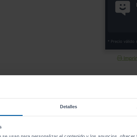
* Precio válido 
Imprim
Equipamiento
de este vehículo
Detalles
s
b se usan para personalizar el contenido y los anuncios, ofrecer