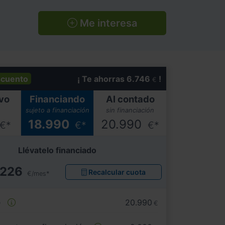
Me interesa
cuento
¡ Te ahorras 6.746
!
€
vo
Financiando
Al contado
sujeto a financiación
sin financiación
18.990
20.990
€*
€*
€*
Llévatelo financiado
226
Recalcular cuota
€/mes*
e
20.990
€