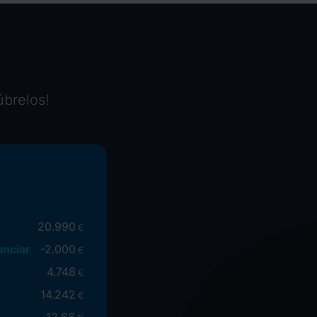
úbrelos!
20.990
€
anciar
-
2.000
€
4.748
€
14.242
€
12.66