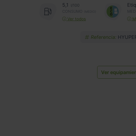
5,1
Eti
l/100
CONSUMO
MED
(MEDIO)
Ver todos
Má
Referencia:
HYUPER
Ver equipamie