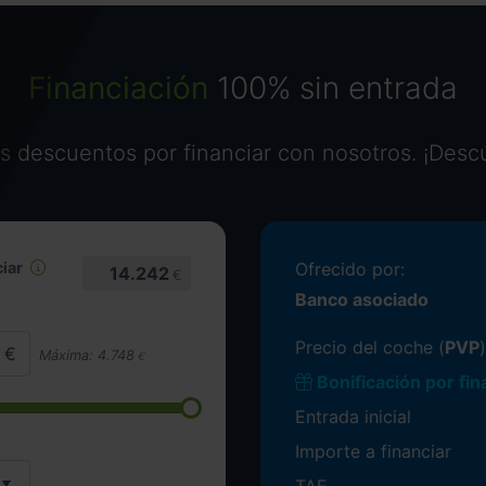
Financiación
100% sin entrada
 descuentos por financiar con nosotros. ¡Desc
iar
Ofrecido por:
14.242
€
Banco asociado
Precio del coche (
PVP
)
Máxima:
4.748
€
Bonificación por fin
Entrada inicial
Importe a financiar
TAE