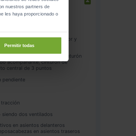
con nuestros partners de
ue les haya proporcionado o
na delantero y trasero
nteros
Permitir todas
ado acompañante, cinturón de
nto central de 3 puntos
n pendiente
 tracción
 siendo dos ventilados
 reposacabezas en asientos traseros