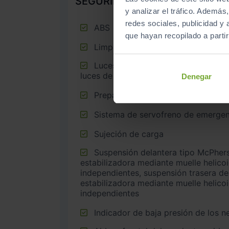
SEGURIDAD
y analizar el tráfico. Ademá
redes sociales, publicidad y
ABS
que hayan recopilado a parti
Limpiaparabrisas delantero
Luces de cruce, luces intermitentes laterales, Luces de día y
luces de carretera con tecnología LED
Denegar
Preparación Isofix
Sistema de servofreno de emergen
Sujeción de carga
Suspensión delantera tipo McPherson o similar con barra
estabilizadora mediante muelle helico
independientes, suspensión trasera de
estabilizadora mediante muelle helico
independientes
Indicador de baja presión de los 