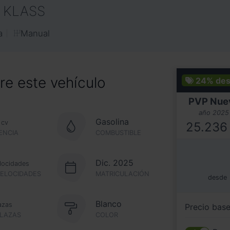
V KLASS
Manual
a
e este vehículo
24%
des
PVP Nue
año 2025
Gasolina
cv
25.236
ENCIA
COMBUSTIBLE
Dic. 2025
locidades
VELOCIDADES
MATRICULACIÓN
desde
Blanco
azas
Precio bas
PLAZAS
COLOR