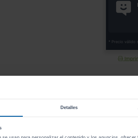
* Precio válido 
Imprim
Equipamiento
de este vehículo
Detalles
s
b se usan para personalizar el contenido y los anuncios, ofrecer