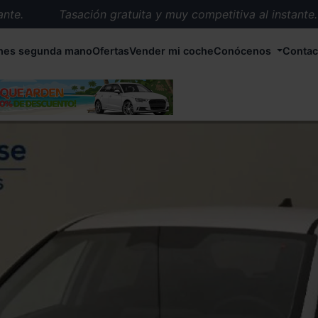
.
Tasación gratuita y muy competitiva al instante.
Entrega en 72 horas en cualquier punto de España.
hes segunda mano
Ofertas
Vender mi coche
Conócenos
Contac
Más de 1.000 coches en stock.
Más de 5.000 conductores satisfechos.
Buscamos el coche que tu quieras.
Nos ocupamos de todos los trámites.
Recogemos tu coche en cualquier parte de España.
Compramos tu coche. Pago inmediato.
Tasación gratuita y muy competitiva al instante.