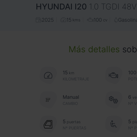
HYUNDAI
I20
1.0 TGDI 48
2025
15
100
Gasolin
kms
cv
Más detalles
sobr
15
100
km
KILOMETRAJE
POT
Manual
6
ve
CAMBIO
Nº 
5
5
puertas
pl
Nº PUERTAS
Nº 