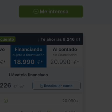
Me interesa
cuento
¡ Te ahorras 6.246
!
€
vo
Financiando
Al contado
sujeto a financiación
sin financiación
18.990
20.990
€*
€*
€*
Llévatelo financiado
226
Recalcular cuota
€/mes*
e
20.990
€