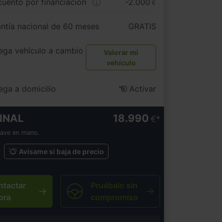
uento por financiación
-2.000
€
ntía nacional de 60 meses
GRATIS
ega vehículo a cambio
Valorar mi
vehículo
ega a domicilio
Activar
INAL
18.990
€
lave en mano.
Avísame si baja de precio
ntactar
Pruébalo sin
ora
compromiso