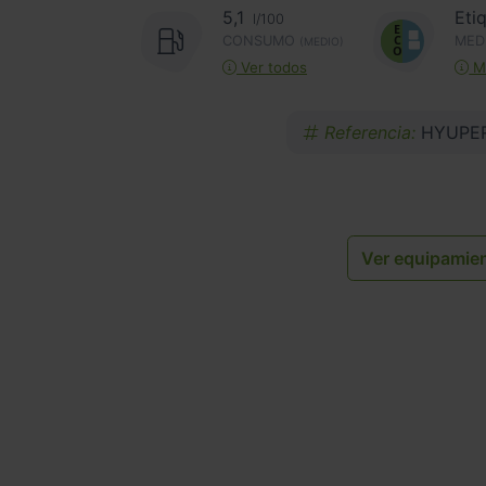
5,1
Eti
l/100
CONSUMO
MED
(MEDIO)
Ver todos
Má
Referencia:
HYUPER
Ver equipamie