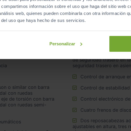
s, compartimos información sobre el uso que haga del sitio web 
 análisis web, quienes pueden combinarla con otra información q
Airbag lateral de corti
r del uso que haya hecho de sus servicios.
Airbags laterales dela
Cinturón de seguridad delantero en asiento conductor y
acompañante
Personalizar
Cinturón de seguridad trasero en lado conductor, cinturón
de seguridad trasero en l
cia
seguridad trasero en asie
Control de arranque e
Control de estabilidad
idal con ruedas
 eje de torsión con barra
Control electrónico de
idal con ruedas semi-
Cuatro frenos de disco
Dos reposacabezas activos en asientos delanteros
neumáticos
ajustables en altura, tres