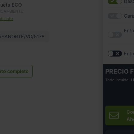
Desc
queta ECO
IOAMBIENTE
Gara
s info
Entr
SANORTE/VO/5178
Entr
PRECIO F
nto completo
Todo incuido. L
Co
Ah