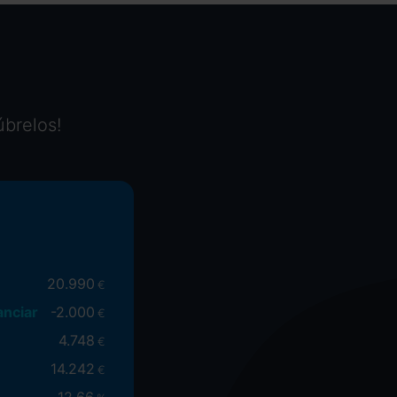
úbrelos!
20.990
€
anciar
-
2.000
€
4.748
€
14.242
€
12.66