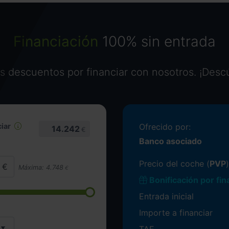
Financiación
100% sin entrada
 descuentos por financiar con nosotros. ¡Desc
iar
Ofrecido por:
14.242
€
Banco asociado
Precio del coche (
PVP
)
Máxima:
4.748
€
Bonificación por fin
Entrada inicial
Importe a financiar
TAE