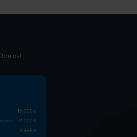
úbrelos!
15.990
€
anciar
-
2.000
€
3.498
€