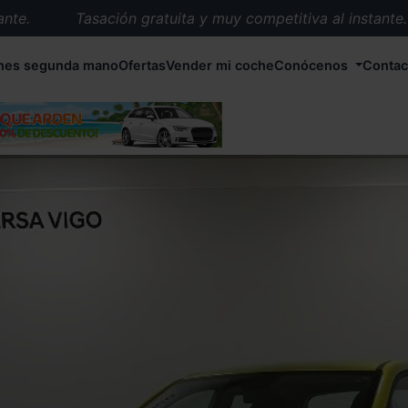
.
Tasación gratuita y muy competitiva al instante.
Entrega en 72 horas en cualquier punto de España.
hes segunda mano
Ofertas
Vender mi coche
Conócenos
Contac
Más de 1.000 coches en stock.
Más de 5.000 conductores satisfechos.
Buscamos el coche que tu quieras.
Nos ocupamos de todos los trámites.
Recogemos tu coche en cualquier parte de España.
Compramos tu coche. Pago inmediato.
Tasación gratuita y muy competitiva al instante.