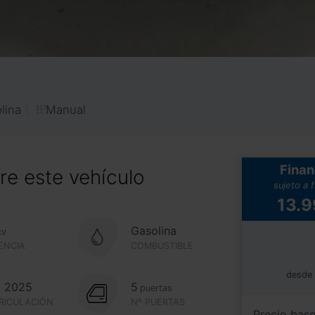
Manual
lina
Finan
e este vehículo
sujeto a 
13.
Gasolina
cv
ENCIA
COMBUSTIBLE
desde
. 2025
5
puertas
RICULACIÓN
Nº PUERTAS
Precio bas