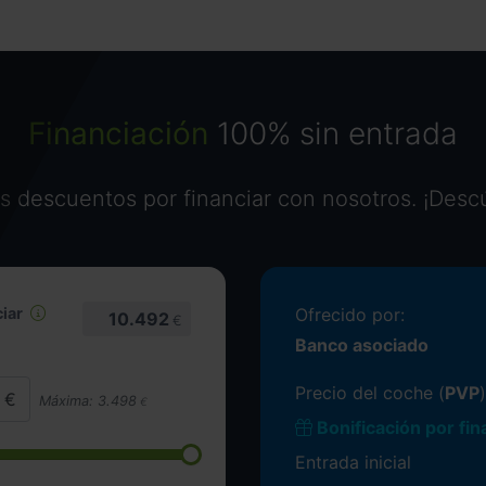
Financiación
100% sin entrada
 descuentos por financiar con nosotros. ¡Desc
iar
Ofrecido por:
10.492
€
Banco asociado
Precio del coche (
PVP
)
Máxima:
3.498
€
Bonificación por fin
Entrada inicial