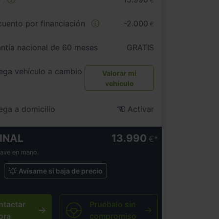
€
uento por financiación
-2.000
€
ntía nacional de 60 meses
GRATIS
ega vehículo a cambio
Valorar mi
vehículo
ega a domicilio
Activar
INAL
13.990
€
lave en mano.
Avísame si baja de precio
ntactar
Pruébalo sin
ora
compromiso