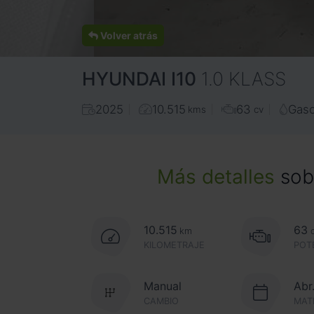
Volver atrás
HYUNDAI
I10
1.0 KLASS
2025
10.515
63
Gaso
kms
cv
Más detalles
sobr
10.515
63
km
KILOMETRAJE
POT
Manual
Abr
CAMBIO
MAT