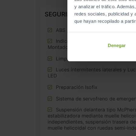
y analizar el tráfico. Ademá
SEGURIDAD
redes sociales, publicidad y
que hayan recopilado a parti
ABS
Indicador de baja presión de los neumáticos con sensor
Denegar
Montado en la llanta
Limpiaparabrisas delantero
Luces intermitentes laterales y Luces de día con tecnología
LED
Preparación Isofix
Sistema de servofreno de emergen
Suspensión delantera tipo McPherson o similar con barra
estabilizadora mediante muelle helico
independientes, suspensión trasera de
muelle helicoidal con ruedas semi-ind