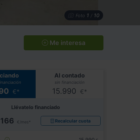
1
10
Foto
/
Me interesa
ciando
Al contado
financiación
sin financiación
990
15.990
€*
€*
Llévatelo financiado
166
Recalcular cuota
€/mes*
e
15.990