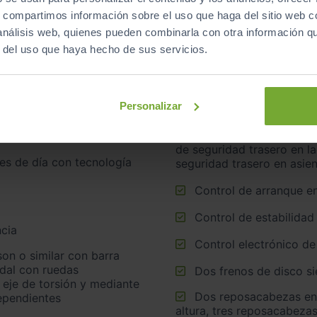
s, compartimos información sobre el uso que haga del sitio web 
 análisis web, quienes pueden combinarla con otra información q
r del uso que haya hecho de sus servicios.
Airbags laterales dela
Cinturón de seguridad delantero en asiento conductor y
Personalizar
acompañante
Cinturón de seguridad trasero en lado conductor, cinturón
de seguridad trasero en l
seguridad trasero en asie
Control de arranque e
Control de estabilidad
cia
Control electrónico de
idal con ruedas
Dos frenos de disco s
 eje de torsión y mediante
Dos reposacabezas en asientos delanteros ajustables en
ependientes
altura, tres reposacabezas