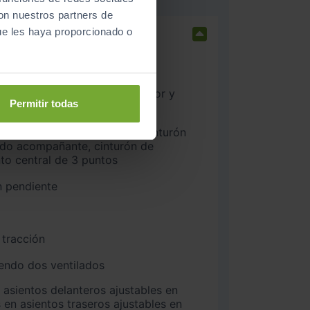
con nuestros partners de
ue les haya proporcionado o
nteros
Permitir todas
ado acompañante, cinturón de
nto central de 3 puntos
n pendiente
 tracción
iendo dos ventilados
 en asientos traseros ajustables en