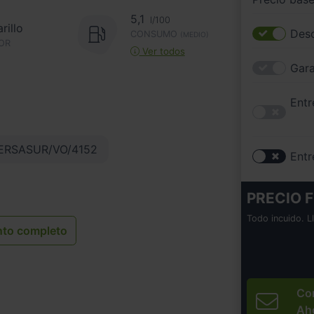
5,1
l/100
rillo
Desc
CONSUMO
(MEDIO)
OR
Ver todos
Gara
Entr
RSASUR/VO/4152
Entr
PRECIO F
Todo incuido. L
nto completo
Co
Ah