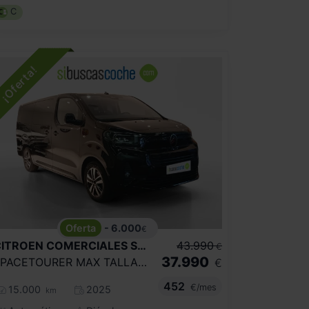
C
- 6.000
€
CITROEN COMERCIALES
SPACETOURER
43.990
€
37.990
SPACETOURER MAX TALLA XL BLUEHDI 180 S&S EAT8
€
452
€/mes
15.000
2025
km