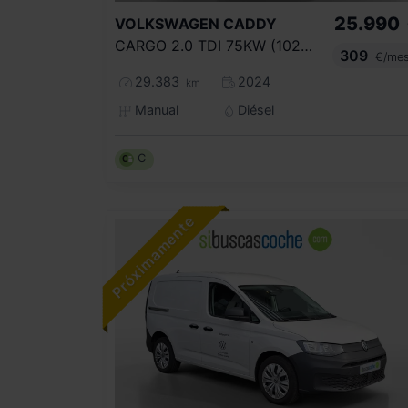
25.990
VOLKSWAGEN
CADDY
CARGO 2.0 TDI 75KW (102CV)
309
€/me
29.383
2024
km
Manual
Diésel
C