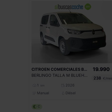
19.990
CITROEN COMERCIALES
BERLINGO
BERLINGO TALLA M BLUEHDI 100 S&S 6V YOU N1
238
€/me
1
2026
km
Manual
Diésel
C