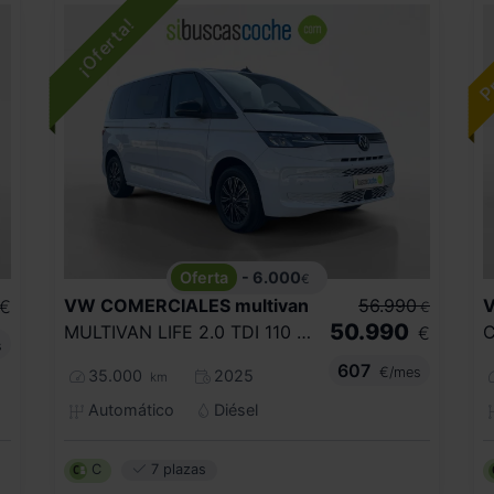
- 6.000
€
VW COMERCIALES
multivan
56.990
€
€
50.990
MULTIVAN LIFE 2.0 TDI 110 KW (150 CV) DSG 7 VEL.
€
s
607
€/mes
35.000
2025
km
Automático
Diésel
C
7 plazas