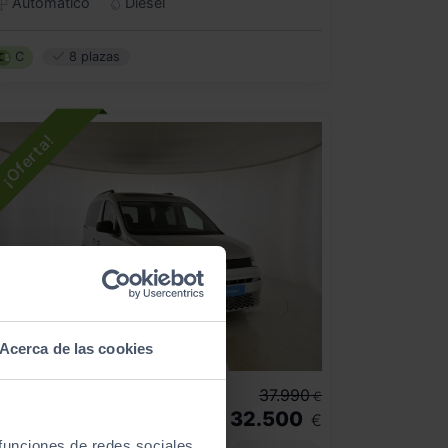
Automático
Diésel
C
8 plazas
Acerca de las cookies
- 5.490
€
VW COMERCIALES
caddy
37.990
€
32.500
CADDY OUTDOOR 5 ASIENTOS 2.0 TDI 90 KW (122 CV) DSG 7 VEL.
€
 funciones de redes sociales