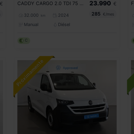
23.990
CADDY CARGO 2.0 TDI 75 KW (102 CV) 6 VEL. 2.220
€
€
285
s
€/mes
32.000
2024
km
Manual
Diésel
C