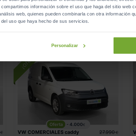
476
s
€/mes
25.100
2025
km
s, compartimos información sobre el uso que haga del sitio web 
Manual
Diésel
 análisis web, quienes pueden combinarla con otra información q
r del uso que haya hecho de sus servicios.
C
8 plazas
Personalizar
- 4.000
€
VW COMERCIALES
caddy
27.990
€
€