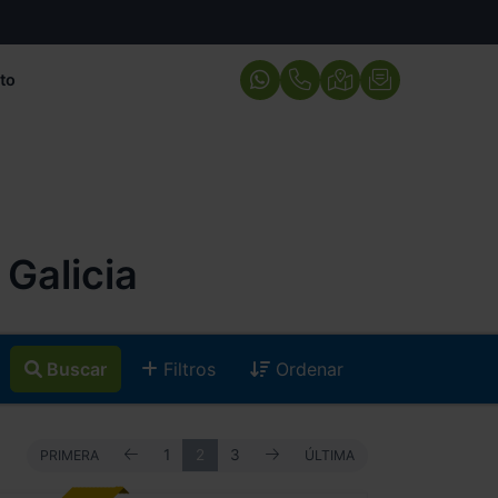
to
Galicia
Buscar
Filtros
Ordenar
ANTERIOR
SIGUIENTE
PRIMERA
1
2
3
ÚLTIMA
PRIMERA
ÚLTIMA