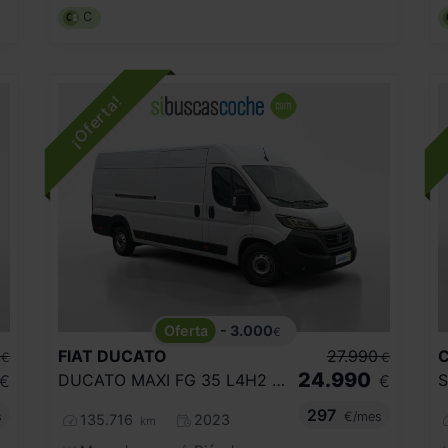
C
- 3.000
€
FIAT
DUCATO
27.990
€
€
24.990
DUCATO MAXI FG 35 L4H2 140CV MAN LDT
€
€
297
s
€/mes
135.716
2023
km