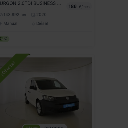
FURGON 2.0TDI BUSINESS 75 KW
186
€/mes
143.892
2020
km
Manual
Diésel
C