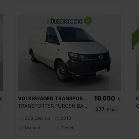
19.600
VOLKSWAGEN
TRANSPORTER
€
€
TRANSPORTER FURGSN BATALLA CORTA 2.0 TDI EU6 SCR BMT 75 KW (102 CV) 5 VEL. 2.800
277
s
€/mes
208.698
2018
km
Manual
Diésel