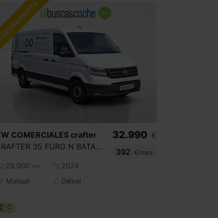
32.990
VW COMERCIALES
crafter
€
CRAFTER 35 FURG N BATALLA MEDIA L3H2 2.0 TDI FWD 103 KW (140 CV) 6 VEL. 3500 KG
392
€/mes
28.000
2024
km
Manual
Diésel
C