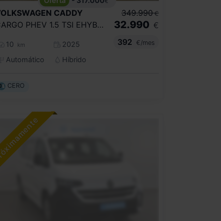
- 317.000
€
VOLKSWAGEN
CADDY
349.990
€
32.990
CARGO PHEV 1.5 TSI EHYBRID 85KW/110KW
€
392
€/mes
10
2025
km
Automático
Híbrido
CERO