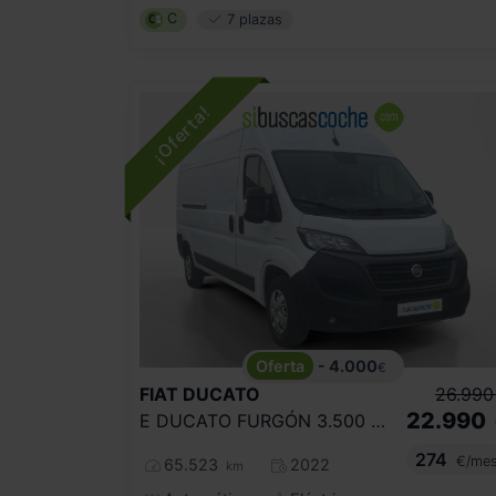
C
7 plazas
- 4.000
€
FIAT
DUCATO
26.990
22.990
E DUCATO FURGÓN 3.500 L3 H2 47KWH ELECTRIC VEHICLE
274
€/me
65.523
2022
km