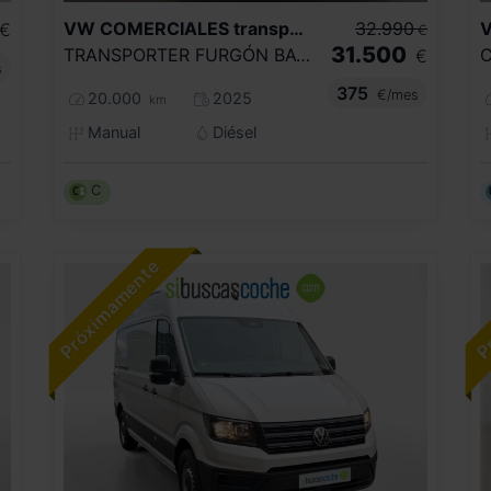
VW COMERCIALES
transporter
32.990
€
€
31.500
TRANSPORTER FURGÓN BATALLA CORTA 2.0 TDI 81 KW (110 CV) 6 VEL.
€
s
375
€/mes
20.000
2025
km
Manual
Diésel
C