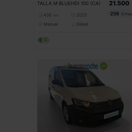
21.500
TALLA M BLUEHDI 100 (CA)
256
€/me
430
2025
km
Manual
Diésel
C