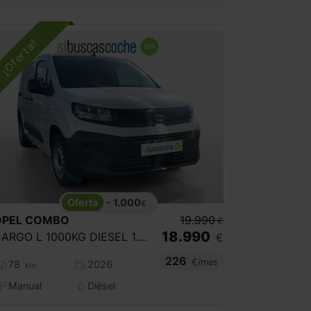
- 1.000
€
OPEL
COMBO
19.990
€
18.990
CARGO L 1000KG DIESEL 1.5 100HP S&S MT E
€
226
€/mes
78
2026
km
Manual
Diésel