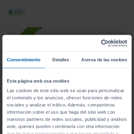
ECO
Consentimiento
Detalles
Acerca de las cookies
Esta página web usa cookies
Las cookies de este sitio web se usan para personalizar
el contenido y los anuncios, ofrecer funciones de redes
sociales y analizar el tráfico. Además, compartimos
información sobre el uso que haga del sitio web con
nuestros partners de redes sociales, publicidad y análisis
- 3.000
€
web, quienes pueden combinarla con otra información
SEAT
LEON
26.990
€
que les haya proporcionado o que hayan recopilado a