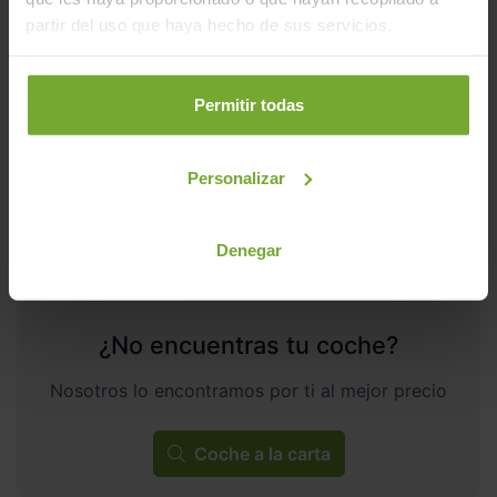
23.990
SP 2.0 TDI 110KW DSG S&S FR XS
€
partir del uso que haya hecho de sus servicios.
285
€/mes
30.500
2024
km
Automático
Diésel
Permitir todas
C
Personalizar
Denegar
¿No encuentras tu coche?
Nosotros lo encontramos por ti al mejor precio
Coche a la carta