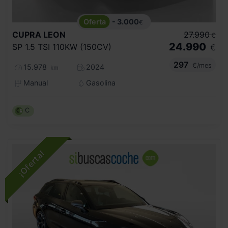
- 3.000
€
CUPRA
LEON
27.990
€
24.990
SP 1.5 TSI 110KW (150CV)
€
297
€/mes
15.978
2024
km
Manual
Gasolina
C