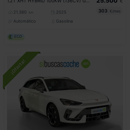
25.500
1.2T XHT HYBRID 100KW (136CV) GS EDCT
€
303
€/mes
21.360
2025
km
Automático
Gasolina
ECO