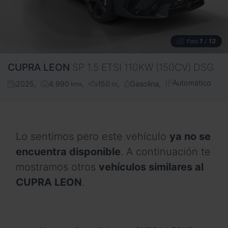
1
13
Foto
/
CUPRA
LEON
SP 1.5 ETSI 110KW (150CV) DSG
Automático
2025
4.990
150
Gasolina
kms
cv
Lo sentimos pero este vehículo
ya no se
encuentra disponible
. A continuación te
mostramos otros
vehículos similares al
CUPRA LEON
.