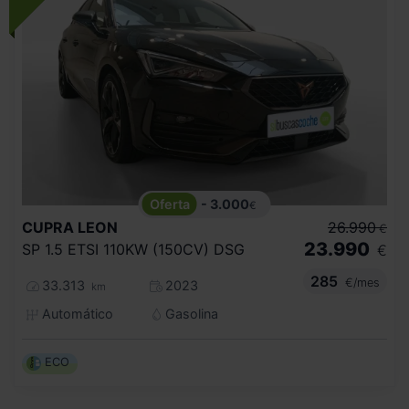
- 3.000
€
CUPRA
LEON
26.990
€
23.990
SP 1.5 ETSI 110KW (150CV) DSG
€
285
€/mes
33.313
2023
km
Automático
Gasolina
ECO