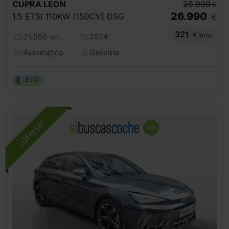
CUPRA
LEON
28.990
€
26.990
1.5 ETSI 110KW (150CV) DSG
€
321
€/mes
21.500
2024
km
Automático
Gasolina
ECO