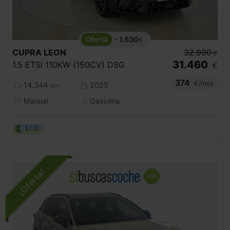
- 1.530
€
CUPRA
LEON
32.990
€
31.460
1.5 ETSI 110KW (150CV) DSG
€
374
€/mes
14.344
2025
km
Manual
Gasolina
ECO