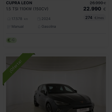
CUPRA
LEON
26.990
€
22.990
1.5 TSI 110KW (150CV)
€
274
€/mes
17.578
2024
km
Manual
Gasolina
C