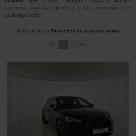
ocasión
que encaja contigo. ¡Explora nuestro
catálogo, compara opciones y haz tu compra con
total seguridad!
Te mostramos
54 coches de segunda mano
.
ANTERIOR
SIGUIENTE
1
2