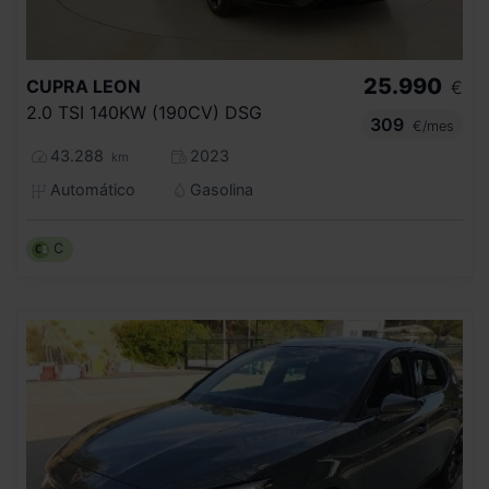
25.990
CUPRA
LEON
€
2.0 TSI 140KW (190CV) DSG
309
€/mes
43.288
2023
km
Automático
Gasolina
C