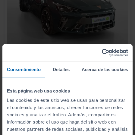
- 1.000
€
CUPRA
LEON
35.990
€
34.990
1.5 TSI E HYBRID 200KW (272CV) VZ DSG
€
Consentimiento
Detalles
Acerca de las cookies
416
€/mes
12.519
2024
km
Automático
Híbrido
Esta página web usa cookies
Las cookies de este sitio web se usan para personalizar
CERO
el contenido y los anuncios, ofrecer funciones de redes
sociales y analizar el tráfico. Además, compartimos
información sobre el uso que haga del sitio web con
nuestros partners de redes sociales, publicidad y análisis