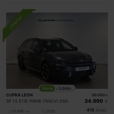
- 2.000
€
CUPRA
LEON
36.990
€
34.990
SP 1.5 ETSI 110KW (150CV) DSG
€
416
€/mes
10.996
2025
km