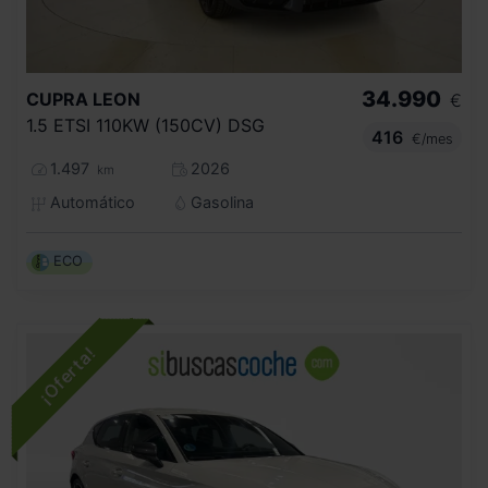
34.990
CUPRA
LEON
€
1.5 ETSI 110KW (150CV) DSG
416
€/mes
1.497
2026
km
Automático
Gasolina
ECO