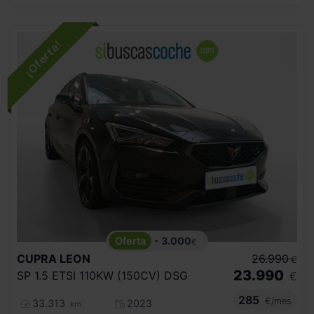
- 3.000
€
CUPRA
LEON
26.990
€
23.990
SP 1.5 ETSI 110KW (150CV) DSG
€
285
€/mes
33.313
2023
km