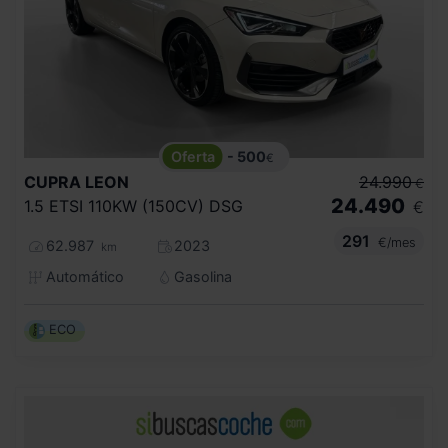
- 500
€
CUPRA
LEON
24.990
€
24.490
1.5 ETSI 110KW (150CV) DSG
€
291
€/mes
62.987
2023
km
Automático
Gasolina
ECO