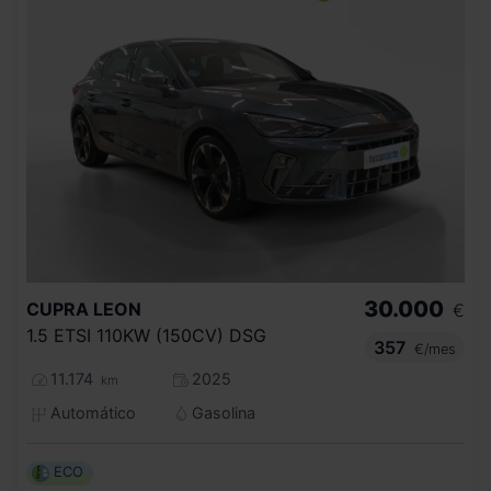
30.000
CUPRA
LEON
€
1.5 ETSI 110KW (150CV) DSG
357
€/mes
11.174
2025
km
Automático
Gasolina
ECO