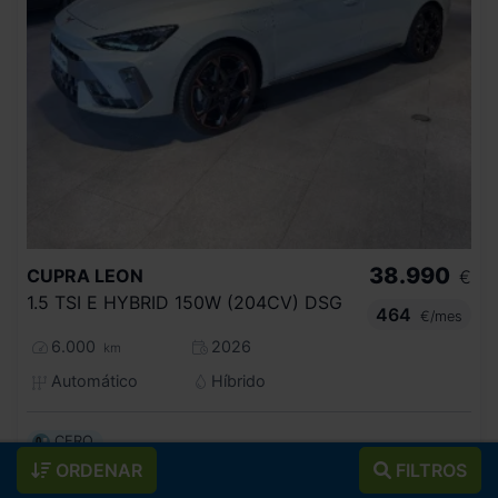
38.990
CUPRA
LEON
€
1.5 TSI E HYBRID 150W (204CV) DSG
464
€/mes
6.000
2026
km
Automático
Híbrido
CERO
ORDENAR
FILTROS