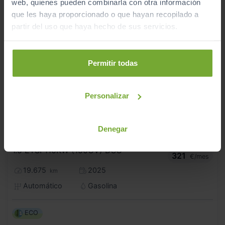
web, quienes pueden combinarla con otra información
que les haya proporcionado o que hayan recopilado a
partir del uso que haya hecho de sus servicios.
Permitir todas
Personalizar
Denegar
26.990
CUPRA
LEON
€
1.5 ETSI 110KW (150CV) DSG
321
€/mes
19.675
2025
km
Automático
Gasolina
ECO