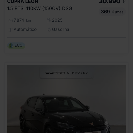
30.990
CUPRA
LEON
€
1.5 ETSI 110KW (150CV) DSG
369
€/mes
7.874
2025
km
Automático
Gasolina
ECO