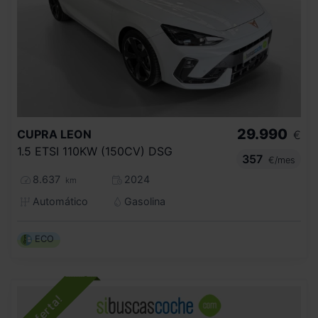
29.990
CUPRA
LEON
€
1.5 ETSI 110KW (150CV) DSG
357
€/mes
8.637
2024
km
Automático
Gasolina
ECO