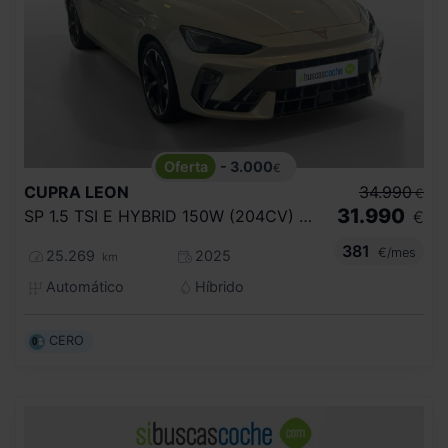
- 3.000
€
CUPRA
LEON
34.990
€
31.990
SP 1.5 TSI E HYBRID 150W (204CV) DSG
€
381
€/mes
25.269
2025
km
Automático
Híbrido
CERO