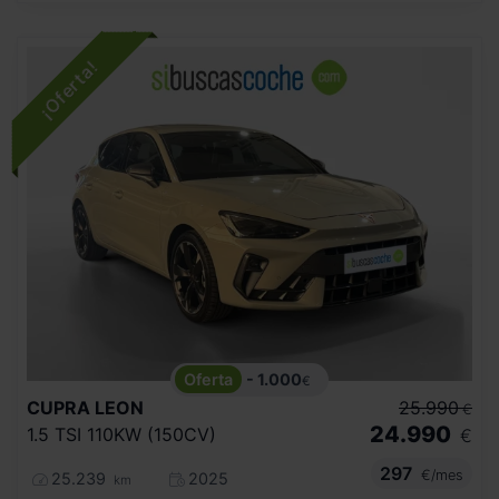
- 1.000
€
CUPRA
LEON
25.990
€
24.990
1.5 TSI 110KW (150CV)
€
297
€/mes
25.239
2025
km