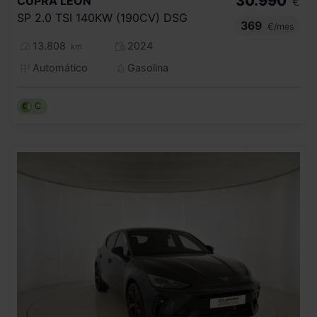
30.990
CUPRA
LEON
€
SP 2.0 TSI 140KW (190CV) DSG
369
€/mes
13.808
2024
km
Automático
Gasolina
C