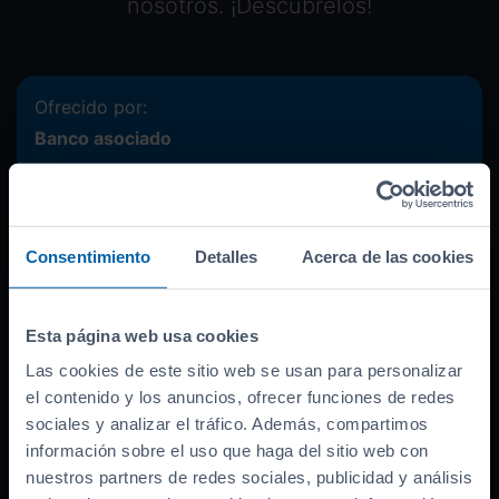
nosotros. ¡Descúbrelos!
Ofrecido por:
Banco asociado
Precio del coche (
PVP
)
34.990
€
Bonificación por financiar
-
3.000
€
Consentimiento
Detalles
Acerca de las cookies
Entrada inicial
7.998
€
Importe a financiar
23.992
€
TAE
12.66
%
Esta página web usa cookies
TIN
10.99
%
Las cookies de este sitio web se usan para personalizar
el contenido y los anuncios, ofrecer funciones de redes
Documentación necesaria
sociales y analizar el tráfico. Además, compartimos
información sobre el uso que haga del sitio web con
nuestros partners de redes sociales, publicidad y análisis