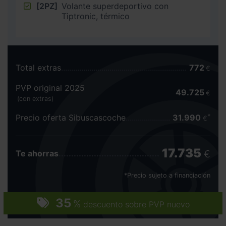
[2PZ]
Volante superdeportivo con
Tiptronic, térmico
Total extras
772
€
PVP original 2025
49.725
€
(con extras)
Precio oferta Sibuscascoche
31.990
€
17.735
€
Te ahorras
*Precio sujeto a financiación
35
%
descuento sobre PVP nuevo