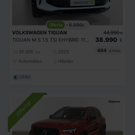
- 6.000
€
VOLKSWAGEN
TIGUAN
44.990
€
38.990
TIGUAN M S 1.5 TSI EHYBRID 110 KW (150 CV) / 85 KW (115 CV) AUTOM TICO DSG 6 VEL.
€
464
€/mes
35.000
2025
km
Automático
Híbrido
CERO