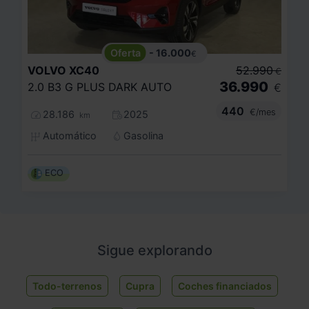
- 16.000
€
VOLVO
XC40
52.990
€
36.990
2.0 B3 G PLUS DARK AUTO
€
440
€/mes
28.186
2025
km
Automático
Gasolina
ECO
Sigue explorando
Todo-terrenos
Cupra
Coches financiados