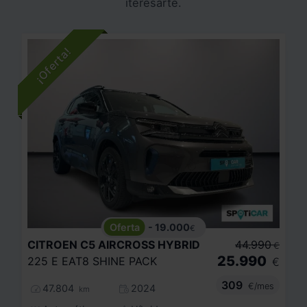
iteresarte.
- 19.000
€
CITROEN
C5 AIRCROSS HYBRID
44.990
€
25.990
225 E EAT8 SHINE PACK
€
309
€/mes
47.804
2024
km