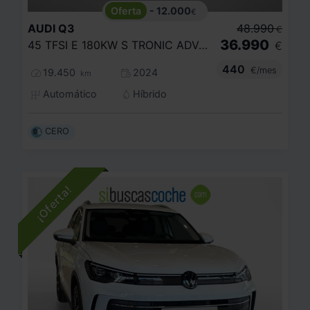
- 12.000
€
AUDI
Q3
48.990
€
36.990
45 TFSI E 180KW S TRONIC ADVANCED
€
440
€/mes
19.450
2024
km
Automático
Híbrido
CERO