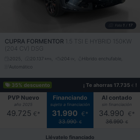
1
17
Foto
/
CUPRA
FORMENTOR
1.5 TSI E HYBRID 150KW
(204 CV) DSG
2025
20.137
204
Híbrido enchufable
kms
cv
Automático
35%
descuento
¡ Te ahorras 17.735
!
€
PVP Nuevo
Financiando
Al contado
año 2025
sujeto a financiación
sin financiación
49.725
31.990
34.990
€*
€*
€*
33.990
36.990
€
€
Llévatelo financiado