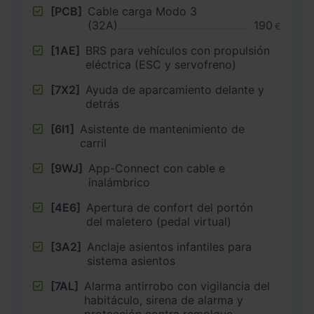
[PCB]
Cable carga Modo 3
(32A)
190
€
[1AE]
BRS para vehículos con propulsión
eléctrica (ESC y servofreno)
[7X2]
Ayuda de aparcamiento delante y
detrás
[6I1]
Asistente de mantenimiento de
carril
[9WJ]
App-Connect con cable e
inalámbrico
[4E6]
Apertura de confort del portón
del maletero (pedal virtual)
[3A2]
Anclaje asientos infantiles para
sistema asientos
[7AL]
Alarma antirrobo con vigilancia del
habitáculo, sirena de alarma y
protección contra remolque