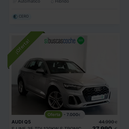
Automático
Híbrido
CERO
- 7.000
€
AUDI
Q5
44.990
€
37.990
S LINE 35 TDI 120KW S TRONIC