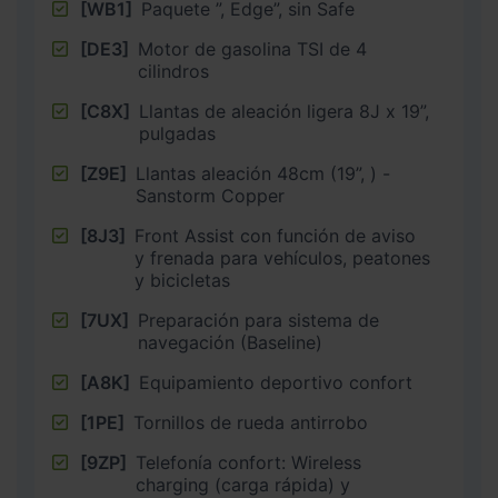
[WB1]
Paquete ”, Edge”, sin Safe
[DE3]
Motor de gasolina TSI de 4
cilindros
[C8X]
Llantas de aleación ligera 8J x 19”,
pulgadas
[Z9E]
Llantas aleación 48cm (19”, ) -
Sanstorm Copper
[8J3]
Front Assist con función de aviso
y frenada para vehículos, peatones
y bicicletas
[7UX]
Preparación para sistema de
navegación (Baseline)
[A8K]
Equipamiento deportivo confort
[1PE]
Tornillos de rueda antirrobo
[9ZP]
Telefonía confort: Wireless
charging (carga rápida) y