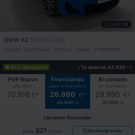
1
13
Foto
/
BMW
X2
SDRIVE20DA
Automático
2020
99.172
190
Diésel
kms
cv
61%
descuento
¡ Te ahorras 43.926
!
€
PVP Nuevo
Financiando
Al contado
año 2020
sujeto a financiación
sin financiación
70.916
26.990
29.990
€*
€*
€*
28.990
31.990
€
€
Llévatelo financiado
321
Recalcular cuota
desde
€/mes*