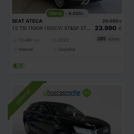
- 6.000
€
SEAT
ATECA
29.990
€
23.990
1.5 TSI 110KW (150CV) ST&SP STYLE
€
285
€/mes
13.480
2022
km
Manual
Gasolina
C