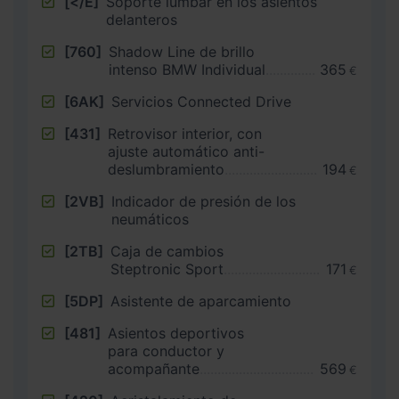
[</E]
Soporte lumbar en los asientos
delanteros
[760]
Shadow Line de brillo
intenso BMW Individual
365
€
[6AK]
Servicios Connected Drive
[431]
Retrovisor interior, con
ajuste automático anti-
deslumbramiento
194
€
[2VB]
Indicador de presión de los
neumáticos
[2TB]
Caja de cambios
Steptronic Sport
171
€
[5DP]
Asistente de aparcamiento
[481]
Asientos deportivos
para conductor y
acompañante
569
€