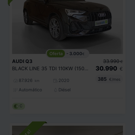
- 3.000
€
AUDI
Q3
33.990
€
30.990
BLACK LINE 35 TDI 110KW (150CV) S TRONIC
€
385
€/mes
87.926
2020
km
Automático
Diésel
C