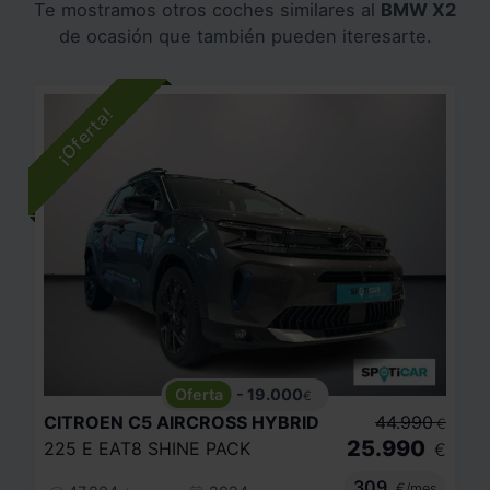
Te mostramos otros coches similares al
BMW X2
de ocasión que también pueden iteresarte.
- 19.000
€
CITROEN
C5 AIRCROSS HYBRID
44.990
€
25.990
225 E EAT8 SHINE PACK
€
309
€/mes