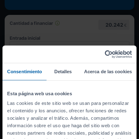
Cantidad a financiar
20.242
€
Entrada inicial
Máxima:
6.748
€
Consentimiento
Detalles
Acerca de las cookies
Duración
Esta página web usa cookies
Las cookies de este sitio web se usan para personalizar
el contenido y los anuncios, ofrecer funciones de redes
sociales y analizar el tráfico. Además, compartimos
Quiero esta cuota
información sobre el uso que haga del sitio web con
321
€/mes
nuestros partners de redes sociales, publicidad y análisis