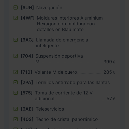
[6UN]
Navegación
[4WF]
Molduras interiores Aluminium
Hexagon con moldura con
detalles en Blau mate
[6AC]
Llamada de emergencia
inteligente
[704]
Suspensión deportiva
M
399
€
[710]
Volante M de cuero
285
€
[2PA]
Tornillos antirrobo para las llantas
[575]
Toma de corriente de 12 V
adicional
57
€
[6AE]
Teleservicios
[402]
Techo de cristal panorámico