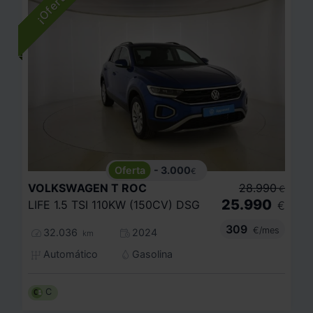
- 3.000
€
VOLKSWAGEN
T ROC
28.990
€
25.990
LIFE 1.5 TSI 110KW (150CV) DSG
€
309
€/mes
32.036
2024
km
Automático
Gasolina
C