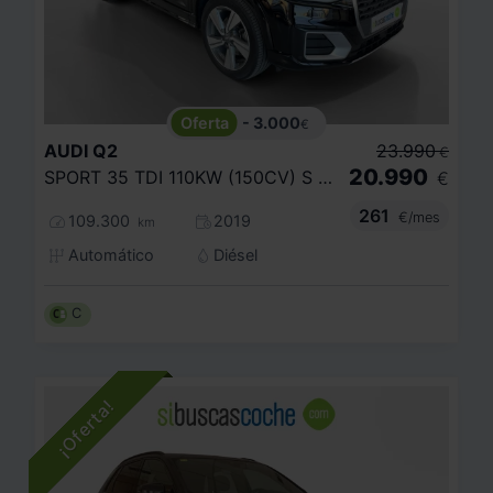
- 3.000
€
AUDI
Q2
23.990
€
20.990
SPORT 35 TDI 110KW (150CV) S TRONIC
€
261
€/mes
109.300
2019
km
Automático
Diésel
C