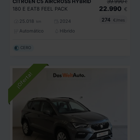
CITROEN
C5 AIRCROSS HYBRID
39.990
€
22.990
180 E EAT8 FEEL PACK
€
274
€/mes
25.018
2024
km
Automático
Híbrido
CERO