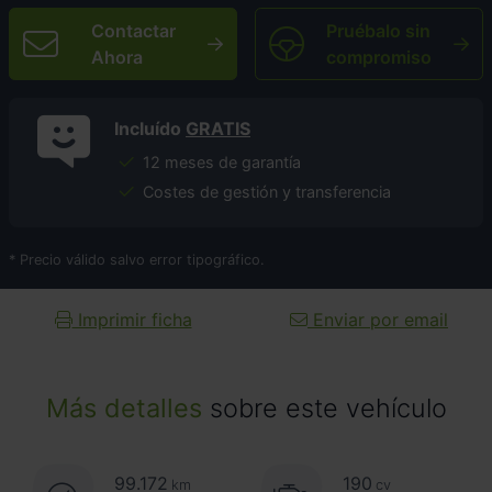
Contactar
Pruébalo sin
Ahora
compromiso
Incluído
GRATIS
12 meses de garantía
Costes de gestión y transferencia
* Precio válido salvo error tipográfico.
Imprimir ficha
Enviar por email
Más detalles
sobre este vehículo
99.172
190
km
cv