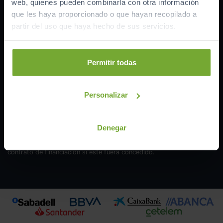
web, quienes pueden combinarla con otra información
que les haya proporcionado o que hayan recopilado a
partir del uso que haya hecho de sus servicios.
Financiación lineal ofrecida por Sabadell, BBVA, CaixaBank,
ABANCA, Santander o Cetelem según campaña vigente, sometida a
su estudio y aprobación. Esta simulación ha sido obtenida a partir
Permitir todas
del plazo e importe que hayas definido. Las condiciones económicas
se actualizarán en cada simulación. Oferta válida hasta el
19/08/2026. TIN
10,99
%. TAE
12,66
%. La cuotas incluyen comisión
Personalizar
de apertura y seguro de protección de pago. El importe total
financiado es
20.242
€ + comisión de apertura
799,56
€ + seguro pp
(consultar). Plazo de la financiación
meses.
cuotas de
321
€. Entrada
inicial:
6.748
€. Importe Total adeudado:
38.520
€ (intereses
Denegar
17.478,44
€). Los cálculos facilitados en cada simulación tienen una
finalidad informativa y no sustituye a las condiciones finales del
contrato de financiación si este fuera concedido.