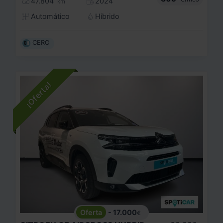
47.804
2024
km
Automático
Híbrido
CERO
- 17.000
€