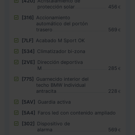
[420]
Acristalamiento de
protección solar
456
€
[316]
Accionamiento
automático del portón
trasero
569
€
[7LF]
Acabado M Sport OK
[534]
Climatizador bi-zona
[2VE]
Dirección deportiva
M
285
€
[775]
Guarnecido interior del
techo BMW Individual
antracita
228
€
[5AV]
Guardia activa
[5A4]
Faros led con contenido ampliado
[302]
Dispositivo de
alarma
569
€