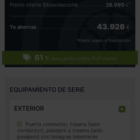
Precio oferta Sibuscascoche
26.990
€
43.926
€
Te ahorras
*Precio sujeto a financiación
61
%
descuento sobre PVP nuevo
EQUIPAMIENTO DE SERIE
EXTERIOR
Puerta conductor, trasera (lado
conductor), pasajero y trasera (lado
pasajero) con bisagras delanteras