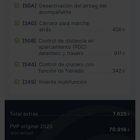
[5DA]
Desactivación del airbag del
acompañante
[3AG]
Cámara para marcha
atrás
456
€
[508]
Control de distancia en
aparcamiento (PDC)
delantero y trasero
911
€
[544]
Control de crucero con
función de frenado
342
€
[249]
Volante multifunción
Total extras
7.625
€
PVP original 2020
70.916
€
(con extras)