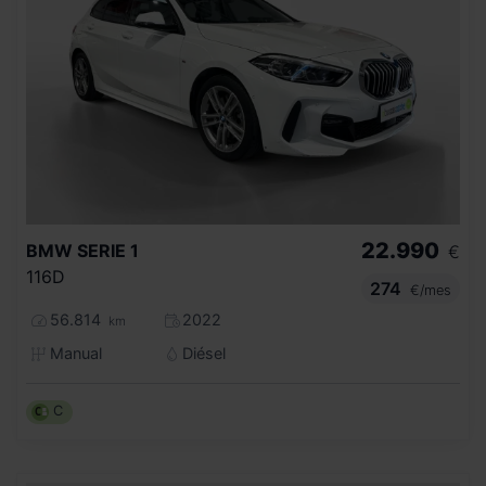
22.990
BMW
SERIE 1
€
116D
274
€/mes
56.814
2022
km
Manual
Diésel
C