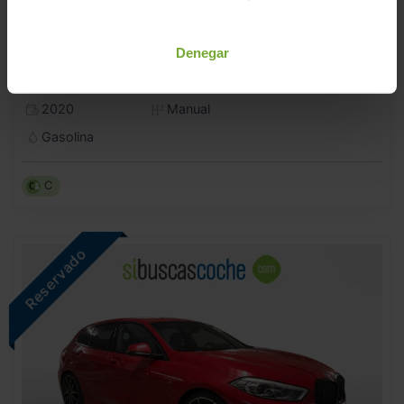
BMW
SERIE 1
Denegar
118I
2020
Manual
Gasolina
C