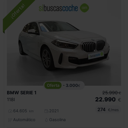
- 3.000
€
BMW
SERIE 1
25.990
€
22.990
118I
€
274
€/mes
64.605
2021
km
Automático
Gasolina