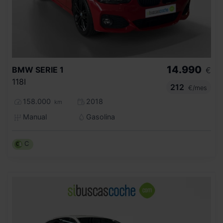
14.990
BMW
SERIE 1
€
118I
212
€/mes
158.000
2018
km
Manual
Gasolina
C