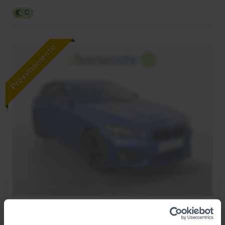
C
17.990
BMW
SERIE 1
€
116D