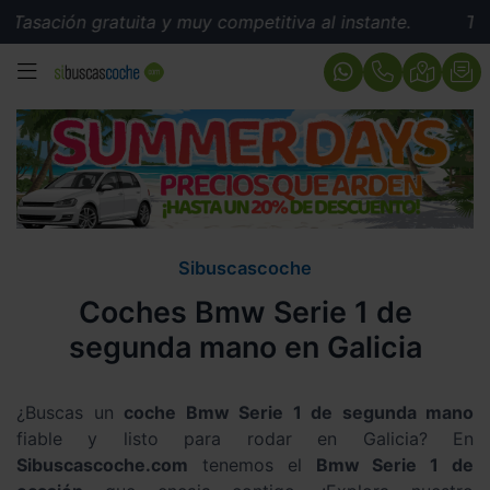
ción gratuita y muy competitiva al instante.
Tasación
MENÚ
Sibuscascoche
Coches Bmw Serie 1 de
segunda mano en Galicia
¿Buscas un
coche Bmw Serie 1 de segunda mano
fiable y listo para rodar en Galicia? En
Sibuscascoche.com
tenemos el
Bmw Serie 1 de