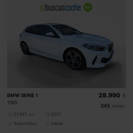
28.990
BMW
SERIE 1
€
116D
345
€/mes
51.957
2021
km
Automático
Diésel