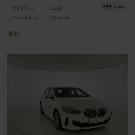
286
€/mes
54.075
2020
km
Automático
Gasolina
C