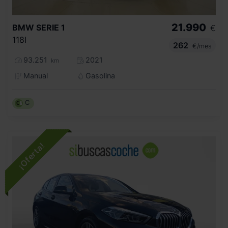
21.990
BMW
SERIE 1
€
118I
262
€/mes
93.251
2021
km
Manual
Gasolina
C