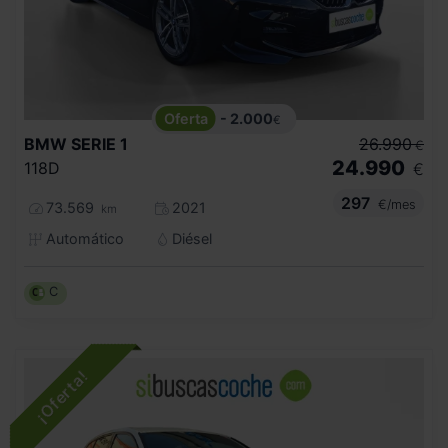
- 2.000
€
BMW
SERIE 1
26.990
€
24.990
118D
€
297
€/mes
73.569
2021
km
Automático
Diésel
C