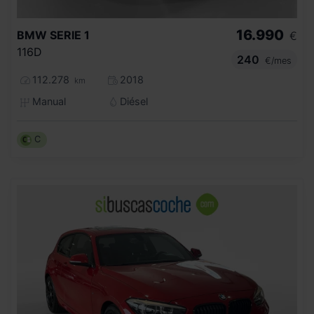
16.990
BMW
SERIE 1
€
116D
240
€/mes
112.278
2018
km
Manual
Diésel
C