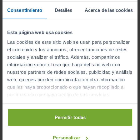
255
€/mes
86.276
2018
Consentimiento
Detalles
Acerca de las cookies
km
Manual
Diésel
Esta página web usa cookies
C
Las cookies de este sitio web se usan para personalizar
el contenido y los anuncios, ofrecer funciones de redes
sociales y analizar el tráfico. Además, compartimos
información sobre el uso que haga del sitio web con
nuestros partners de redes sociales, publicidad y análisis
web, quienes pueden combinarla con otra información
que les haya proporcionado o que hayan recopilado a
partir del uso que haya hecho de sus servicios.
Permitir todas
Personalizar