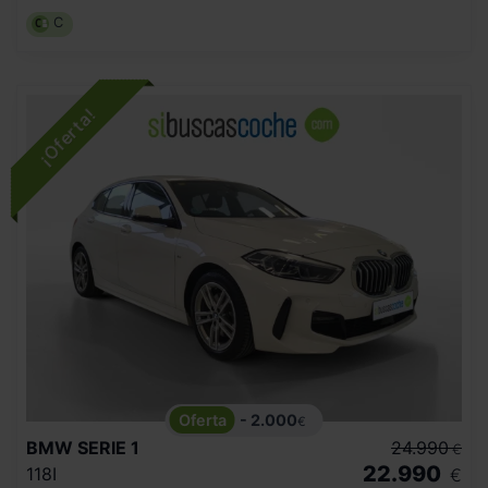
C
- 2.000
€
BMW
SERIE 1
24.990
€
22.990
118I
€