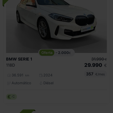
- 2.000
€
BMW
SERIE 1
31.990
€
29.990
118D
€
357
€/mes
36.591
2024
km
Automático
Diésel
C