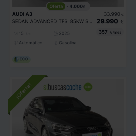
- 4.000
€
AUDI
A3
33.990
€
29.990
SEDAN ADVANCED TFSI 85KW S TRONIC
€
357
€/mes
15
2025
km
Automático
Gasolina
ECO