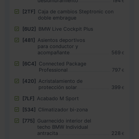
deslumbramiento
194
€
[2TF]
Caja de cambios Steptronic con
doble embrague
[6U2]
BMW Live Cockpit Plus
[481]
Asientos deportivos
para conductor y
acompañante
569
€
[6C4]
Connected Package
Professional
797
€
[420]
Acristalamiento de
protección solar
399
€
[7LF]
Acabado M Sport
[534]
Climatizador bi-zona
[775]
Guarnecido interior del
techo BMW Individual
antracita
228
€