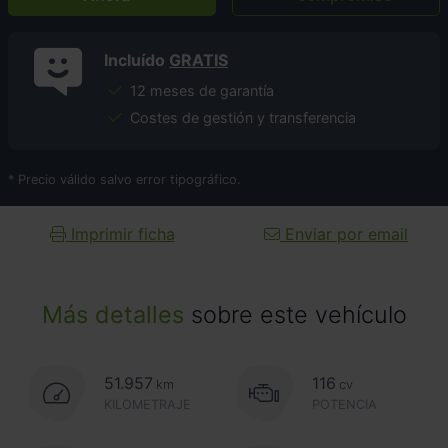
Incluído
GRATIS
12 meses de garantía
Costes de gestión y transferencia
* Precio válido salvo error tipográfico.
Imprimir ficha
Enviar por email
Más detalles
sobre este vehículo
51.957
116
km
cv
KILOMETRAJE
POTENCIA