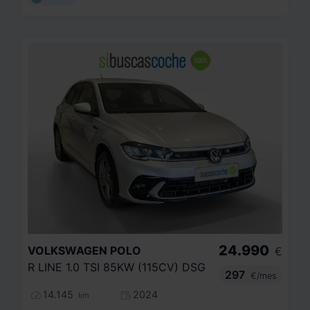
24.990
VOLKSWAGEN
POLO
€
R LINE 1.0 TSI 85KW (115CV) DSG
297
€/mes
14.145
2024
km