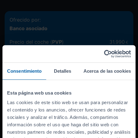
Ofrecido por:
Banco asociado
Precio del coche (
PVP
)
31.990
€
Bonificación por financiar
-
3.000
€
Entrada inicial
7.248
€
Consentimiento
Detalles
Acerca de las cookies
Importe a financiar
21.742
€
TAE
12.66
%
TIN
10.99
%
Esta página web usa cookies
Las cookies de este sitio web se usan para personalizar
Documentación necesaria
el contenido y los anuncios, ofrecer funciones de redes
sociales y analizar el tráfico. Además, compartimos
información sobre el uso que haga del sitio web con
nuestros partners de redes sociales, publicidad y análisis
Cantidad a financiar
21.742
€