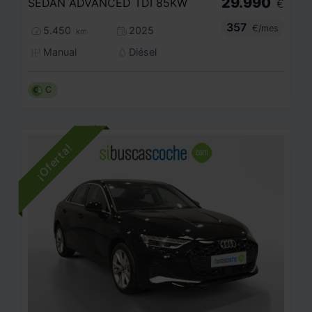
29.990
SEDAN ADVANCED TDI 85KW
€
357
€/mes
5.450
2025
km
Manual
Diésel
C