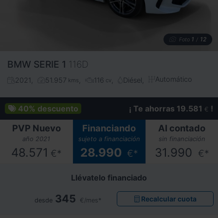
1
12
Foto
/
BMW
SERIE 1
116D
Automático
2021
51.957
116
Diésel
kms
cv
40%
descuento
¡ Te ahorras 19.581
!
€
PVP Nuevo
Financiando
Al contado
año 2021
sujeto a financiación
sin financiación
48.571
28.990
31.990
€*
€*
€*
Llévatelo financiado
345
Recalcular cuota
desde
€/mes*