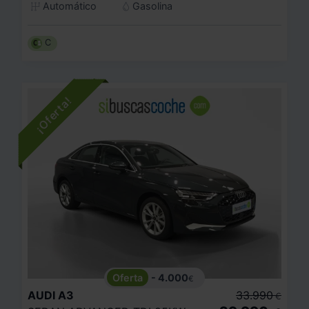
Automático
Gasolina
C
- 4.000
€
AUDI
A3
33.990
€