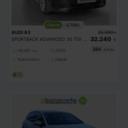
- 3.750
€
AUDI
A3
35.990
€
32.240
SPORTBACK ADVANCED 35 TDI 110KW S TRONIC
€
384
€/mes
18.061
2025
km
Automático
Diésel
C