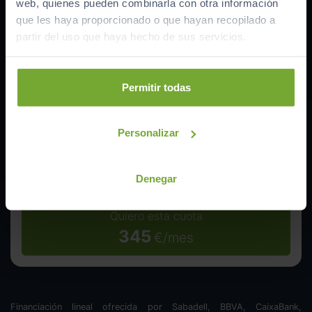
web, quienes pueden combinarla con otra información
que les haya proporcionado o que hayan recopilado a
Entrada inicial
partir del uso que haya hecho de sus servicios.
Máxima:
7.248
€
Permitir todas
Duración
Personalizar
Denegar
Quiero esta cuota
345
€/mes
Financiación lineal ofrecida por Sabadell, BBVA, CaixaBank,