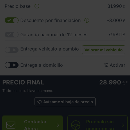
Precio base
31.990
€
Descuento por financiación
-3.000
€
Garantía nacional de 12 meses
GRATIS
Entrega vehículo a cambio
Valorar mi vehículo
Entrega a domicilio
Activar
PRECIO FINAL
28.990
€
Todo incuido. Llave en mano.
Avísame si baja de precio
Contactar
Pruébalo sin
Ahora
compromiso