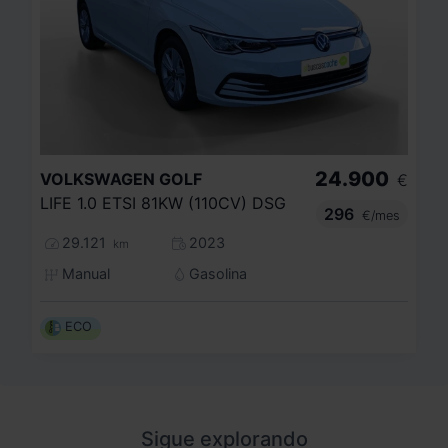
24.900
VOLKSWAGEN
GOLF
€
LIFE 1.0 ETSI 81KW (110CV) DSG
296
€/mes
29.121
2023
km
Manual
Gasolina
ECO
Sigue explorando