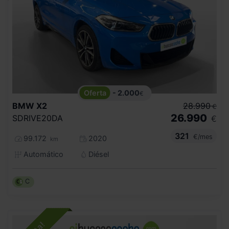
- 2.000
€
BMW
X2
28.990
€
26.990
SDRIVE20DA
€
321
€/mes
99.172
2020
km
Automático
Diésel
C