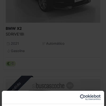
BMW
X2
SDRIVE18I
2021
Automático
Gasolina
C