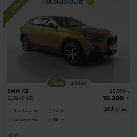
- 3.000
€
BMW
X2
22.990
€
19.990
SDRIVE18D
€
263
€/mes
125.000
2019
km
Automático
Diésel
C