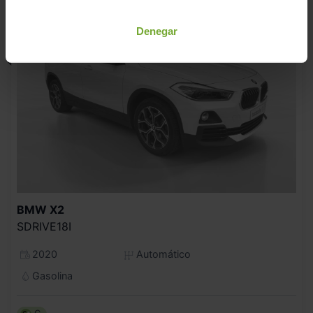
Denegar
BMW
X2
SDRIVE18I
2020
Automático
Gasolina