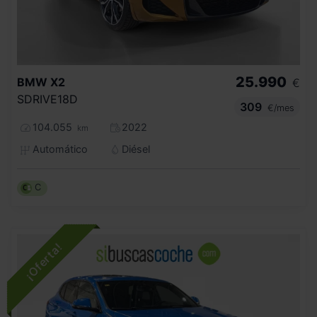
25.990
BMW
X2
€
SDRIVE18D
309
€/mes
104.055
2022
km
Automático
Diésel
C