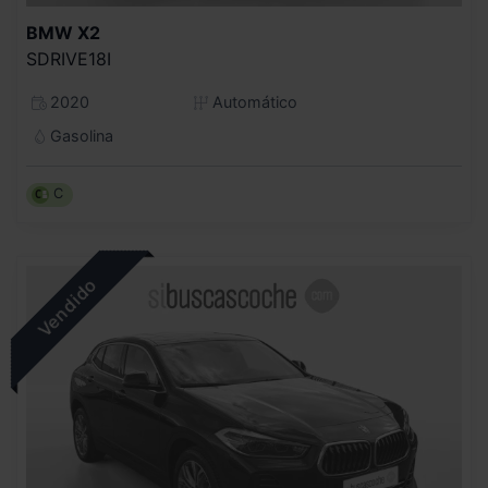
BMW
X2
SDRIVE18I
2020
Automático
Gasolina
C