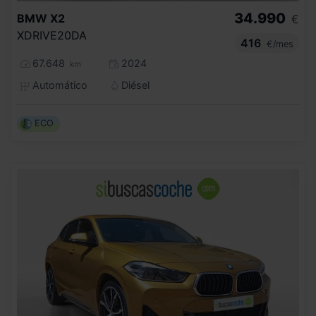
34.990
BMW
X2
€
XDRIVE20DA
416
€/mes
67.648
2024
km
Automático
Diésel
ECO