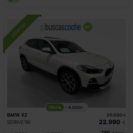
- 4.000
€
BMW
X2
26.990
€
22.990
SDRIVE18I
€
286
€/mes