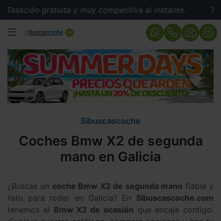
ación gratuita y muy competitiva al instante.
Tasación
MENÚ
Sibuscascoche
Coches Bmw X2 de segunda
mano en Galicia
¿Buscas un
coche Bmw X2 de segunda mano
fiable y
listo para rodar en Galicia? En
Sibuscascoche.com
tenemos el
Bmw X2 de ocasión
que encaja contigo.