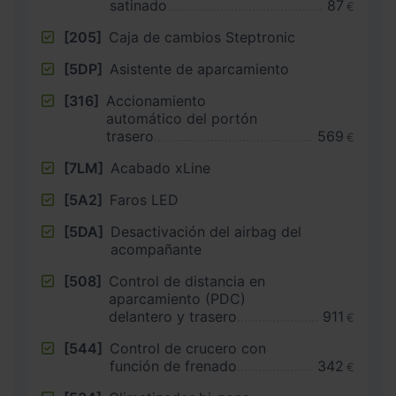
satinado
87
€
[205]
Caja de cambios Steptronic
[5DP]
Asistente de aparcamiento
[316]
Accionamiento
automático del portón
trasero
569
€
[7LM]
Acabado xLine
[5A2]
Faros LED
[5DA]
Desactivación del airbag del
acompañante
[508]
Control de distancia en
aparcamiento (PDC)
delantero y trasero
911
€
[544]
Control de crucero con
función de frenado
342
€