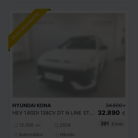
HYUNDAI
KONA
34.600
€
32.890
HEV 1.6GDI 138CV DT N LINE STYLE
€
391
€/mes
12.000
2026
km
Automático
Híbrido