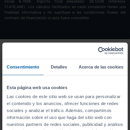
inicial:
6.748
€. Importe Total adeudado:
38.520
€ (intereses
17.478,44
€). Los cálculos facilitados en cada simulación tienen una
finalidad informativa y no sustituye a las condiciones finales del
contrato de financiación si este fuera concedido.
Consentimiento
Detalles
Acerca de las cookies
Esta página web usa cookies
Las cookies de este sitio web se usan para personalizar
el contenido y los anuncios, ofrecer funciones de redes
sociales y analizar el tráfico. Además, compartimos
información sobre el uso que haga del sitio web con
nuestros partners de redes sociales, publicidad y análisis
Este vehículo se encuentra en: