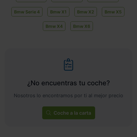
Bmw Serie 4
Bmw X1
Bmw X2
Bmw X5
Bmw X4
Bmw X6
¿No encuentras tu coche?
Nosotros lo encontramos por ti al mejor precio
Coche a la carta