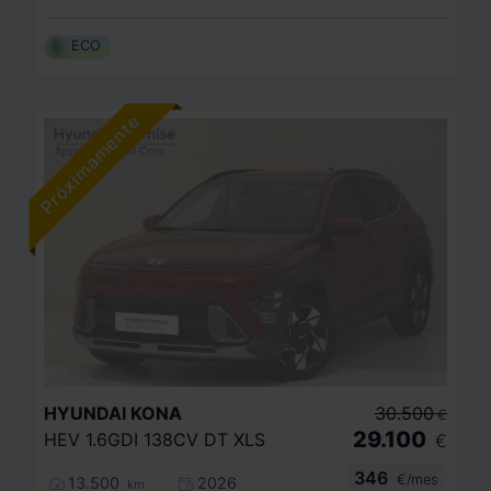
ECO
HYUNDAI
KONA
30.500
€
29.100
HEV 1.6GDI 138CV DT XLS
€
346
€/mes
13.500
2026
km