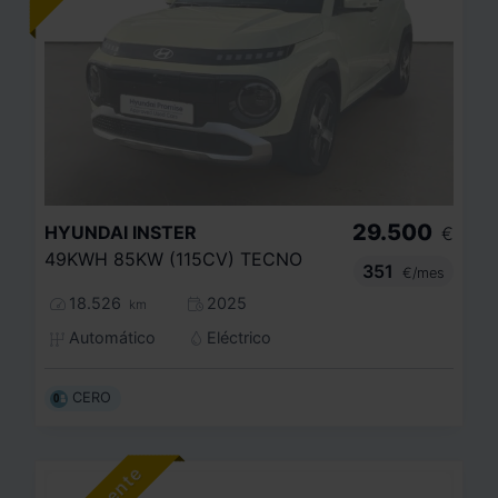
29.500
HYUNDAI
INSTER
€
49KWH 85KW (115CV) TECNO
351
€/mes
18.526
2025
km
Automático
Eléctrico
CERO