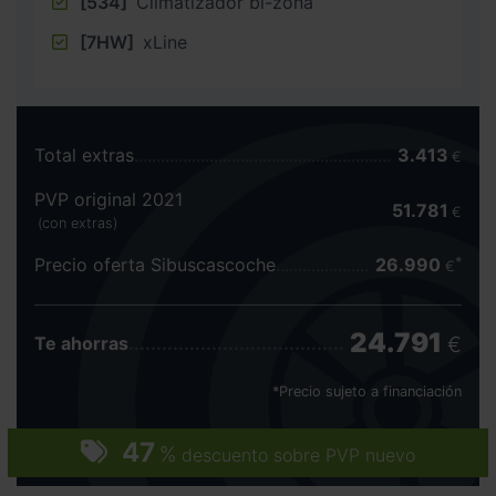
[534]
Climatizador bi-zona
[7HW]
xLine
Total extras
3.413
€
PVP original 2021
51.781
€
(con extras)
Precio oferta Sibuscascoche
26.990
€
24.791
€
Te ahorras
*Precio sujeto a financiación
47
%
descuento sobre PVP nuevo