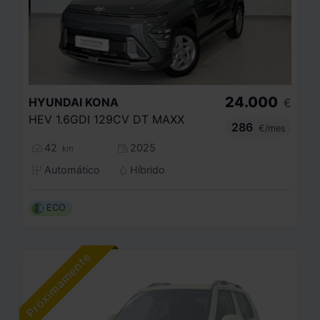
24.000
HYUNDAI
KONA
€
HEV 1.6GDI 129CV DT MAXX
286
€/mes
42
2025
km
Automático
Híbrido
ECO