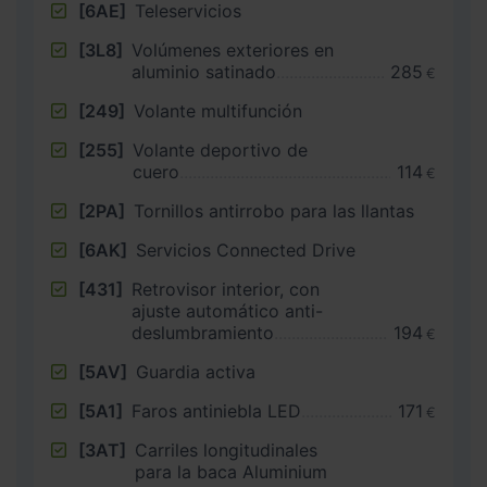
[6AE]
Teleservicios
[3L8]
Volúmenes exteriores en
aluminio satinado
285
€
[249]
Volante multifunción
[255]
Volante deportivo de
cuero
114
€
[2PA]
Tornillos antirrobo para las llantas
[6AK]
Servicios Connected Drive
[431]
Retrovisor interior, con
ajuste automático anti-
deslumbramiento
194
€
[5AV]
Guardia activa
[5A1]
Faros antiniebla LED
171
€
[3AT]
Carriles longitudinales
para la baca Aluminium