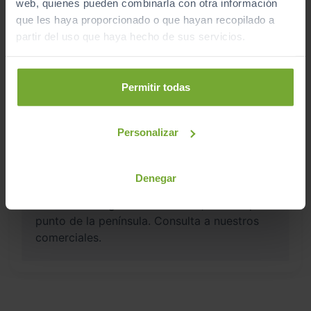
web, quienes pueden combinarla con otra información
Sibuscascoche Valladolid
que les haya proporcionado o que hayan recopilado a
partir del uso que haya hecho de sus servicios.
Ver localización y horarios
Ver vehículos del concesionario
Permitir todas
¿Estás lejos o no puedes desplazarte?
Personalizar
Pruébalo en cualquiera de nuestras
instalaciones (
Ver instalaciones
)
Denegar
Te lo entregamos en tu casa, en cualquier
punto de la península. Consulta a nuestros
comerciales.