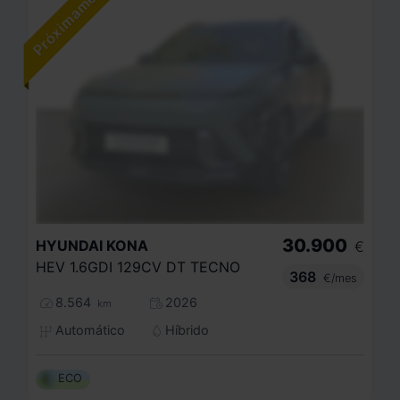
30.900
HYUNDAI
KONA
€
HEV 1.6GDI 129CV DT TECNO
368
€/mes
8.564
2026
km
Automático
Híbrido
ECO