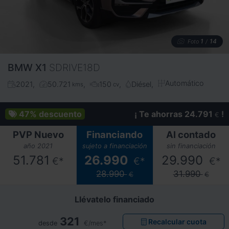
1
14
Foto
/
BMW
X1
SDRIVE18D
Automático
2021
50.721
150
Diésel
kms
cv
47%
descuento
¡ Te ahorras 24.791
!
€
PVP Nuevo
Financiando
Al contado
año 2021
sujeto a financiación
sin financiación
51.781
26.990
29.990
€*
€*
€*
28.990
31.990
€
€
Llévatelo financiado
321
Recalcular cuota
desde
€/mes*