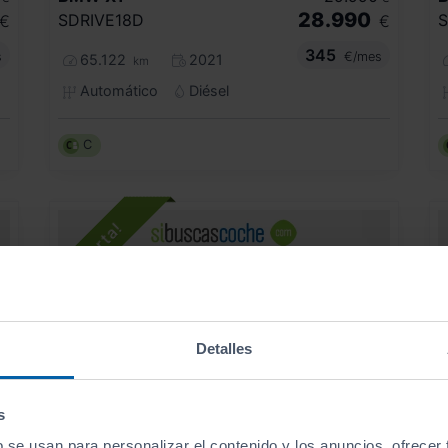
28.990
SDRIVE18D
S
€
€
345
s
€/mes
65.122
2021
km
Automático
Diésel
C
Detalles
s
b se usan para personalizar el contenido y los anuncios, ofrecer