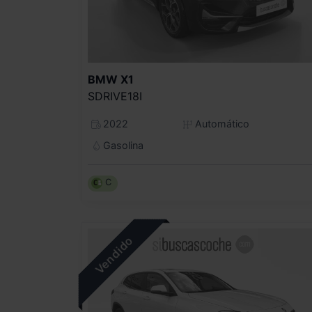
BMW
X1
SDRIVE18I
2022
Automático
Gasolina
C