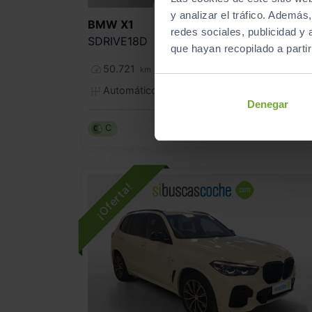
- 2.000
€
y analizar el tráfico. Ademá
BMW
X1
28.990
redes sociales, publicidad y
26.990
SDRIVE18D
que hayan recopilado a parti
321
€/me
50.721
2021
km
Automático
Diésel
Denegar
C