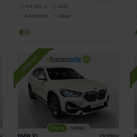
104.055
2022
km
Automático
Diésel
C
- 1.000
€
BMW
X1
29.990
€
€