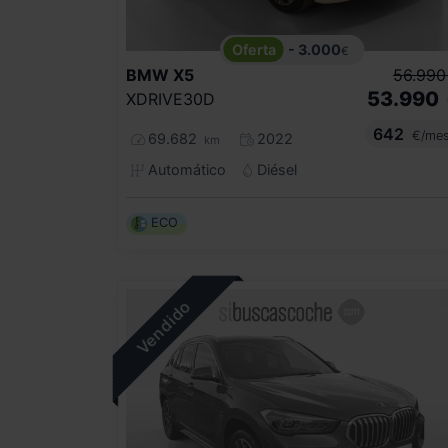
- 3.000
€
BMW
X5
56.990
53.990
XDRIVE30D
642
€/me
69.682
2022
km
Automático
Diésel
ECO