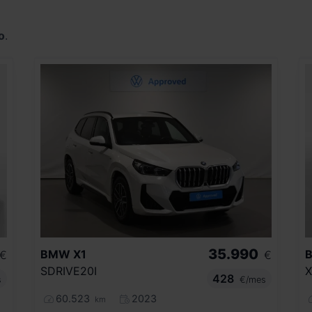
o
.
35.990
BMW
X1
€
€
SDRIVE20I
X
428
s
€/mes
60.523
2023
km