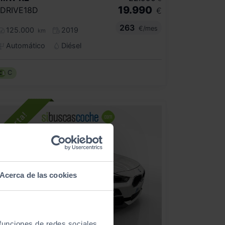
19.990
DRIVE18D
€
263
€/mes
125.000
2019
km
Automático
Diésel
C
Acerca de las cookies
 funciones de redes sociales