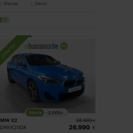
Manual
Diésel
C
- 2.000
€
BMW
X2
28.990
€
26.990
DRIVE20DA
€