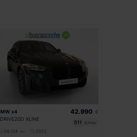
42.990
BMW
x4
€
DRIVE20D XLINE
511
€/mes
54.124
2022
km