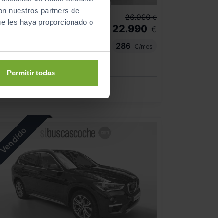
- 4.000
€
con nuestros partners de
BMW
X2
26.990
€
ue les haya proporcionado o
22.990
DRIVE18I
€
286
€/mes
41.934
2020
km
Automático
Gasolina
Permitir todas
C