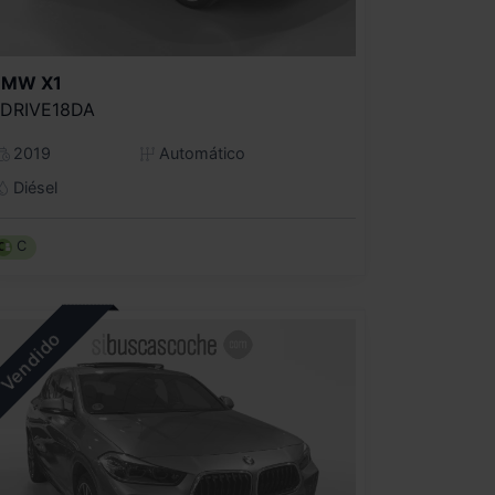
BMW
X1
DRIVE18DA
2019
Automático
Diésel
C