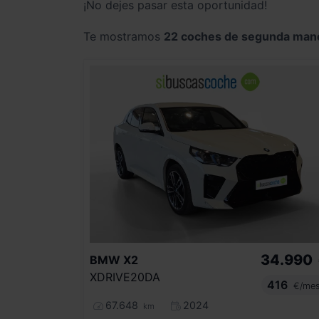
¡No dejes pasar esta oportunidad!
Te mostramos
22 coches de segunda man
34.990
BMW
X2
XDRIVE20DA
416
€/me
67.648
2024
km