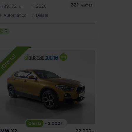
321
€/mes
99.172
2020
km
Automático
Diésel
C
- 3.000
€
BMW
X2
22.990
€