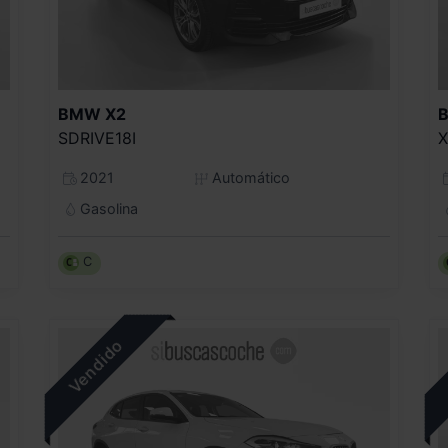
BMW
X2
SDRIVE18I
X
2021
Automático
Gasolina
C