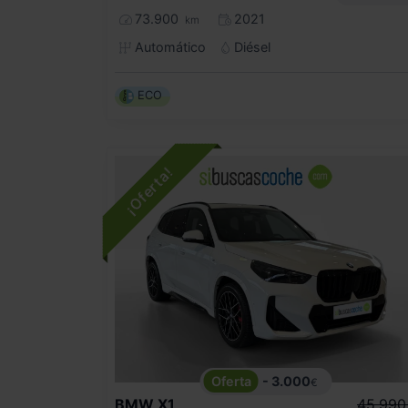
73.900
2021
km
Automático
Diésel
ECO
- 3.000
€
BMW
X1
45.990