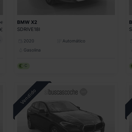
BMW
X2
€
SDRIVE18I
S
€
s
2020
Automático
Gasolina
C