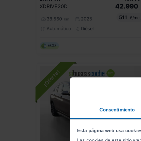
42.990
XDRIVE20D
511
€/me
38.560
2025
km
Automático
Diésel
ECO
Consentimiento
Esta página web usa cookie
Las cookies de este sitio we