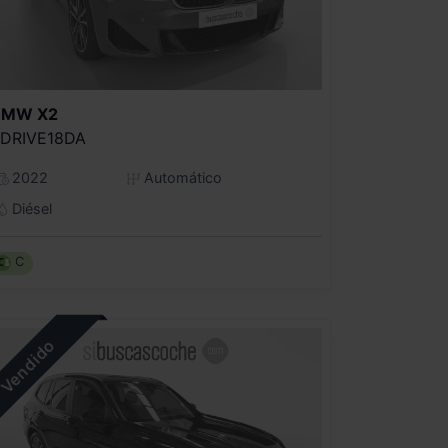
BMW
X2
DRIVE18DA
2022
Automático
Diésel
C