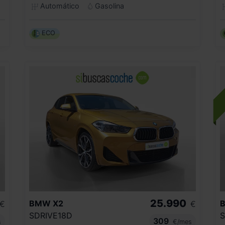
Automático
Gasolina
ECO
25.990
BMW
X2
€
€
SDRIVE18D
S
309
s
€/mes