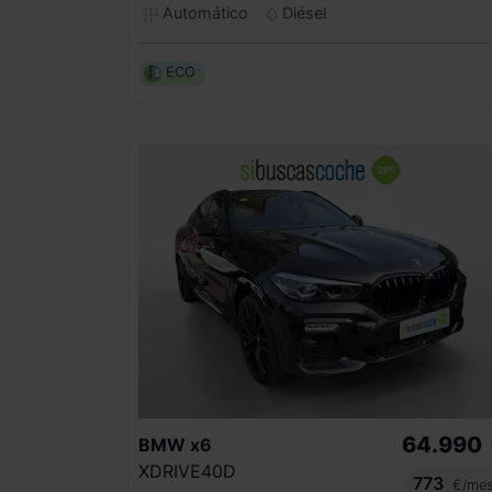
Automático
Diésel
ECO
64.990
BMW
x6
XDRIVE40D
773
€/me