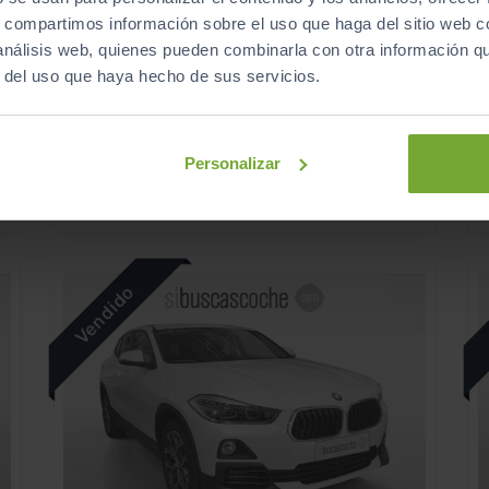
- 1.000
€
s, compartimos información sobre el uso que haga del sitio web 
BMW
X1
26.990
€
€
 análisis web, quienes pueden combinarla con otra información q
25.990
SDRIVE18D
S
€
€
r del uso que haya hecho de sus servicios.
309
s
€/mes
100.278
2022
km
Automático
Diésel
Personalizar
C