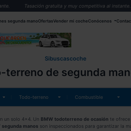
.
Tasación gratuita y muy competitiva al instante.
Entrega en 72 horas en cualquier punto de España.
hes segunda mano
Ofertas
Vender mi coche
Conócenos
Contac
Más de 1.000 coches en stock.
Más de 5.000 conductores satisfechos.
Buscamos el coche que tu quieras.
Nos ocupamos de todos los trámites.
Sibuscascoche
Recogemos tu coche en cualquier parte de España.
terreno de segunda man
Compramos tu coche. Pago inmediato.
Tasación gratuita y muy competitiva al instante.
en un solo 4x4. Un
BMW todoterreno de ocasión
te ofrece
 segunda manos
son inspeccionados para garantizar la m