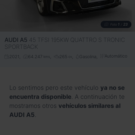
1
23
Foto
/
AUDI
A5
45 TFSI 195KW QUATTRO S TRONIC
SPORTBACK
Automático
2021
64.247
265
Gasolina
kms
cv
Lo sentimos pero este vehículo
ya no se
encuentra disponible
. A continuación te
mostramos otros
vehículos similares al
AUDI A5
.