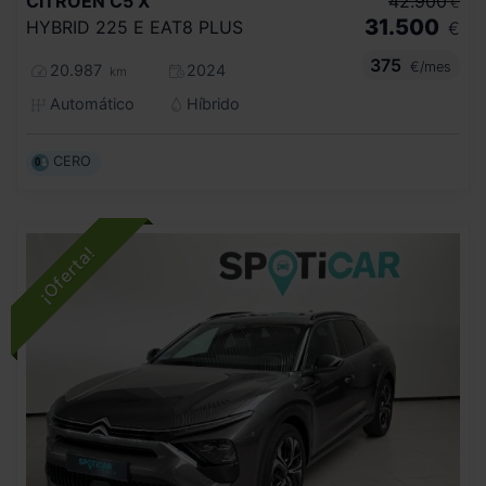
CITROEN
C5 X
42.900
€
31.500
HYBRID 225 E EAT8 PLUS
€
375
€/mes
20.987
2024
km
Automático
Híbrido
CERO