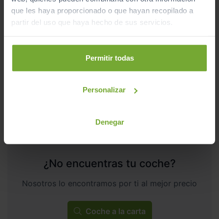
HYUNDAI
ioniq 6
47.800
€
que les haya proporcionado o que hayan recopilado a
42.350
239KW (325CV) 84KWH AWD N LINE
€
partir del uso que haya hecho de sus servicios.
504
€/mes
15.500
2026
km
Automático
Eléctrico
Permitir todas
CERO
Personalizar
Denegar
¿No encuentras tu coche?
Nosotros lo encontramos por ti al mejor precio
Coche a la carta