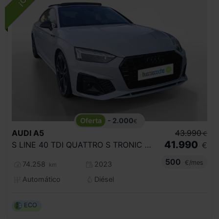
- 2.000
€
AUDI
A5
43.990
€
41.990
S LINE 40 TDI QUATTRO S TRONIC SPORTBACK
€
500
€/mes
74.258
2023
km
Automático
Diésel
ECO