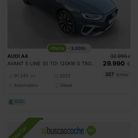
- 3.000
€
AUDI
A4
32.990
€
29.990
AVANT S LINE 35 TDI 120KW S TRONIC
€
357
€/mes
91.240
2022
km
Automático
Diésel
ECO