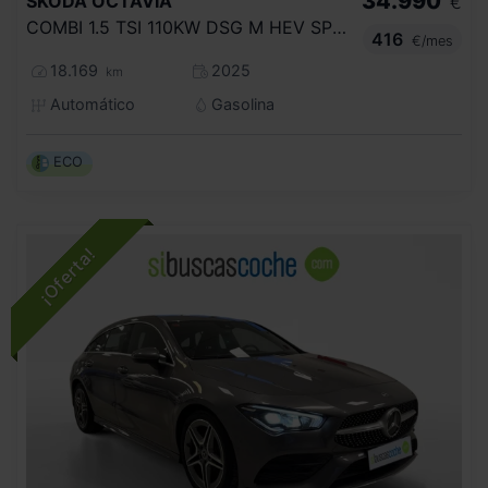
34.990
SKODA
OCTAVIA
€
COMBI 1.5 TSI 110KW DSG M HEV SPORTLINE
416
€/mes
18.169
2025
km
Automático
Gasolina
ECO