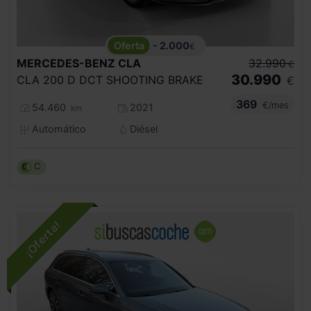
- 2.000
€
MERCEDES-BENZ
CLA
32.990
€
30.990
CLA 200 D DCT SHOOTING BRAKE
€
369
€/mes
54.460
2021
km
Automático
Diésel
C