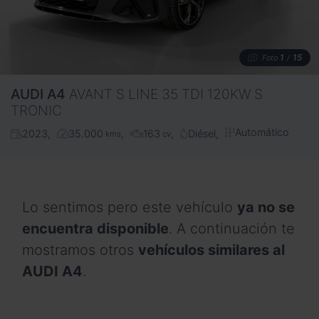
1
15
Foto
/
AUDI
A4
AVANT S LINE 35 TDI 120KW S
TRONIC
Automático
2023
35.000
163
Diésel
kms
cv
Lo sentimos pero este vehículo
ya no se
encuentra disponible
. A continuación te
mostramos otros
vehículos similares al
AUDI A4
.