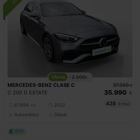
- 2.000
€
MERCEDES-BENZ
CLASE C
37.990
€
35.990
C 200 D ESTATE
€
428
€/mes
67.654
2022
km
Automático
Diésel
ECO