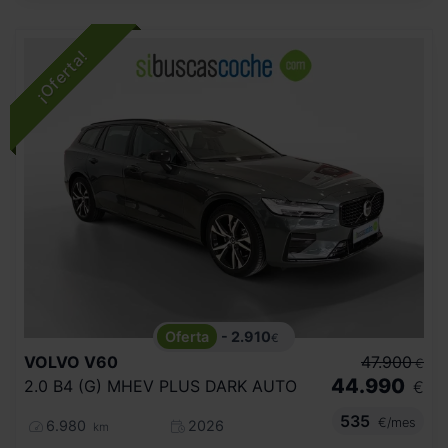
- 2.910
€
VOLVO
V60
47.900
€
44.990
2.0 B4 (G) MHEV PLUS DARK AUTO
€
535
€/mes
6.980
2026
km