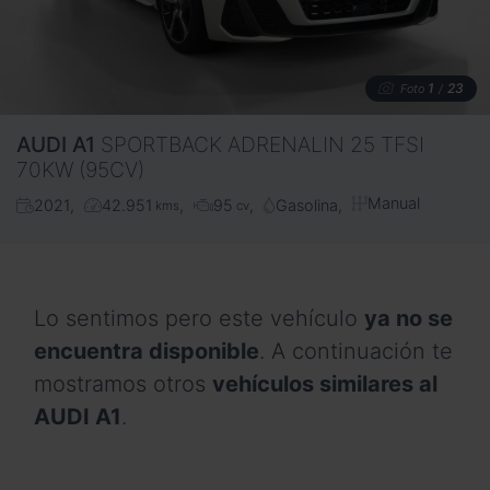
1
23
Foto
/
AUDI
A1
SPORTBACK ADRENALIN 25 TFSI
70KW (95CV)
Manual
2021
42.951
95
Gasolina
kms
cv
Lo sentimos pero este vehículo
ya no se
encuentra disponible
. A continuación te
mostramos otros
vehículos similares al
AUDI A1
.