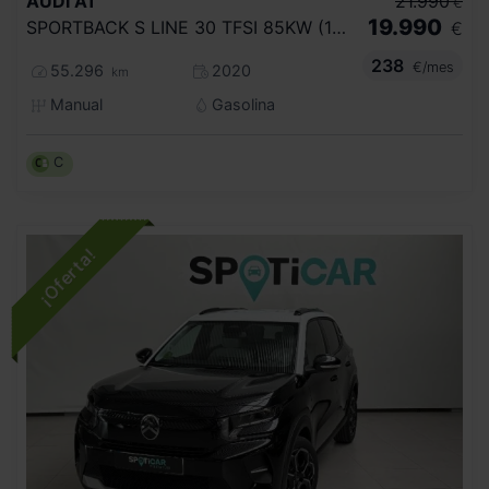
AUDI
A1
21.990
€
19.990
SPORTBACK S LINE 30 TFSI 85KW (116CV)
€
238
€/mes
55.296
2020
km
Manual
Gasolina
C