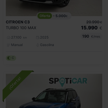
- 5.000
€
CITROEN
C3
20.990
€
15.990
TURBO 100 MAX
€
190
€/mes
27.100
2025
km
Manual
Gasolina
C