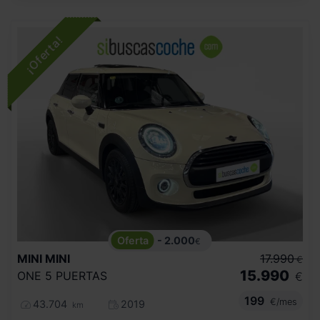
- 2.000
€
MINI
MINI
17.990
€
15.990
ONE 5 PUERTAS
€
199
€/mes
43.704
2019
km