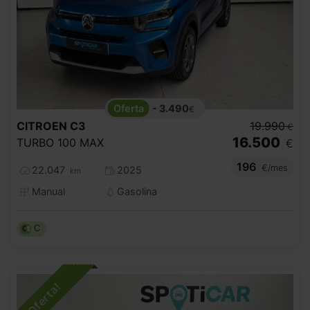
- 3.490
€
CITROEN
C3
19.990
€
16.500
TURBO 100 MAX
€
196
€/mes
22.047
2025
km
Manual
Gasolina
C