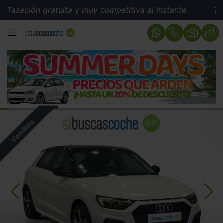
ación gratuita y muy competitiva al instante.
Tasació
MENÚ