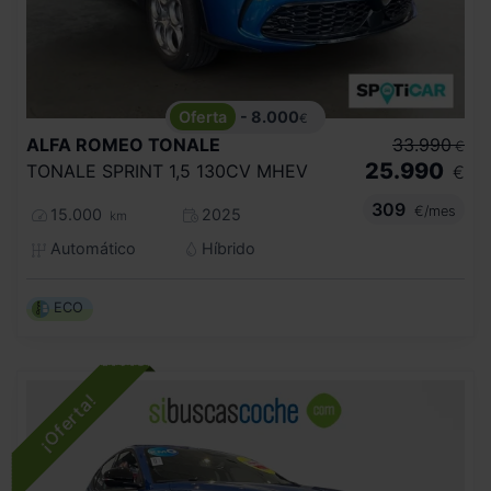
- 8.000
€
ALFA ROMEO
TONALE
33.990
€
25.990
TONALE SPRINT 1,5 130CV MHEV
€
309
€/mes
15.000
2025
km
Automático
Híbrido
ECO