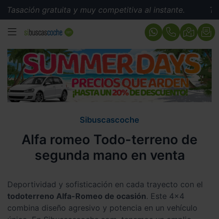
sación gratuita y muy competitiva al instante.
Tasació
MENÚ
Sibuscascoche
Alfa romeo Todo-terreno de
segunda mano en venta
Deportividad y sofisticación en cada trayecto con el
todoterreno Alfa-Romeo de ocasión
. Este 4x4
combina diseño agresivo y potencia en un vehículo