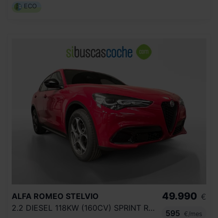
ECO
49.990
ALFA ROMEO
STELVIO
€
2.2 DIESEL 118KW (160CV) SPRINT RWD
595
€/mes