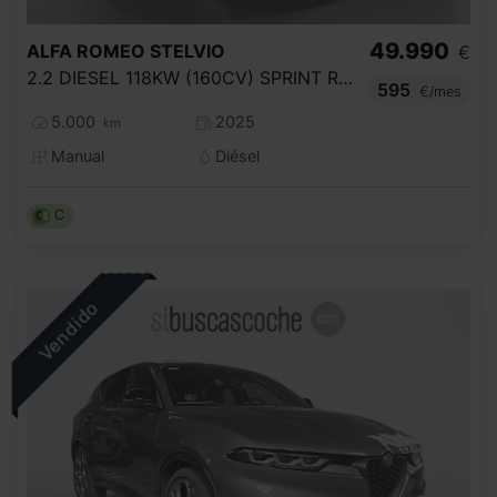
49.990
ALFA ROMEO
STELVIO
€
2.2 DIESEL 118KW (160CV) SPRINT RWD
595
€/mes
5.000
2025
km
Manual
Diésel
C