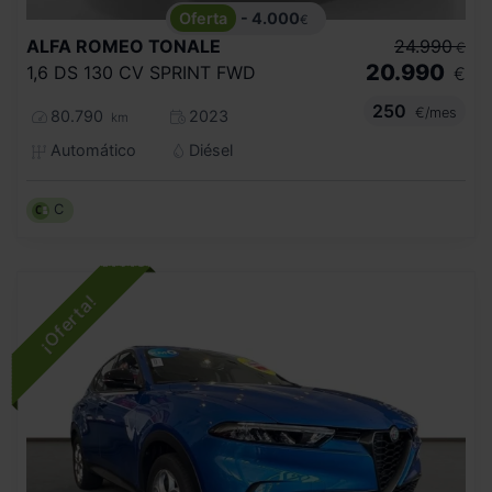
- 4.000
€
ALFA ROMEO
TONALE
24.990
€
20.990
1,6 DS 130 CV SPRINT FWD
€
250
€/mes
80.790
2023
km
Automático
Diésel
C