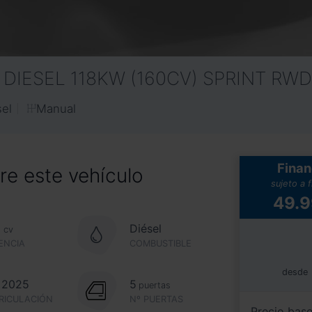
2 DIESEL 118KW (160CV) SPRINT RWD
Manual
sel
Finan
e este vehículo
sujeto a 
49.
2
Diésel
cv
ENCIA
COMBUSTIBLE
desde
. 2025
5
puertas
RICULACIÓN
Nº PUERTAS
Precio bas