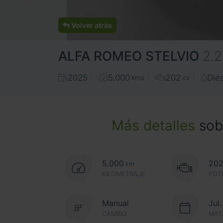
Volver atrás
ALFA ROMEO
STELVIO
2.
2025
5.000
202
Dié
kms
cv
Más detalles
sobr
5.000
20
km
KILOMETRAJE
POT
Manual
Jul
CAMBIO
MAT