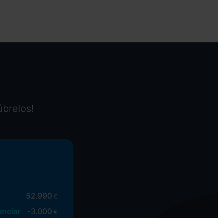
úbrelos!
52.990
€
anciar
-
3.000
€