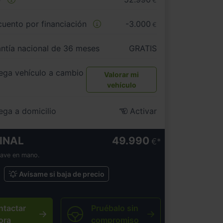
€
uento por financiación
-3.000
€
ntía nacional de 36 meses
GRATIS
ega vehículo a cambio
Valorar mi
vehículo
ega a domicilio
Activar
INAL
49.990
€
lave en mano.
Avísame si baja de precio
ntactar
Pruébalo sin
ora
compromiso