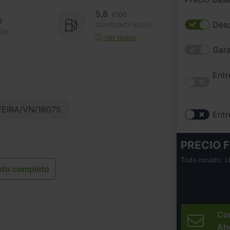
5,8
l/100
o
Desc
CONSUMO
(MEDIO)
OR
Ver todos
Gara
Entr
TEIRA/VN/16075
Entr
PRECIO F
Todo incuido. L
nto completo
Co
Ah