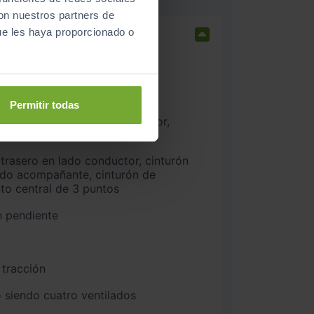
con nuestros partners de
ue les haya proporcionado o
na delantero y trasero
nteros
Permitir todas
n altura
ado acompañante, cinturón de
nto central de 3 puntos
n pendiente
 tracción
 siendo cuatro ventilados