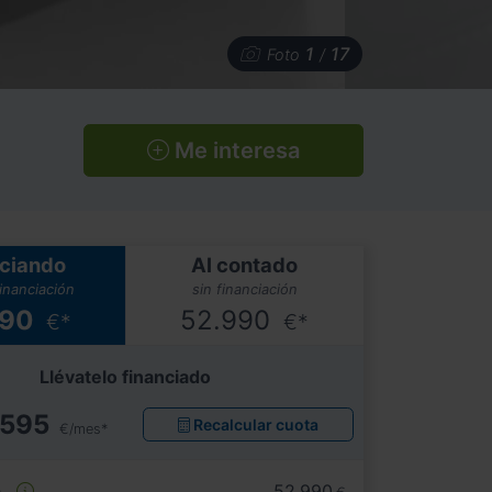
1
17
Foto
/
Me interesa
ciando
Al contado
financiación
sin financiación
990
52.990
€*
€*
Llévatelo financiado
595
Recalcular cuota
€/mes*
e
52.990