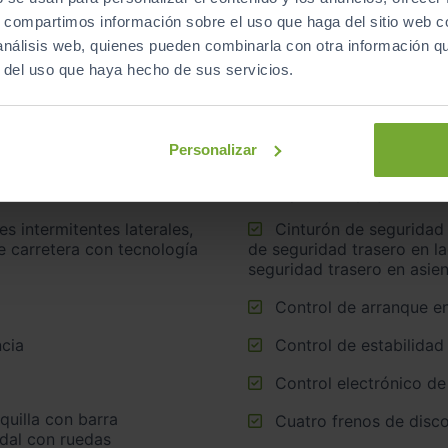
s, compartimos información sobre el uso que haga del sitio web 
 análisis web, quienes pueden combinarla con otra información q
r del uso que haya hecho de sus servicios.
Airbag lateral de corti
Airbags laterales dela
Personalizar
ado en la llanta
Cinturón de seguridad delantero en asiento conductor,
sor de lluvia
acompañante y ajustable e
Cinturón de seguridad trasero en lado conductor, cinturón
e carretera con tecnología
de seguridad trasero en l
seguridad trasero en asie
Control de arranque e
cia
Control de estabilidad
Control electrónico de
Cuatro frenos de disco
idal con ruedas