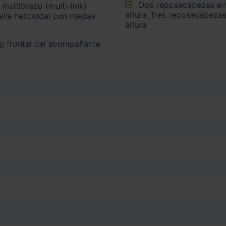
Dos reposacabezas en asientos delanteros ajustables en
multibrazo (multi-link)
altura, tres reposacabezas
lle helicoidal con ruedas
altura