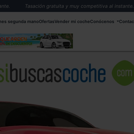
.
Tasación gratuita y muy competitiva al instante.
Entrega en 72 horas en cualquier punto de España.
hes segunda mano
Ofertas
Vender mi coche
Conócenos
Contac
Más de 1.000 coches en stock.
Más de 5.000 conductores satisfechos.
Buscamos el coche que tu quieras.
Nos ocupamos de todos los trámites.
Recogemos tu coche en cualquier parte de España.
Compramos tu coche. Pago inmediato.
Tasación gratuita y muy competitiva al instante.