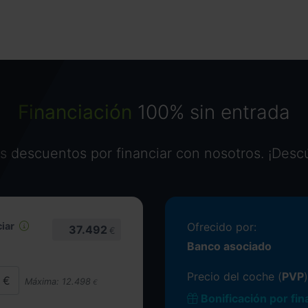
Financiación
100% sin entrada
 descuentos por financiar con nosotros. ¡Desc
iar
Ofrecido por:
37.492
€
Banco asociado
Precio del coche (
PVP
)
Máxima:
12.498
€
Bonificación por fin