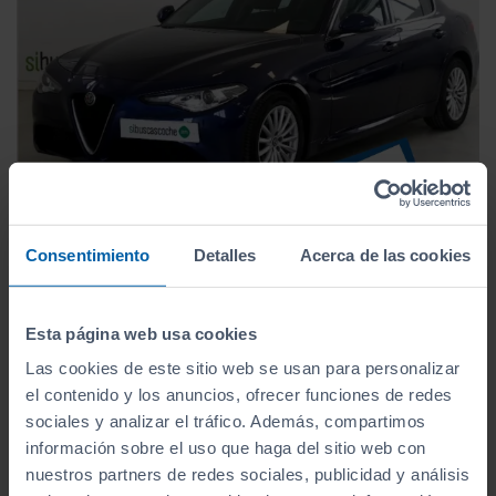
Coches Alfa Romeo de segunda mano
Consentimiento
Detalles
Acerca de las cookies
Selección de vehículos
Alfa Romeo
de ocasión
en venta
Esta página web usa cookies
Algunos de los coches Alfa Romeo baratos de
Las cookies de este sitio web se usan para personalizar
segunda mano que actualmente podemos encontrar
el contenido y los anuncios, ofrecer funciones de redes
en el mercado de ocasión son los siguientes:
sociales y analizar el tráfico. Además, compartimos
información sobre el uso que haga del sitio web con
Alfa Romeo Stelvio
nuestros partners de redes sociales, publicidad y análisis