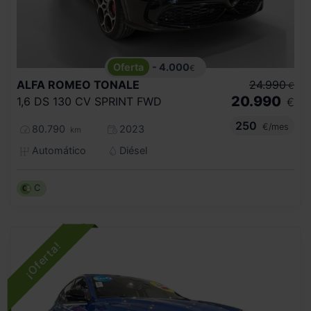
- 4.000
€
ALFA ROMEO
TONALE
24.990
€
20.990
1,6 DS 130 CV SPRINT FWD
€
250
€/mes
80.790
2023
km
Automático
Diésel
C