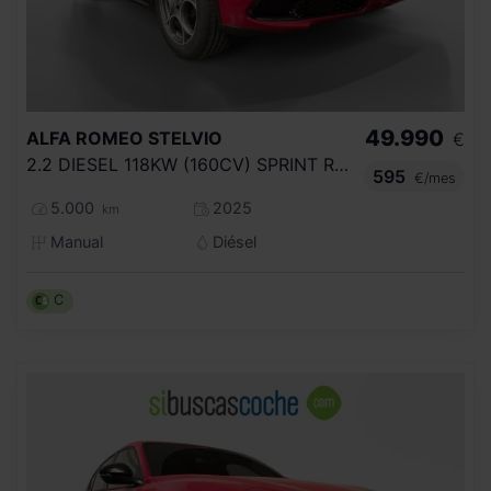
49.990
ALFA ROMEO
STELVIO
€
2.2 DIESEL 118KW (160CV) SPRINT RWD
595
€/mes
5.000
2025
km
Manual
Diésel
C