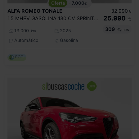
- 7.000
€
ALFA ROMEO
TONALE
32.990
€
25.990
1.5 MHEV GASOLINA 130 CV SPRINT FWD
€
309
€/mes
13.000
2025
km
Automático
Gasolina
ECO