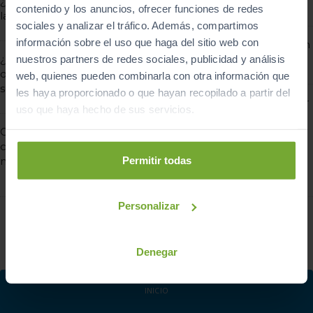
¿Sabes cómo encontrar
las más peligrosas
contenido y los anuncios, ofrecer funciones de redes
la gasolinera más barata?
sociales y analizar el tráfico. Además, compartimos
información sobre el uso que haga del sitio web con
Claves para una conducción
¿Para qué sirve el AdBlue
segura
nuestros partners de redes sociales, publicidad y análisis
que utiliza mi coche de
web, quienes pueden combinarla con otra información que
segunda mano?
les haya proporcionado o que hayan recopilado a partir del
Todo lo que necesitas saber
uso que haya hecho de sus servicios.
sobre el volante bimasa
Cómo ahorrar
combustible con mi
Permitir todas
nuevo coche de ocasión
Personalizar
1
2

Denegar
INICIO