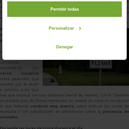
Esta es una forma de
facilitar la visibilidad
a los vehículos que
viajan detrás de ti y las posibles maniobras de adelantamiento.
Permitir todas
También implica una
mayor seguridad
para los conductores que
circulan por el carril contrario.
Personalizar
Presta atención a
ciclistas, peatones
y animales
Denegar
Los conductores
comparten las
carreteras
secundarias con
otros usuarios
como peatones que
circulan por el arcén
o ciclistas, a los que
hay que rebasar con una distancia lateral de, mínimo, 1,50 m. También
es posible que, de forma imprevista, un animal se cruce en la vía, por
lo que deberás
conducir muy atento
, sobre todo en las zonas de
montaña o con señalización de advertencia sobre la
presencia de
animales
.
Enciende las luces de cruce durante el día