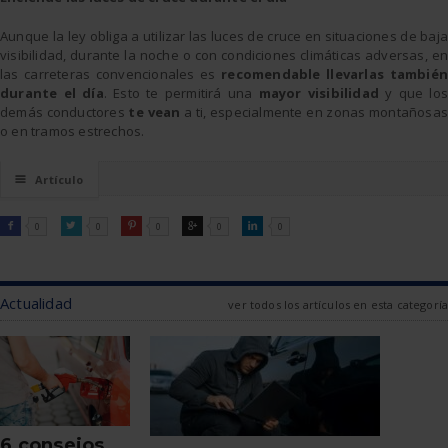
Aunque la ley obliga a utilizar las luces de cruce en situaciones de baja
visibilidad, durante la noche o con condiciones climáticas adversas, en
las carreteras convencionales es
recomendable llevarlas tambié
durante el día
. Esto te permitirá una
mayor visibilidad
y que los
demás conductores
te vean
a ti, especialmente en zonas montañosas
o en tramos estrechos.
☰
Artículo
FACEBOOK
TWITTER
PINTEREST
GOOGLE
LINKEDIN

0

0

0

0

0
Actualidad
ver todos los artículos en esta categoría
6 consejos