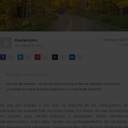
15 enero 2021
Redacción
13:56
ver más artículos
FACEBOOK
TWITTER
PINTEREST
GOOGLE
LINKEDIN

0

0

0

0

0
Artículos relacionados
Coches de ocasión, revisa los neumáticos antes de realizar la compra
¿Cuándo es mejor echarle gasolina a tu coche de ocasión?
Ya sea por trabajo o por ocio, la mayoría de los conductores de
vehículos de ocasión han recorrido todas las clases de vías existentes
en nuestro país. Desde autovías y autopistas, hasta carreteras
convencionales, todas ellas tienen sus particularidades. No obstante,
las denominadas carreteras convencionales son las más peligrosas en