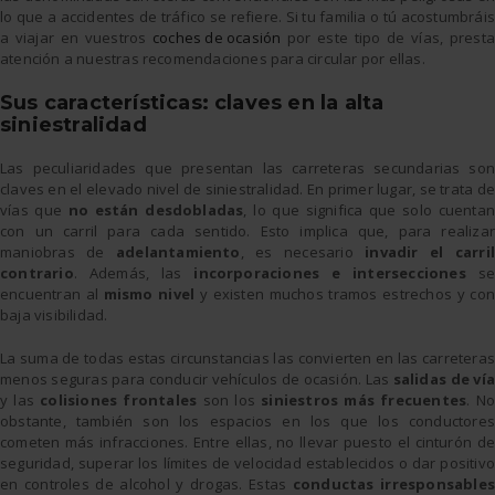
lo que a accidentes de tráfico se refiere. Si tu familia o tú acostumbráis
a viajar en vuestros
coches de ocasión
por este tipo de vías, presta
atención a nuestras recomendaciones para circular por ellas.
Sus características: claves en la alta
siniestralidad
Las peculiaridades que presentan las carreteras secundarias son
claves en el elevado nivel de siniestralidad. En primer lugar, se trata de
vías que
no están desdobladas
, lo que significa que solo cuentan
con un carril para cada sentido. Esto implica que, para realizar
maniobras de
adelantamiento
, es necesario
invadir el carril
contrario
. Además, las
incorporaciones e intersecciones
se
encuentran al
mismo nivel
y existen muchos tramos estrechos y con
baja visibilidad.
La suma de todas estas circunstancias las convierten en las carreteras
menos seguras para conducir vehículos de ocasión. Las
salidas de vía
y las
colisiones frontales
son los
siniestros más frecuentes
. N
obstante, también son los espacios en los que los conductores
cometen más infracciones. Entre ellas, no llevar puesto el cinturón de
seguridad, superar los límites de velocidad establecidos o dar positivo
en controles de alcohol y drogas. Estas
conductas irresponsables