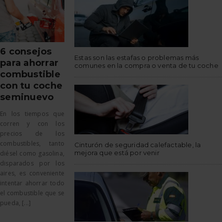
6 consejos
Estas son las estafas o problemas más
para ahorrar
comunes en la compra o venta de tu coche
combustible
con tu coche
seminuevo
En los tiempos que
corren y con los
precios de los
combustibles, tanto
Cinturón de seguridad calefactable, la
mejora que está por venir
diésel como gasolina,
disparados por los
aires, es conveniente
intentar ahorrar todo
el combustible que se
pueda, [...]