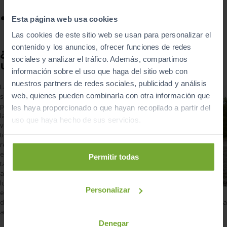
pasar la noche.
Aparcar
. Como sucede con
vehículos de ocasión
o nuevos,
Esta página web usa cookies
aparcar es estacionar en un lugar habilitado para ello.
Las cookies de este sitio web se usan para personalizar el
contenido y los anuncios, ofrecer funciones de redes
¿Dónde está permitido estacionar
sociales y analizar el tráfico. Además, compartimos
una autocaravana?
información sobre el uso que haga del sitio web con
nuestros partners de redes sociales, publicidad y análisis
Las autocaravanas
web, quienes pueden combinarla con otra información que
son consideradas
por la normativa de
les haya proporcionado o que hayan recopilado a partir del
la DGT como un
uso que haya hecho de sus servicios.
vehículo más. No
tienen unas
restricciones
específicas. Por lo
Permitir todas
tanto, vas a poder
aparcar en cualquier
lugar habilitado para
Personalizar
el estacionamiento
de vehículos, siempre que las dimensiones lo permitan. La
autocaravana no podrá quedar fuera de las líneas del aparcamiento.
Denegar