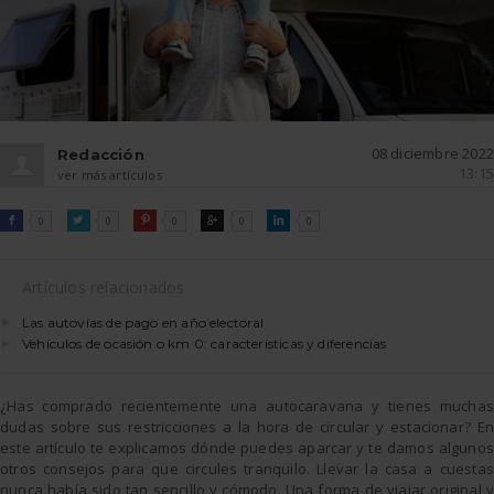
08 diciembre 2022
Redacción
13:15
ver más artículos
FACEBOOK
TWITTER
PINTEREST
GOOGLE
LINKEDIN

0

0

0

0

0
Artículos relacionados
Las autovías de pago en año electoral
Vehículos de ocasión o km 0: características y diferencias
¿Has comprado recientemente una autocaravana y tienes muchas
dudas sobre sus restricciones a la hora de circular y estacionar? En
este artículo te explicamos dónde puedes aparcar y te damos algunos
otros consejos para que circules tranquilo. Llevar la casa a cuestas
nunca había sido tan sencillo y cómodo. Una forma de viajar original y