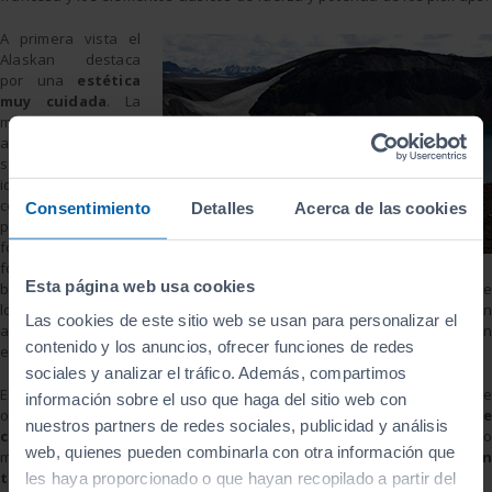
A primera vista el
Alaskan destaca
por una
estética
muy cuidada
. La
modernidad y el
aspecto robusto
son sus señas de
identidad. El nuevo
coche de Renault
Consentimiento
Detalles
Acerca de las cookies
presenta unos
focos delanteros en
forma de
Esta página web usa cookies
boomerang que encajan a la perfección con la estética innovadora de
los faros traseros y la parte superior del vehículo. Como ya nos tienen
Las cookies de este sitio web se usan para personalizar el
acostumbrados desde la marca gala, el logo se transforma en un
contenido y los anuncios, ofrecer funciones de redes
elemento fundamental en el frontal del vehículo.
sociales y analizar el tráfico. Además, compartimos
El marcado paso de rueda del Alaskan y unas
llantas de 21”
le
información sobre el uso que haga del sitio web con
ofrecen un aspecto agresivo, que se remarca con un
tubo de escape
nuestros partners de redes sociales, publicidad y análisis
central en aluminio
. El motor escogido por Renault para su nuevo
web, quienes pueden combinarla con otra información que
modelo es el que ya han montado en el Master. Un motor
diésel Twin
turbo de cuatro cilindros
.
les haya proporcionado o que hayan recopilado a partir del