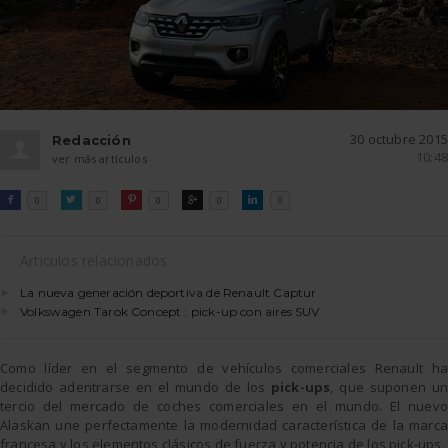
30 octubre 2015
Redacción
10:48
ver más artículos
FACEBOOK
TWITTER
PINTEREST
GOOGLE
LINKEDIN

0

0

0

0

0
Artículos relacionados
La nueva generación deportiva de Renault Captur
Volkswagen Tarok Concept : pick-up con aires SUV
Como líder en el segmento de vehículos comerciales Renault ha
decidido adentrarse en el mundo de los
pick-ups
, que suponen un
tercio del mercado de coches comerciales en el mundo. El nuevo
Alaskan une perfectamente la modernidad característica de la marca
francesa y los elementos clásicos de fuerza y potencia de los pick-ups.