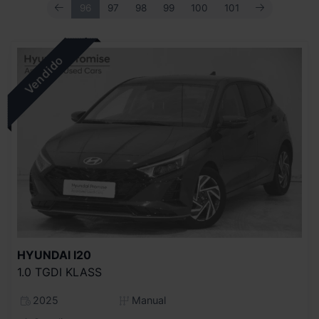
ANTERIOR
SIGUIENTE
96
97
98
99
100
101
HYUNDAI
I20
1.0 TGDI KLASS
2025
Manual