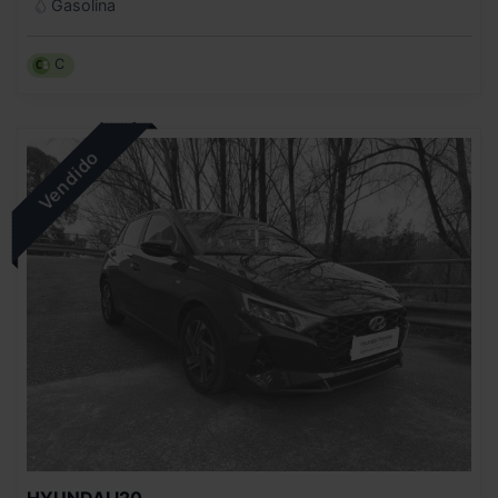
Gasolina
C
HYUNDAI
I20