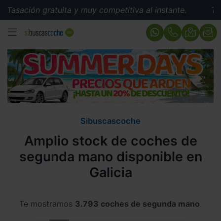
ón gratuita y muy competitiva al instante.
Tasación gr
MENÚ
Sibuscascoche
Amplio stock de coches de
segunda mano disponible en
Galicia
Te mostramos
3.793 coches de segunda mano
.