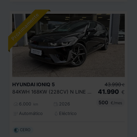
HYUNDAI
IONIQ 5
43.990
€
41.990
84KWH 168KW (228CV) N LINE RWD
€
500
€/mes
6.000
2026
km
Automático
Eléctrico
CERO