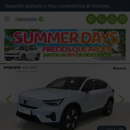
ión gratuita y muy competitiva al instante.
Tasación 
MENÚ
1
20
Foto
/