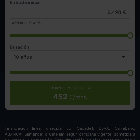
Entrada inicial
Máxima:
9.498
€
Duración
Quiero esta cuota
452
€/mes
Financiación lineal ofrecida por Sabadell, BBVA, CaixaBank,
ABANCA, Santander o Cetelem según campaña vigente, sometida a