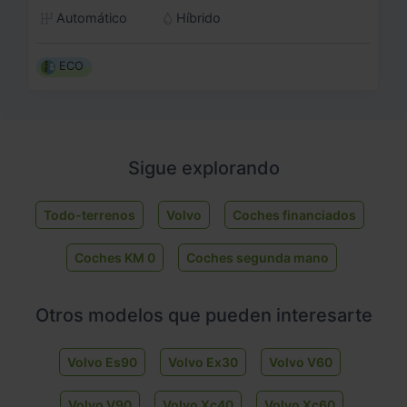
Automático
Híbrido
ECO
Sigue explorando
Todo-terrenos
Volvo
Coches financiados
Coches KM 0
Coches segunda mano
Otros modelos que pueden interesarte
Volvo Es90
Volvo Ex30
Volvo V60
Volvo V90
Volvo Xc40
Volvo Xc60