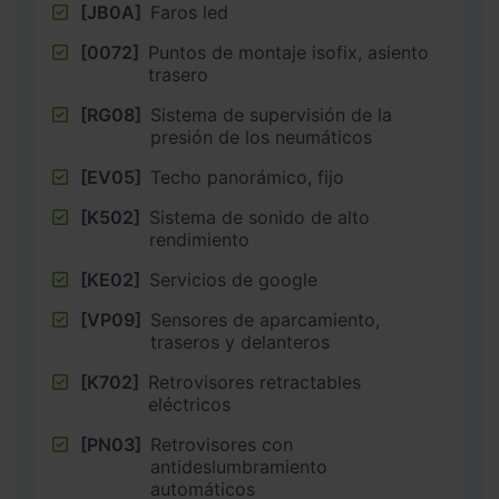
[JB0A]
Faros led
[0072]
Puntos de montaje isofix, asiento
trasero
[RG08]
Sistema de supervisión de la
presión de los neumáticos
[EV05]
Techo panorámico, fijo
[K502]
Sistema de sonido de alto
rendimiento
[KE02]
Servicios de google
[VP09]
Sensores de aparcamiento,
traseros y delanteros
[K702]
Retrovisores retractables
eléctricos
[PN03]
Retrovisores con
antideslumbramiento
automáticos