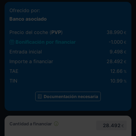
Ofrecido por:
Banco asociado
Precio del coche (
PVP
)
38.990
€
Bonificación por financiar
-
1.000
€
Entrada inicial
9.498
€
Importe a financiar
28.492
€
TAE
12.66
%
TIN
10.99
%
Documentación necesaria
Cantidad a financiar
28.492
€