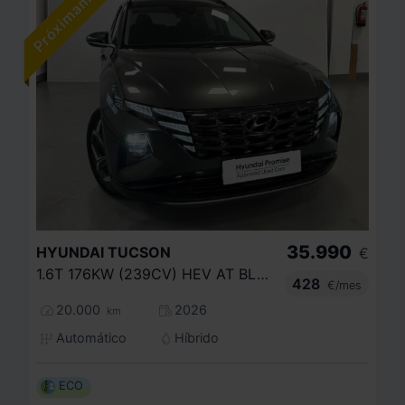
35.990
HYUNDAI
TUCSON
€
1.6T 176KW (239CV) HEV AT BLACK LINE
428
€/mes
20.000
2026
km
Automático
Híbrido
ECO