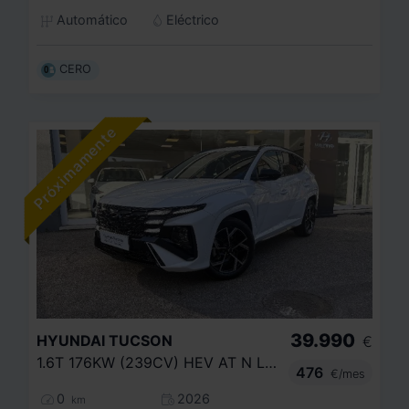
Automático
Eléctrico
CERO
39.990
HYUNDAI
TUCSON
€
1.6T 176KW (239CV) HEV AT N LINE
476
€/mes
0
2026
km