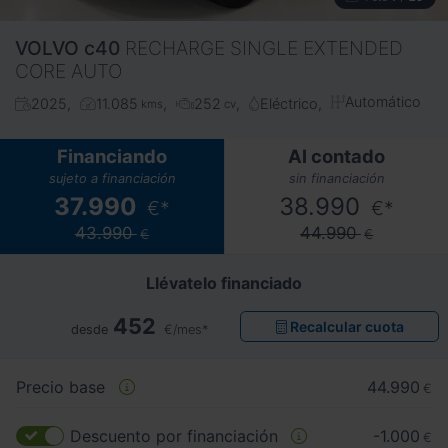
VOLVO
c40
RECHARGE SINGLE EXTENDED
CORE AUTO
Automático
2025
11.085
252
Eléctrico
kms
cv
Financiando
Al contado
sujeto a financiación
sin financiación
37.990
38.990
€*
€*
43.990
44.990
€
€
Llévatelo financiado
452
Recalcular cuota
desde
€/mes*
Precio base
44.990
€
Descuento por financiación
-1.000
€