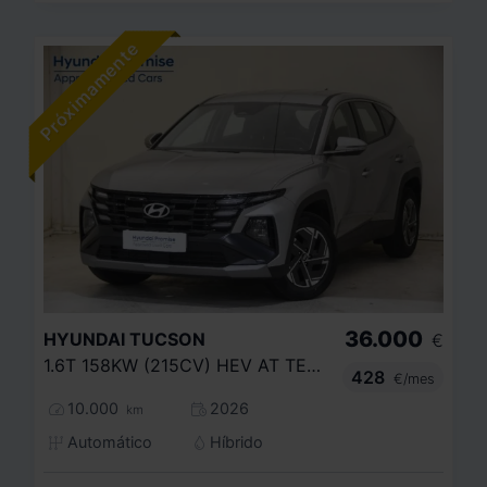
36.000
HYUNDAI
TUCSON
€
1.6T 158KW (215CV) HEV AT TECNO SKY
428
€/mes
10.000
2026
km
Automático
Híbrido