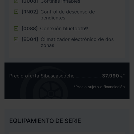
[0008]
Cortinas inflables
[RN02]
Control de descenso de
pendientes
[0088]
Conexión bluetooth®
[ED04]
Climatizador electrónico de dos
zonas
Precio oferta Sibuscascoche
37.990
€
*Precio sujeto a financiación
EQUIPAMIENTO DE SERIE