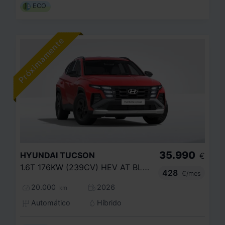
ECO
35.990
HYUNDAI
TUCSON
€
1.6T 176KW (239CV) HEV AT BLACK LINE
428
€/mes
20.000
2026
km
Automático
Híbrido