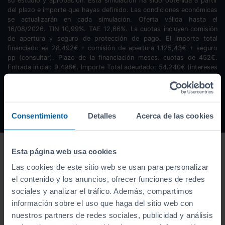
su estudio y aprobación. Esta simulación ha sido obtenida a partir
del plazo e importe que hayas definido. Las condiciones económicas
se actualizarán en cada simulación. Oferta válida hasta el
16/08/2026. TIN
10,99
%. TAE
12,66
%. La cuotas incluyen comisión
de apertura y seguro de protección de pago. El importe total
financiado es
28.492
€ + comisión de apertura
1.125,43
€ + seguro
pp (consultar). Plazo de la financiación
meses.
cuotas de
452
€.
Entrada inicial:
9.498
€. Importe Total adeudado:
54.240
€ (intereses
24.622,57
€). Los cálculos facilitados en cada simulación tienen una
finalidad informativa y no sustituye a las condiciones finales del
contrato de financiación si este fuera concedido.
Consentimiento
Detalles
Acerca de las cookies
Esta página web usa cookies
Las cookies de este sitio web se usan para personalizar
el contenido y los anuncios, ofrecer funciones de redes
sociales y analizar el tráfico. Además, compartimos
información sobre el uso que haga del sitio web con
nuestros partners de redes sociales, publicidad y análisis