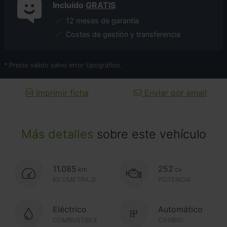
Incluído
GRATIS
12 meses de garantía
Costes de gestión y transferencia
* Precio válido salvo error tipográfico.
Imprimir ficha
Enviar por email
Más detalles
sobre este vehículo
11.085
252
km
cv
KILOMETRAJE
POTENCIA
Eléctrico
Automático
COMBUSTIBLE
CAMBIO