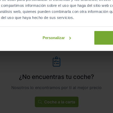
s, compartimos información sobre el uso que haga del sitio web 
Manual
Gasolina
 análisis web, quienes pueden combinarla con otra información q
r del uso que haya hecho de sus servicios.
ECO
Personalizar
¿No encuentras tu coche?
Nosotros lo encontramos por ti al mejor precio
Coche a la carta