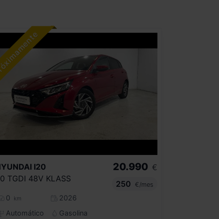
20.990
HYUNDAI
I20
€
.0 TGDI 48V KLASS
250
€/mes
0
2026
km
Automático
Gasolina