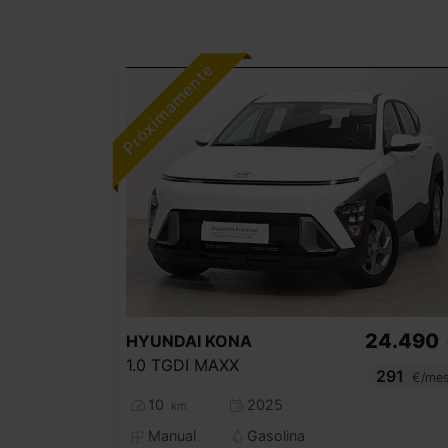
24.490
HYUNDAI
KONA
1.0 TGDI MAXX
291
€/me
10
2025
km
Manual
Gasolina