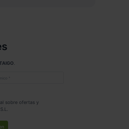
es
TAIGO
.
al sobre ofertas y
S.L.
en