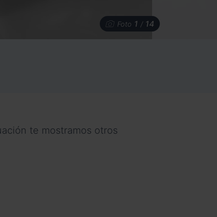
1
14
Foto
/
nuación te mostramos otros