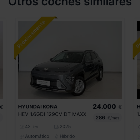
Otros coches similares
24.000
HYUNDAI
KONA
€
€
HEV 1.6GDI 129CV DT MAXX
1
286
s
€/mes
42
2025
km
Automático
Híbrido