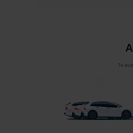
A
Te avi