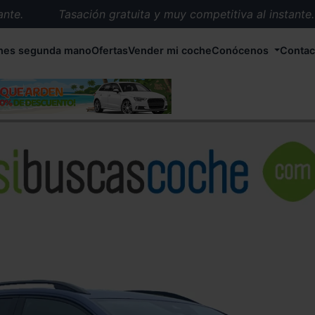
.
Tasación gratuita y muy competitiva al instante.
Entrega en 72 horas en cualquier punto de España.
hes segunda mano
Ofertas
Vender mi coche
Conócenos
Contac
Más de 1.000 coches en stock.
Más de 5.000 conductores satisfechos.
Buscamos el coche que tu quieras.
Nos ocupamos de todos los trámites.
Recogemos tu coche en cualquier parte de España.
Compramos tu coche. Pago inmediato.
Tasación gratuita y muy competitiva al instante.