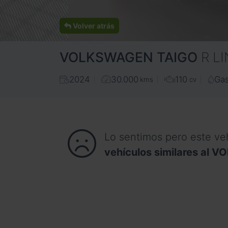
Volver atrás
VOLKSWAGEN
TAIGO
R LI
2024
30.000
110
Gas
kms
cv
Lo sentimos pero este ve
vehículos similares al