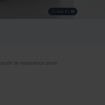
1
16
Foto
/
nuación te mostramos otros