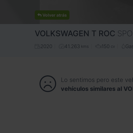
Volver atrás
VOLKSWAGEN
T ROC
SPO
2020
41.263
150
Gas
kms
cv
Lo sentimos pero este ve
vehículos similares al