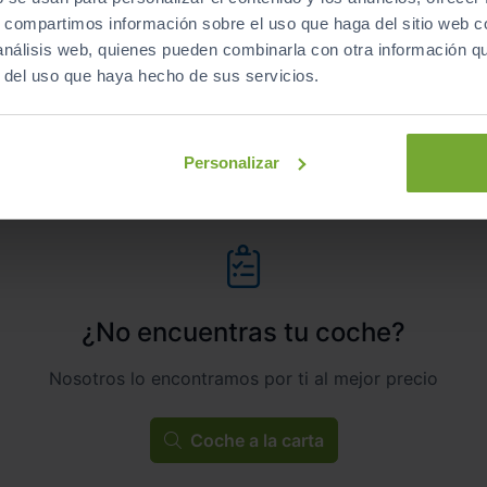
s, compartimos información sobre el uso que haga del sitio web 
Manual
Gasolina
 análisis web, quienes pueden combinarla con otra información q
r del uso que haya hecho de sus servicios.
C
Personalizar
¿No encuentras tu coche?
Nosotros lo encontramos por ti al mejor precio
Coche a la carta