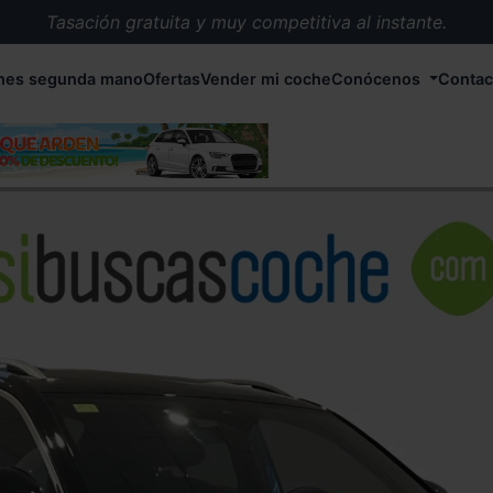
Tasación gratuita y muy competitiva al instante.
Entrega en 72 horas en cualquier punto de España.
hes segunda mano
Ofertas
Vender mi coche
Conócenos
Contac
Más de 1.000 coches en stock.
Más de 5.000 conductores satisfechos.
Buscamos el coche que tu quieras.
Nos ocupamos de todos los trámites.
Recogemos tu coche en cualquier parte de España.
Compramos tu coche. Pago inmediato.
Tasación gratuita y muy competitiva al instante.