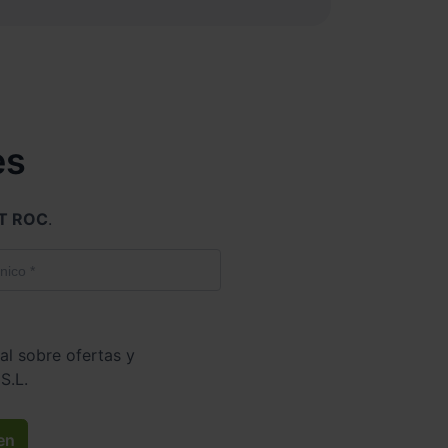
es
T ROC
.
al sobre ofertas y
S.L.
en