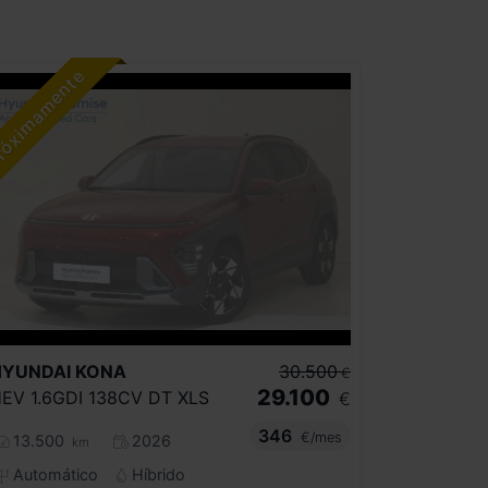
HYUNDAI
KONA
30.500
€
29.100
EV 1.6GDI 138CV DT XLS
€
346
€/mes
13.500
2026
km
Automático
Híbrido