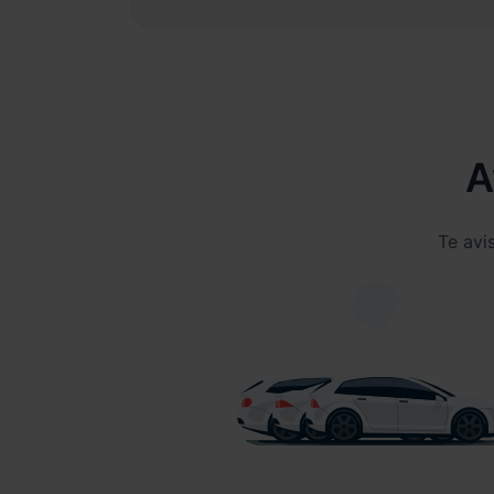
A
Te avi