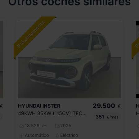
Otros coches similares
29.500
HYUNDAI
INSTER
€
€
49KWH 85KW (115CV) TECNO
H
351
s
€/mes
18.526
2025
km
Automático
Eléctrico