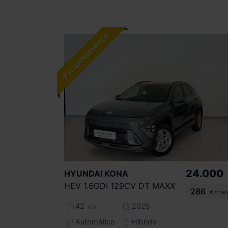
24.000
HYUNDAI
KONA
HEV 1.6GDI 129CV DT MAXX
286
€/me
42
2025
km
Automático
Híbrido