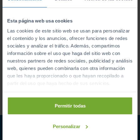
Apúntate y caza las ofertas
Esta página web usa cookies
Apúntate a nuestro boletín y serás el primero en
Las cookies de este sitio web se usan para personalizar
recibir las nuevas entradas y ofertas.
el contenido y los anuncios, ofrecer funciones de redes
Correo electrónico
sociales y analizar el tráfico. Además, compartimos
información sobre el uso que haga del sitio web con
nuestros partners de redes sociales, publicidad y análisis
Suscríbete
web, quienes pueden combinarla con otra información
que les haya proporcionado o que hayan recopilado a
partir del uso que haya hecho de sus servicios.
Acepto la
política de privacidad
.
Acepto recibir información
comercial sobre ofertas y
Permitir todas
promociones de Automóviles
PROVOS S.L.
Personalizar