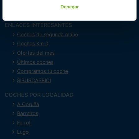
Denegar
ENLACES INTERESANTES
Coches de segunda mano
Coches Km 0
Ofertas del mes
Últimos coches
Compramos tu coche
SIBUSCASBICI
COCHES POR LOCALIDAD
A Coruña
Barreiros
Ferrol
Lugo