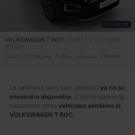
1
12
Foto
/
VOLKSWAGEN
T ROC
SPORT 1.5 TSI 110KW
(150CV)
Manual
2021
101.242
150
Gasolina
kms
cv
Lo sentimos pero este vehículo
ya no se
encuentra disponible
. A continuación te
mostramos otros
vehículos similares al
VOLKSWAGEN T ROC
.