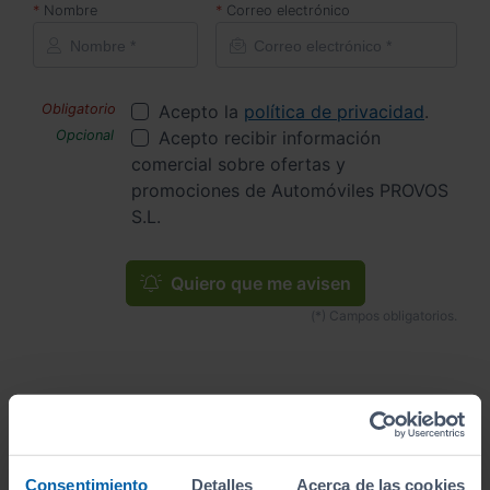
Nombre
Correo electrónico
Acepto la
política de privacidad
.
Acepto recibir información
comercial sobre ofertas y
promociones de Automóviles PROVOS
S.L.
Quiero que me avisen
Inicio
Coches de Segunda Mano
VOLKSWAGEN
VOLKSWAGEN T ROC
SPORT 1.5 TSI 110KW (150CV)
Consentimiento
Detalles
Acerca de las cookies