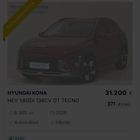
31.200
HYUNDAI
KONA
€
HEV 1.6GDI 138CV DT TECNO
371
€/mes
8.565
2026
km
Automático
Híbrido
ECO