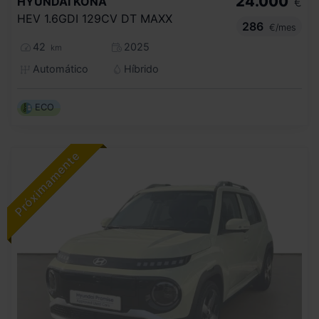
24.000
HYUNDAI
KONA
€
HEV 1.6GDI 129CV DT MAXX
286
€/mes
42
2025
km
Automático
Híbrido
ECO