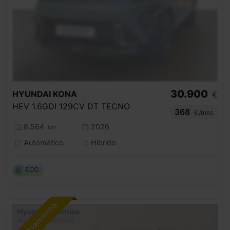
30.900
HYUNDAI
KONA
€
HEV 1.6GDI 129CV DT TECNO
368
€/mes
8.564
2026
km
Automático
Híbrido
ECO