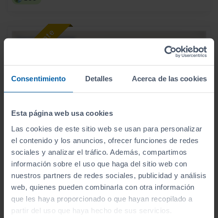
Consentimiento
Detalles
Acerca de las cookies
Esta página web usa cookies
Las cookies de este sitio web se usan para personalizar
el contenido y los anuncios, ofrecer funciones de redes
sociales y analizar el tráfico. Además, compartimos
información sobre el uso que haga del sitio web con
31.900
HYUNDAI
KONA
€
nuestros partners de redes sociales, publicidad y análisis
HEV 1.6GDI 138CV DT TECNO
web, quienes pueden combinarla con otra información
379
€/mes
que les haya proporcionado o que hayan recopilado a
8.565
2026
km
partir del uso que haya hecho de sus servicios.
Automático
Híbrido