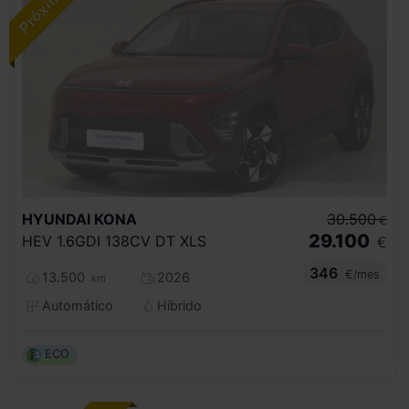
HYUNDAI
KONA
30.500
€
29.100
HEV 1.6GDI 138CV DT XLS
€
346
€/mes
13.500
2026
km
Automático
Híbrido
ECO