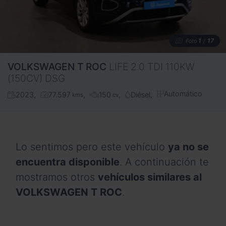
1
17
Foto
/
VOLKSWAGEN
T ROC
LIFE 2.0 TDI 110KW
(150CV) DSG
Automático
2023
77.597
150
Diésel
kms
cv
Lo sentimos pero este vehículo
ya no se
encuentra disponible
. A continuación te
mostramos otros
vehículos similares al
VOLKSWAGEN T ROC
.