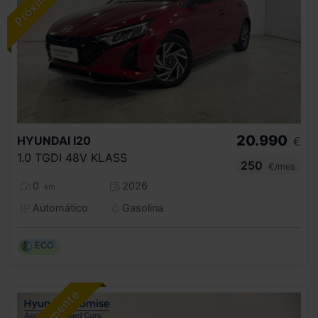
20.990
HYUNDAI
I20
€
1.0 TGDI 48V KLASS
250
€/mes
0
2026
km
Automático
Gasolina
ECO