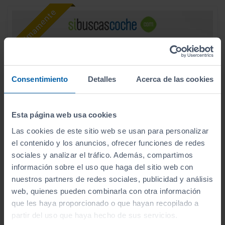
Consentimiento
Detalles
Acerca de las cookies
Esta página web usa cookies
Las cookies de este sitio web se usan para personalizar
el contenido y los anuncios, ofrecer funciones de redes
sociales y analizar el tráfico. Además, compartimos
información sobre el uso que haga del sitio web con
25.990
VOLKSWAGEN
TAIGO
€
nuestros partners de redes sociales, publicidad y análisis
R LINE 1.0 TSI 85KW (116CV)
309
web, quienes pueden combinarla con otra información
€/mes
que les haya proporcionado o que hayan recopilado a
15
2026
km
partir del uso que haya hecho de sus servicios.
Manual
Gasolina