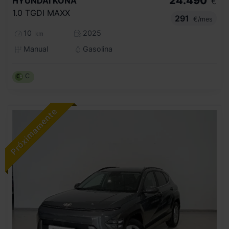
24.490
HYUNDAI
KONA
€
1.0 TGDI MAXX
291
€/mes
10
2025
km
Manual
Gasolina
C