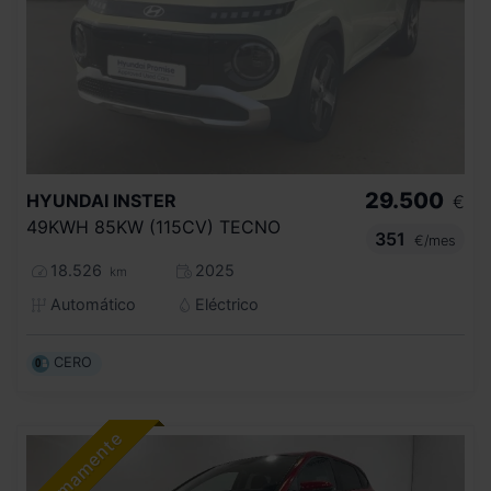
29.500
HYUNDAI
INSTER
€
49KWH 85KW (115CV) TECNO
351
€/mes
18.526
2025
km
Automático
Eléctrico
CERO