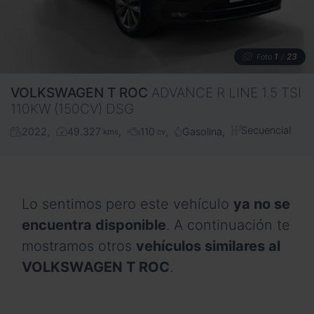
1
23
Foto
/
VOLKSWAGEN
T ROC
ADVANCE R LINE 1.5 TSI
110KW (150CV) DSG
Secuencial
2022
49.327
110
Gasolina
kms
cv
Lo sentimos pero este vehículo
ya no se
encuentra disponible
. A continuación te
mostramos otros
vehículos similares al
VOLKSWAGEN T ROC
.