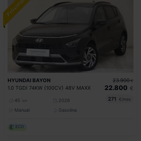
HYUNDAI
BAYON
23.900
€
22.800
1.0 TGDI 74KW (100CV) 48V MAXX
€
271
€/mes
45
2026
km
Manual
Gasolina
ECO