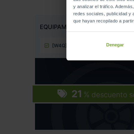
y analizar el tráfico. Ademá
redes sociales, publicidad y
que hayan recopilado a parti
EQUIPAMIENTO EXTRA
Denegar
[W4Q]
Paquete lanzamiento ”, T-Cro
21
%
descuento s