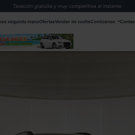
Tasación gratuita y muy competitiva al instante.
Entrega en 72 horas en cualquier punto de España.
hes segunda mano
Ofertas
Vender mi coche
Conócenos
Contac
Más de 1.000 coches en stock.
Más de 5.000 conductores satisfechos.
Buscamos el coche que tu quieras.
Nos ocupamos de todos los trámites.
Recogemos tu coche en cualquier parte de España.
Compramos tu coche. Pago inmediato.
Tasación gratuita y muy competitiva al instante.