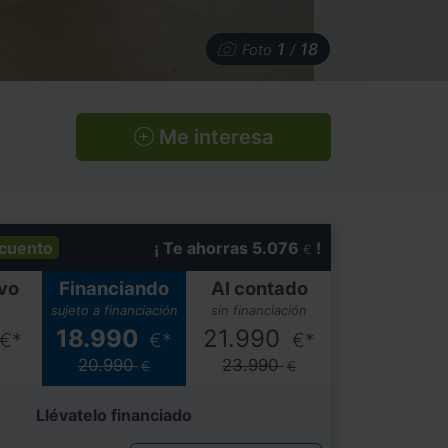
1
18
Foto
/
Me interesa
cuento
¡ Te ahorras 5.076
!
€
vo
Financiando
Al contado
sujeto a financiación
sin financiación
18.990
21.990
€*
€*
€*
20.990
23.990
€
€
Llévatelo financiado