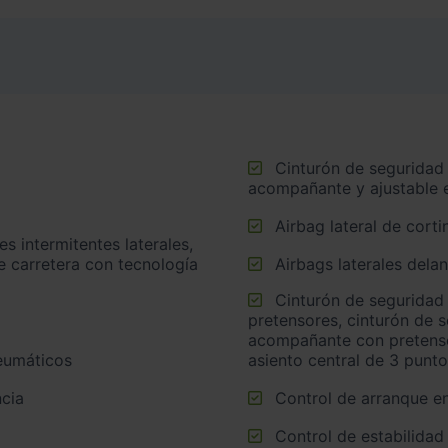
Cinturón de seguridad delantero en asiento conductor,
acompañante y ajustable e
Airbag lateral de corti
e carretera con tecnología
Airbags laterales dela
Cinturón de seguridad trasero en lado conductor con
pretensores, cinturón de 
acompañante con pretensor
neumáticos
asiento central de 3 punt
cia
Control de arranque e
Control de estabilidad