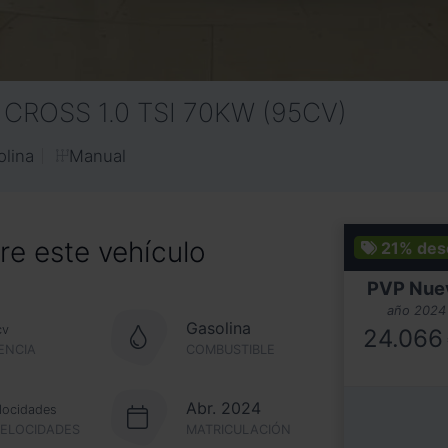
 CROSS 1.0 TSI 70KW (95CV)
Manual
olina
e este vehículo
21%
des
PVP Nue
año 2024
Gasolina
cv
24.066
ENCIA
COMBUSTIBLE
Abr. 2024
locidades
VELOCIDADES
MATRICULACIÓN