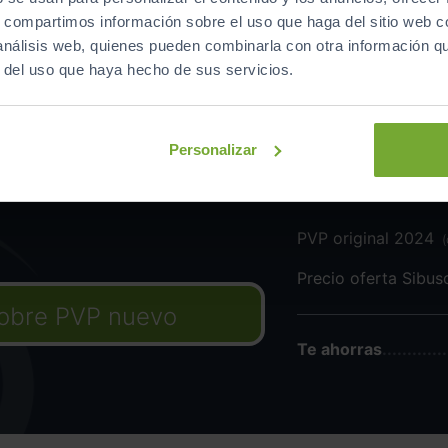
Equipamiento
de este vehículo
s, compartimos información sobre el uso que haga del sitio web 
 análisis web, quienes pueden combinarla con otra información q
r del uso que haya hecho de sus servicios.
Personalizar
ss”,
PVP original 2024
Precio oferta Sibu
obre PVP nuevo
Te ahorras