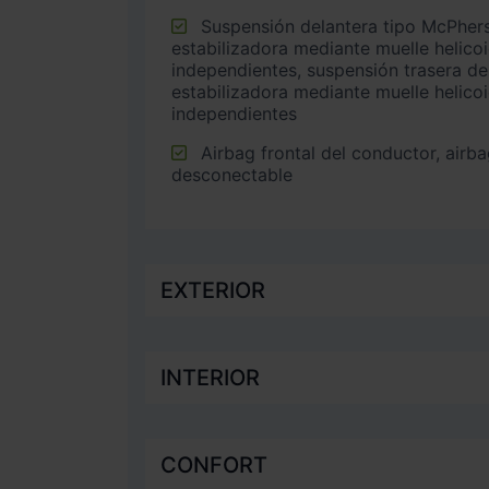
Suspensión delantera tipo McPherson o similar con barra
estabilizadora mediante muelle helico
independientes, suspensión trasera de
estabilizadora mediante muelle helico
independientes
Airbag frontal del conductor, airbag frontal del acompañante
desconectable
EXTERIOR
INTERIOR
CONFORT