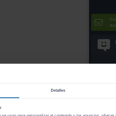
Co
Ah
* Precio válido 
Imprim
Detalles
s
b se usan para personalizar el contenido y los anuncios, ofrecer