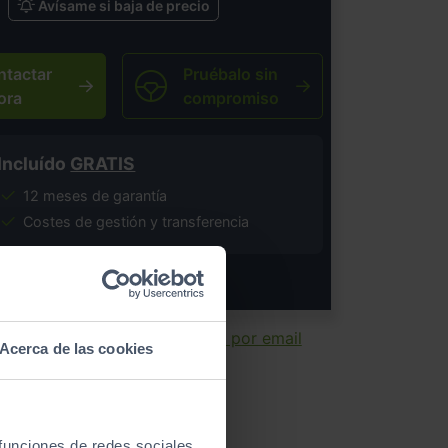
Avísame si baja de precio
ntactar
Pruébalo sin
ora
compromiso
Incluído
GRATIS
12 meses de garantía
Costes de gestión y transferencia
salvo error tipográfico.
ir ficha
Enviar por email
Acerca de las cookies
 funciones de redes sociales