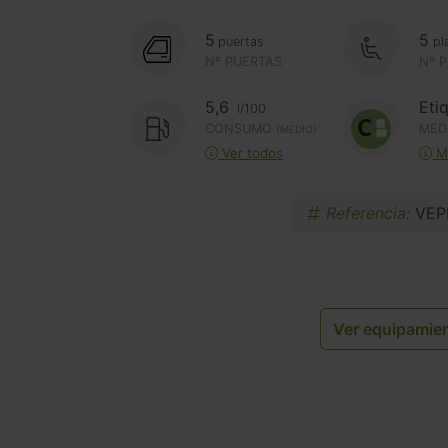
5
5
puertas
pl
Nº PUERTAS
Nº 
5,6
Eti
l/100
CONSUMO
MED
(MEDIO)
Ver todos
Má
Referencia:
VEP
Ver equipamie