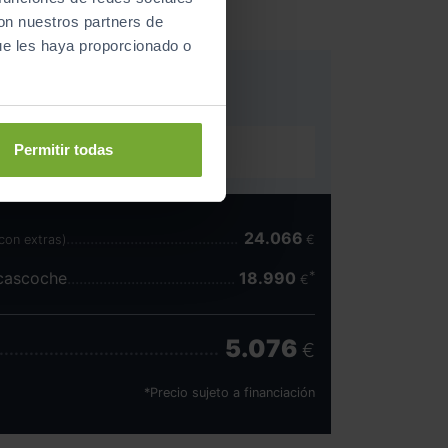
con nuestros partners de
ue les haya proporcionado o
Permitir todas
24.066
(con extras)
€
scascoche
18.990
€
5.076
€
*Precio sujeto a financiación