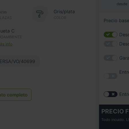
desde
Gris/plata
azas
PLAZAS
COLOR
Precio bas
queta C
Desc
IOAMBIENTE
Des
s info
Gara
ERSA/VO/40699
Entr
Entr
nto completo
PRECIO F
Todo incuido. L