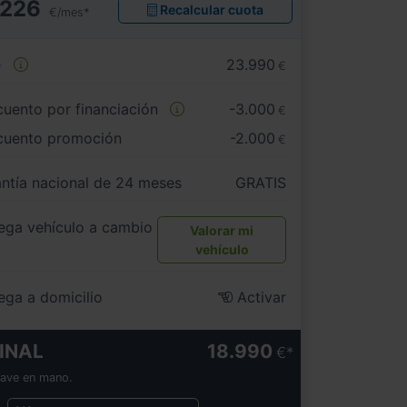
226
Recalcular cuota
€/mes*
e
23.990
€
uento por financiación
-3.000
€
cuento promoción
-2.000
€
ntía nacional de 24 meses
GRATIS
ega vehículo a cambio
Valorar mi
vehículo
ega a domicilio
Activar
INAL
18.990
€
lave en mano.