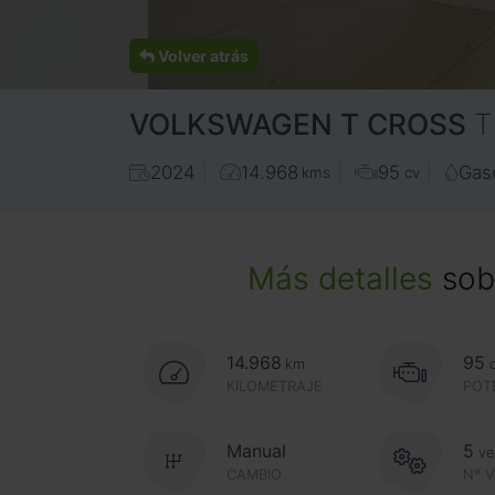
Volver atrás
VOLKSWAGEN
T CROSS
T
2024
14.968
95
Gas
kms
cv
Más detalles
sobr
14.968
95
km
KILOMETRAJE
POT
Manual
5
ve
CAMBIO
Nº 