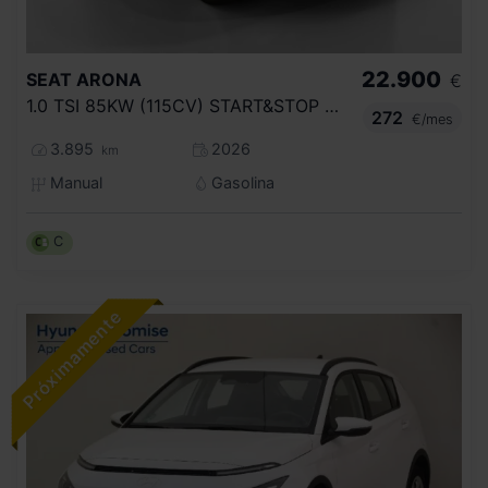
22.900
SEAT
ARONA
€
1.0 TSI 85KW (115CV) START&STOP STYLE+
272
€/mes
3.895
2026
km
Manual
Gasolina
C