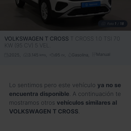
1
18
Foto
/
VOLKSWAGEN
T CROSS
T CROSS 1.0 TSI 70
KW (95 CV) 5 VEL.
Manual
2025
3.145
95
Gasolina
kms
cv
Lo sentimos pero este vehículo
ya no se
encuentra disponible
. A continuación te
mostramos otros
vehículos similares al
VOLKSWAGEN T CROSS
.