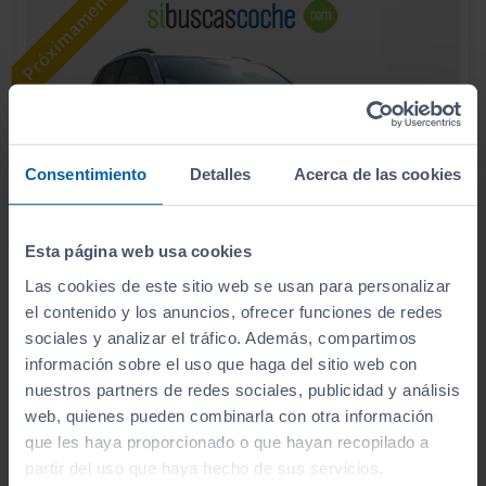
Consentimiento
Detalles
Acerca de las cookies
Esta página web usa cookies
Las cookies de este sitio web se usan para personalizar
el contenido y los anuncios, ofrecer funciones de redes
18.990
VOLKSWAGEN
T CROSS
€
sociales y analizar el tráfico. Además, compartimos
ADVANCE 1.0 TSI 81KW (110CV)
información sobre el uso que haga del sitio web con
226
€/mes
nuestros partners de redes sociales, publicidad y análisis
55.628
2022
km
web, quienes pueden combinarla con otra información
Manual
Gasolina
que les haya proporcionado o que hayan recopilado a
partir del uso que haya hecho de sus servicios.