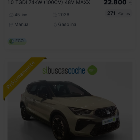
22.800
1.0 TGDI 74KW (100CV) 48V MAXX
€
271
€/mes
45
2026
km
Manual
Gasolina
ECO