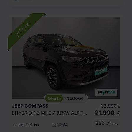
- 11.000
€
JEEP
COMPASS
32.990
€
21.990
EHYBRID 1.5 MHEV 96KW ALTITUDE DCT
€
262
€/mes
26.778
2024
km