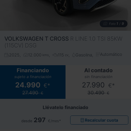
1
9
Foto
/
VOLKSWAGEN
T CROSS
R LINE 1.0 TSI 85KW
(115CV) DSG
Automático
2025
12.000
115
Gasolina
kms
cv
Financiando
Al contado
sujeto a financiación
sin financiación
24.990
27.990
€*
€*
27.490
30.490
€
€
Llévatelo financiado
297
Recalcular cuota
desde
€/mes*