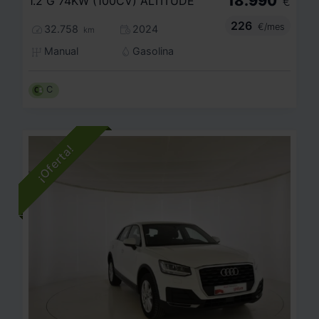
18.990
1.2 G 74KW (100CV) ALTITUDE
€
226
€/mes
32.758
2024
km
Manual
Gasolina
C