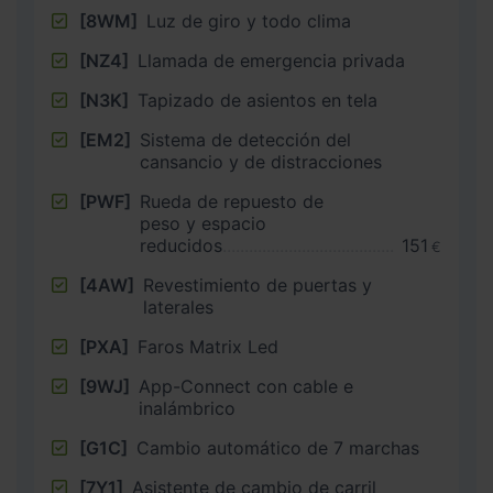
[8WM]
Luz de giro y todo clima
[NZ4]
Llamada de emergencia privada
[N3K]
Tapizado de asientos en tela
[EM2]
Sistema de detección del
cansancio y de distracciones
[PWF]
Rueda de repuesto de
peso y espacio
reducidos
151
€
[4AW]
Revestimiento de puertas y
laterales
[PXA]
Faros Matrix Led
[9WJ]
App-Connect con cable e
inalámbrico
[G1C]
Cambio automático de 7 marchas
[7Y1]
Asistente de cambio de carril