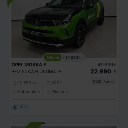
- 17.910
€
OPEL
MOKKA E
40.900
€
22.990
BEV 50KWH ULTIMATE
€
274
€/mes
10.650
2022
km
Automático
Eléctrico
CERO