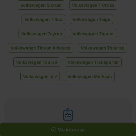
Volkswagen Sharan
Volkswagen T Cross
Volkswagen T Roc
Volkswagen Taigo
Volkswagen Tayron
Volkswagen Tiguan
Volkswagen Tiguan Allspace
Volkswagen Touareg
Volkswagen Touran
Volkswagen Transporter
Volkswagen Id.7
Volkswagen Multivan
Me interesa
¿No encuentras tu coche?