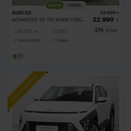
- 1.000
€
AUDI
Q2
23.990
€
22.990
ADVANCED 30 TDI 85KW (116CV) S TRONIC
€
274
€/mes
83.512
2021
km
Automático
Diésel
C