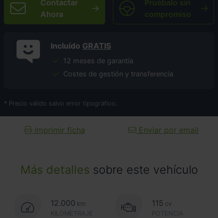
Contactar
Pruébalo sin
Ahora
compromiso
Incluído
GRATIS
12 meses de garantía
Costes de gestión y transferencia
* Precio válido salvo error tipográfico.
Imprimir ficha
Enviar por email
Más detalles
sobre este vehículo
12.000
115
km
cv
KILOMETRAJE
POTENCIA