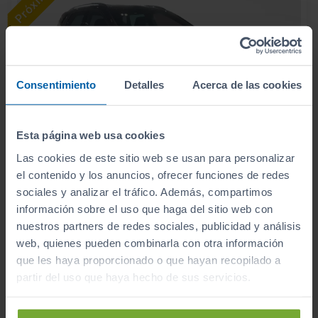
Consentimiento
Detalles
Acerca de las cookies
Esta página web usa cookies
Las cookies de este sitio web se usan para personalizar
el contenido y los anuncios, ofrecer funciones de redes
22.900
SEAT
ARONA
€
sociales y analizar el tráfico. Además, compartimos
1.0 TSI 85KW (115CV) START&STOP STYLE+
información sobre el uso que haga del sitio web con
272
€/mes
nuestros partners de redes sociales, publicidad y análisis
3.895
2026
km
web, quienes pueden combinarla con otra información
Manual
Gasolina
que les haya proporcionado o que hayan recopilado a
partir del uso que haya hecho de sus servicios.
C