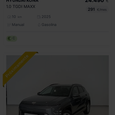
24.490
HYUNDAI
KONA
€
1.0 TGDI MAXX
291
€/mes
10
2025
km
Manual
Gasolina
C