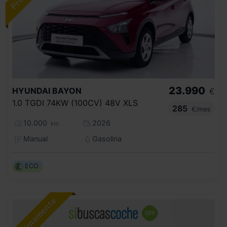
23.990
HYUNDAI
BAYON
€
1.0 TGDI 74KW (100CV) 48V XLS
285
€/mes
10.000
2026
km
Manual
Gasolina
ECO