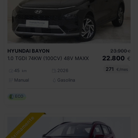
HYUNDAI
BAYON
23.900
€
22.800
1.0 TGDI 74KW (100CV) 48V MAXX
€
271
€/mes
45
2026
km
Manual
Gasolina
ECO