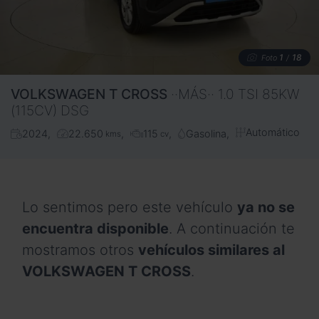
1
18
Foto
/
VOLKSWAGEN
T CROSS
··MÁS·· 1.0 TSI 85KW
(115CV) DSG
Automático
2024
22.650
115
Gasolina
kms
cv
Lo sentimos pero este vehículo
ya no se
encuentra disponible
. A continuación te
mostramos otros
vehículos similares al
VOLKSWAGEN T CROSS
.