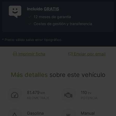
Incluído
GRATIS
12 meses de garantía
Costes de gestión y transferencia
* Precio válido salvo error tipográfico.
Imprimir ficha
Enviar por email
Más detalles
sobre este vehículo
81.479
110
km
cv
KILOMETRAJE
POTENCIA
Gasolina
Manual