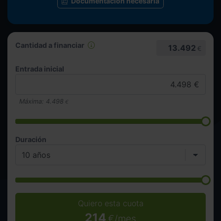
Documentación necesaria
Cantidad a financiar
13.492
€
Entrada inicial
Máxima:
4.498
€
Duración
Quiero esta cuota
214
€/mes