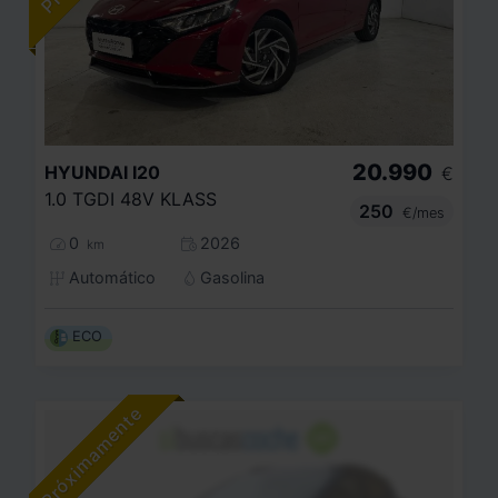
20.990
HYUNDAI
I20
€
1.0 TGDI 48V KLASS
250
€/mes
0
2026
km
Automático
Gasolina
ECO