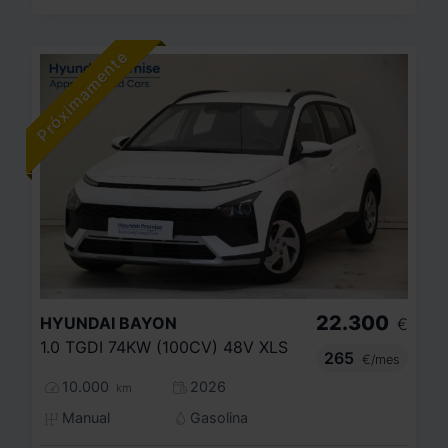
22.300
HYUNDAI
BAYON
€
1.0 TGDI 74KW (100CV) 48V XLS
265
€/mes
10.000
2026
km
Manual
Gasolina