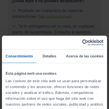
¿Estás lejos o no puedes desplazarte?
Pruébalo en cualquiera de nuestras
instalaciones (
Ver instalaciones
)
Te lo entregamos en tu casa, en cualquier
punto de la península. Consulta a nuestros
comerciales.
Consentimiento
Detalles
Acerca de las cookies
¿Por qué comprar en Sibuscascoche?
Esta página web usa cookies
Compra tu coche con confianza
Las cookies de este sitio web se usan para personalizar
el contenido y los anuncios, ofrecer funciones de redes
sociales y analizar el tráfico. Además, compartimos
información sobre el uso que haga del sitio web con
nuestros partners de redes sociales, publicidad y análisis
Vehículos revisados