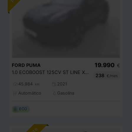
19.990
FORD
PUMA
€
1.0 ECOBOOST 125CV ST LINE X MHEV
238
€/mes
45.984
2021
km
Automático
Gasolina
ECO