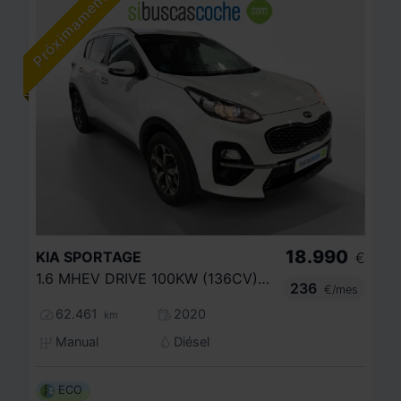
18.990
KIA
SPORTAGE
€
1.6 MHEV DRIVE 100KW (136CV) 4X2
236
€/mes
62.461
2020
km
Manual
Diésel
ECO