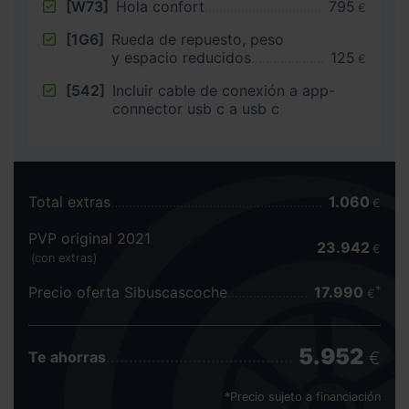
[W73]
Hola confort
795
€
[1G6]
Rueda de repuesto, peso
y espacio reducidos
125
€
[542]
Incluir cable de conexión a app-
connector usb c a usb c
Total extras
1.060
€
PVP original 2021
23.942
€
(con extras)
Precio oferta Sibuscascoche
17.990
€
5.952
€
Te ahorras
*Precio sujeto a financiación