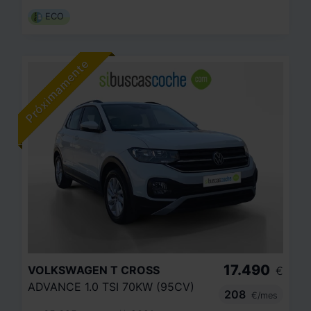
ECO
17.490
VOLKSWAGEN
T CROSS
€
ADVANCE 1.0 TSI 70KW (95CV)
208
€/mes