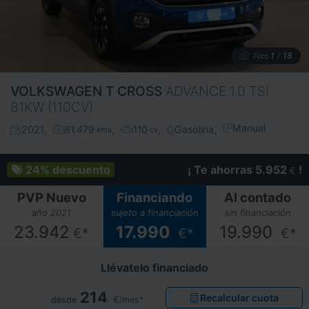
1
18
Foto
/
VOLKSWAGEN
T CROSS
ADVANCE 1.0 TSI
81KW (110CV)
Manual
2021
81.479
110
Gasolina
kms
cv
24%
descuento
¡ Te ahorras 5.952
!
€
PVP Nuevo
Financiando
Al contado
año 2021
sujeto a financiación
sin financiación
23.942
17.990
19.990
€*
€*
€*
Llévatelo financiado
214
Recalcular cuota
desde
€/mes*