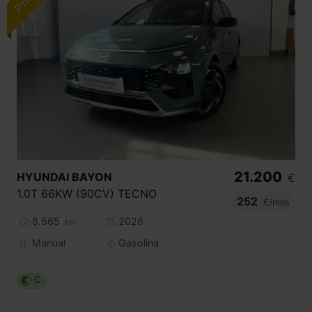
21.200
HYUNDAI
BAYON
€
1.0T 66KW (90CV) TECNO
252
€/mes
8.565
2026
km
Manual
Gasolina
C