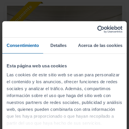
Consentimiento
Detalles
Acerca de las cookies
Esta página web usa cookies
Las cookies de este sitio web se usan para personalizar
el contenido y los anuncios, ofrecer funciones de redes
sociales y analizar el tráfico. Además, compartimos
información sobre el uso que haga del sitio web con
20.990
SEAT
ARONA
€
nuestros partners de redes sociales, publicidad y análisis
1.0 TSI 85KW (115CV) DSG XPERIENCE
250
web, quienes pueden combinarla con otra información
€/mes
que les haya proporcionado o que hayan recopilado a
12.095
2025
km
partir del uso que haya hecho de sus servicios.
Automático
Gasolina