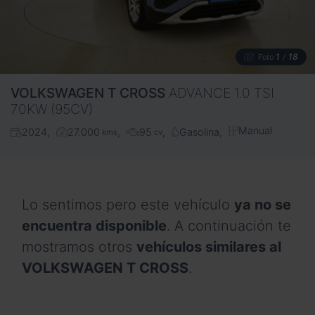
1
18
Foto
/
VOLKSWAGEN
T CROSS
ADVANCE 1.0 TSI
70KW (95CV)
Manual
2024
27.000
95
Gasolina
kms
cv
Lo sentimos pero este vehículo
ya no se
encuentra disponible
. A continuación te
mostramos otros
vehículos similares al
VOLKSWAGEN T CROSS
.