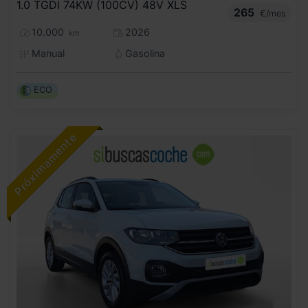
1.0 TGDI 74KW (100CV) 48V XLS
265
€/mes
10.000
2026
km
Manual
Gasolina
ECO