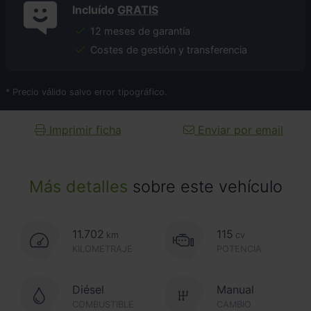
Incluído
GRATIS
12 meses de garantía
Costes de gestión y transferencia
* Precio válido salvo error tipográfico.
Imprimir ficha
Enviar por email
Más detalles
sobre este vehículo
11.702
115
km
cv
KILOMETRAJE
POTENCIA
Diésel
Manual
COMBUSTIBLE
CAMBIO