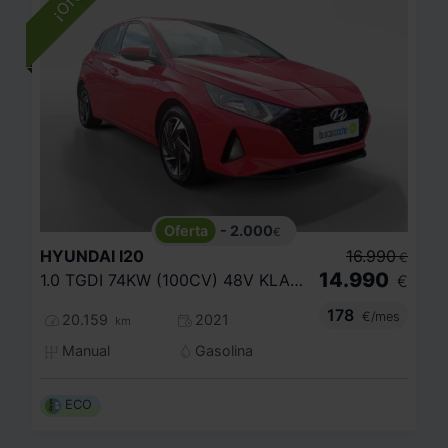
- 2.000
€
HYUNDAI
I20
16.990
€
14.990
1.0 TGDI 74KW (100CV) 48V KLASS
€
178
€/mes
20.159
2021
km
Manual
Gasolina
ECO