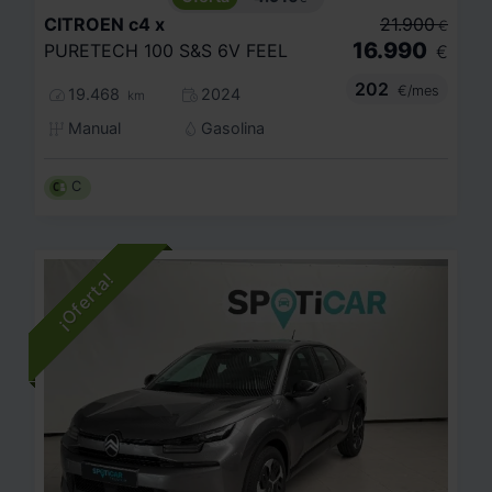
CITROEN
c4 x
21.900
€
16.990
PURETECH 100 S&S 6V FEEL
€
202
€/mes
19.468
2024
km
Manual
Gasolina
C