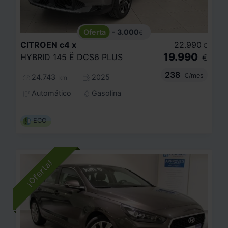
- 3.000
€
CITROEN
c4 x
22.990
€
19.990
HYBRID 145 Ë DCS6 PLUS
€
238
€/mes
24.743
2025
km
Automático
Gasolina
ECO