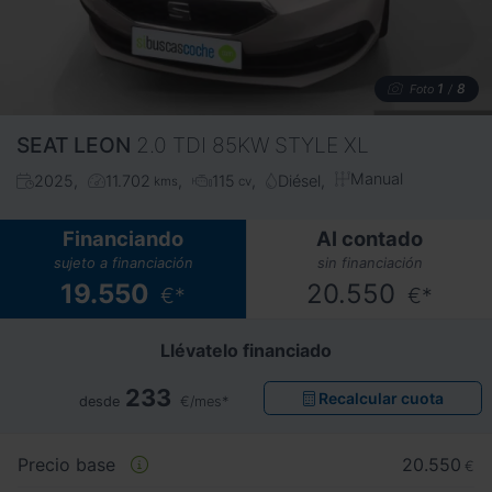
1
8
Foto
/
SEAT
LEON
2.0 TDI 85KW STYLE XL
Manual
2025
11.702
115
Diésel
kms
cv
Financiando
Al contado
sujeto a financiación
sin financiación
19.550
20.550
€*
€*
Llévatelo financiado
233
Recalcular cuota
desde
€/mes*
Precio base
20.550
€