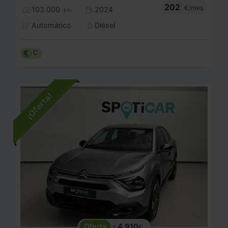
202
€/mes
103.000
2024
km
Automático
Diésel
C
- 4.910
€