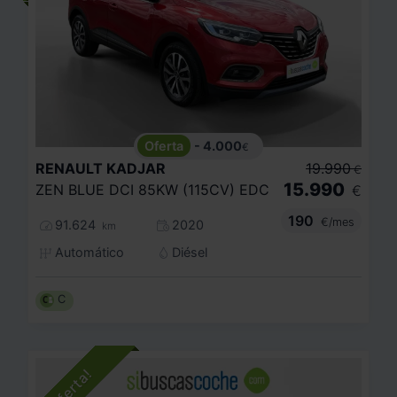
- 4.000
€
RENAULT
KADJAR
19.990
€
15.990
ZEN BLUE DCI 85KW (115CV) EDC
€
190
€/mes
91.624
2020
km
Automático
Diésel
C