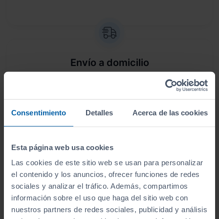
Envío a domicilio
Sin desplazamientos,
te lo llevamos a casa
. Antes
de lo que crees, lo tendrás en tus manos.
Consentimiento
Detalles
Acerca de las cookies
Esta página web usa cookies
Aceptamos tu coche como parte del
Las cookies de este sitio web se usan para personalizar
el contenido y los anuncios, ofrecer funciones de redes
pago
sociales y analizar el tráfico. Además, compartimos
Te ofrecemos las
tasaciones más competitivas
información sobre el uso que haga del sitio web con
del mercado
.
nuestros partners de redes sociales, publicidad y análisis