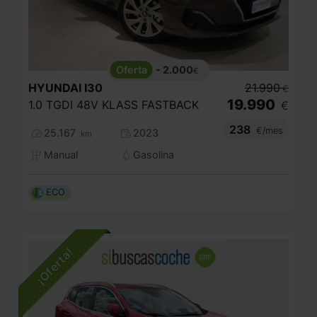
- 2.000
€
HYUNDAI
I30
21.990
€
19.990
1.0 TGDI 48V KLASS FASTBACK
€
238
€/mes
25.167
2023
km
Manual
Gasolina
ECO