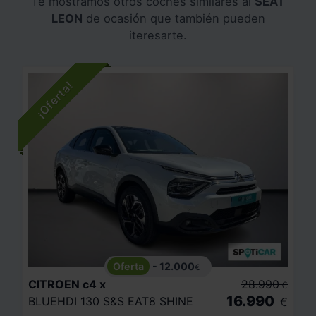
Te mostramos otros coches similares al
SEAT
LEON
de ocasión que también pueden
iteresarte.
- 12.000
€
CITROEN
c4 x
28.990
€
16.990
BLUEHDI 130 S&S EAT8 SHINE
€