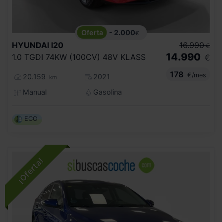
- 2.000
€
HYUNDAI
I20
16.990
€
14.990
1.0 TGDI 74KW (100CV) 48V KLASS
€
178
€/mes
20.159
2021
km
Manual
Gasolina
ECO