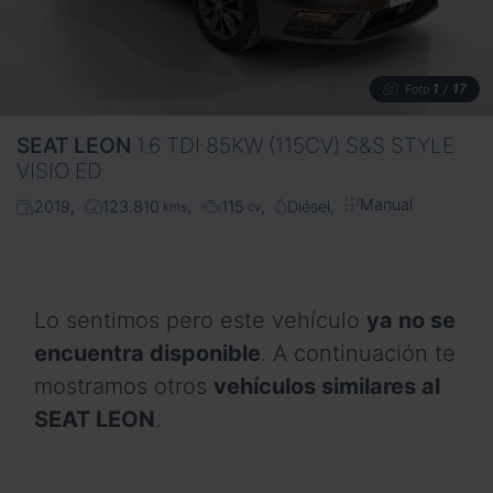
1
17
Foto
/
SEAT
LEON
1.6 TDI 85KW (115CV) S&S STYLE
VISIO ED
Manual
2019
123.810
115
Diésel
kms
cv
Lo sentimos pero este vehículo
ya no se
encuentra disponible
. A continuación te
mostramos otros
vehículos similares al
SEAT LEON
.