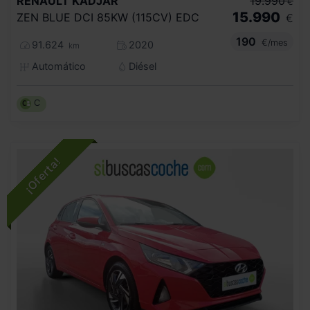
RENAULT
KADJAR
19.990
€
15.990
ZEN BLUE DCI 85KW (115CV) EDC
€
190
€/mes
91.624
2020
km
Automático
Diésel
C