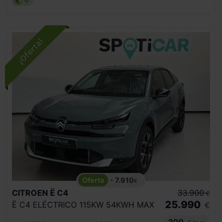
- 7.910
€
CITROEN
Ë C4
33.900
€
25.990
Ë C4 ELÉCTRICO 115KW 54KWH MAX
€