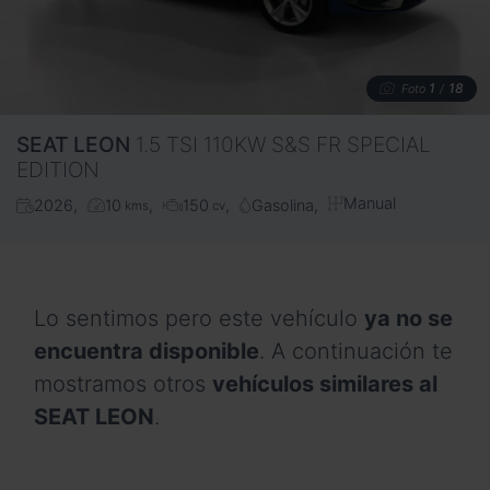
1
18
Foto
/
SEAT
LEON
1.5 TSI 110KW S&S FR SPECIAL
EDITION
Manual
2026
10
150
Gasolina
kms
cv
Lo sentimos pero este vehículo
ya no se
encuentra disponible
. A continuación te
mostramos otros
vehículos similares al
SEAT LEON
.