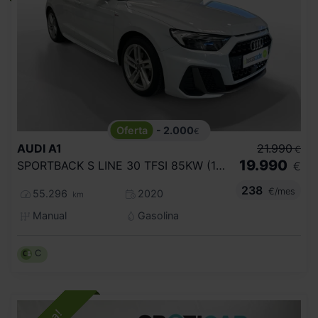
- 2.000
€
AUDI
A1
21.990
€
19.990
SPORTBACK S LINE 30 TFSI 85KW (116CV)
€
238
€/mes
55.296
2020
km
Manual
Gasolina
C