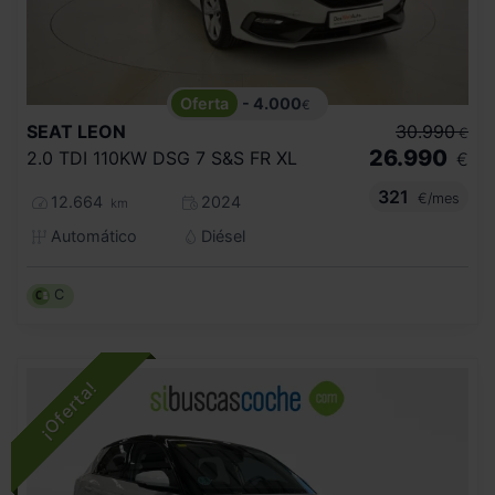
- 4.000
€
SEAT
LEON
30.990
€
26.990
2.0 TDI 110KW DSG 7 S&S FR XL
€
321
€/mes
12.664
2024
km
Automático
Diésel
C