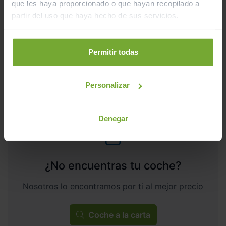
que les haya proporcionado o que hayan recopilado a
24.990
LIFE 2.0 TDI 85KW (115CV)
€
partir del uso que haya hecho de sus servicios.
297
€/mes
29.705
2023
km
Manual
Diésel
Permitir todas
C
Personalizar
Denegar
¿No encuentras tu coche?
Nosotros lo encontramos por ti al mejor precio
Coche a la carta