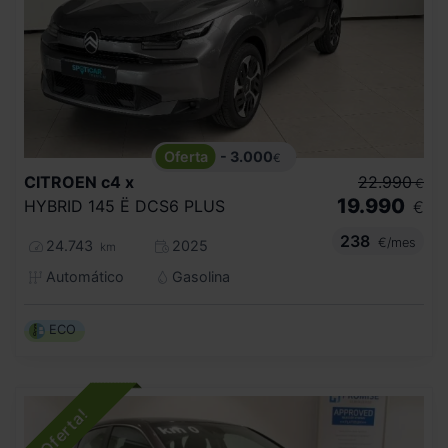
- 3.000
€
CITROEN
c4 x
22.990
€
19.990
HYBRID 145 Ë DCS6 PLUS
€
238
€/mes
24.743
2025
km
Automático
Gasolina
ECO