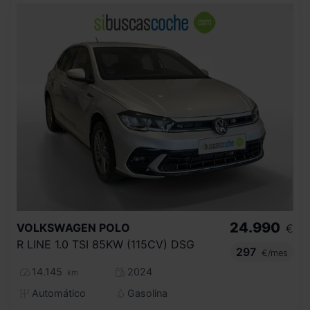
24.990
VOLKSWAGEN
POLO
€
R LINE 1.0 TSI 85KW (115CV) DSG
297
€/mes
14.145
2024
km
Automático
Gasolina