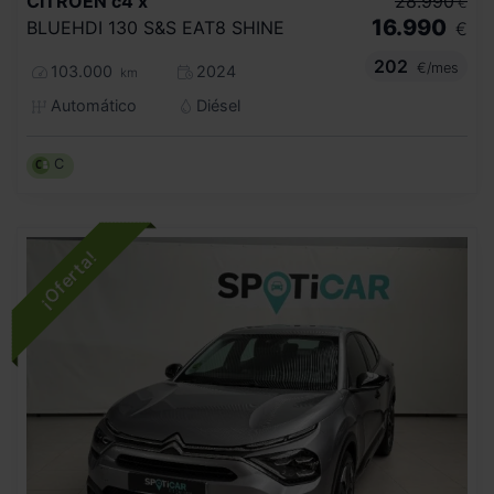
CITROEN
c4 x
28.990
€
16.990
BLUEHDI 130 S&S EAT8 SHINE
€
202
€/mes
103.000
2024
km
Automático
Diésel
C