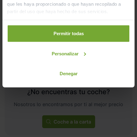
238
€/mes
que les haya proporcionado o que hayan recopilado a
9.338
2024
partir del uso que haya hecho de sus servicios.
km
Manual
Gasolina
Permitir todas
C
Personalizar
Denegar
¿No encuentras tu coche?
Nosotros lo encontramos por ti al mejor precio
Coche a la carta