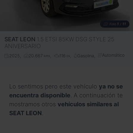
1
11
Foto
/
SEAT
LEON
1.5 ETSI 85KW DSG STYLE 25
ANIVERSARIO
Automático
2025
20.667
116
Gasolina
kms
cv
Lo sentimos pero este vehículo
ya no se
encuentra disponible
. A continuación te
mostramos otros
vehículos similares al
SEAT LEON
.