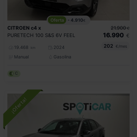
- 4.910
€
CITROEN
c4 x
21.900
€
16.990
PURETECH 100 S&S 6V FEEL
€
202
€/mes
19.468
2024
km
Manual
Gasolina
C