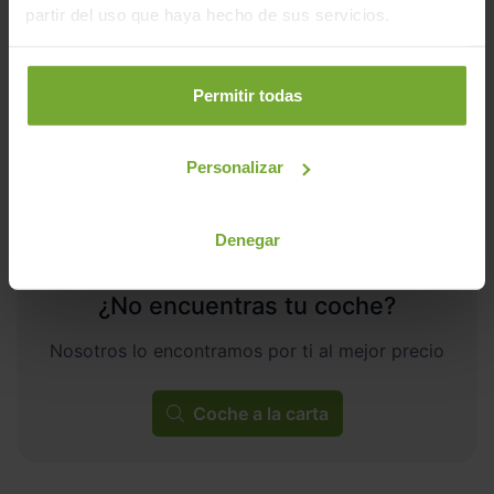
250
€/mes
15.000
2025
partir del uso que haya hecho de sus servicios.
km
Automático
Híbrido
Permitir todas
CERO
Personalizar
Denegar
¿No encuentras tu coche?
Nosotros lo encontramos por ti al mejor precio
Coche a la carta