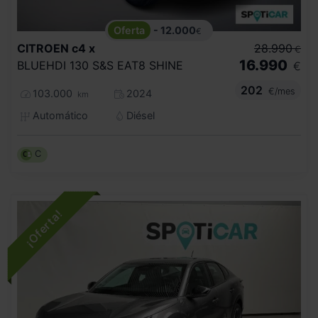
- 12.000
€
CITROEN
c4 x
28.990
€
16.990
BLUEHDI 130 S&S EAT8 SHINE
€
202
€/mes
103.000
2024
km
Automático
Diésel
C