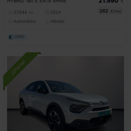
21.990
HYBRID 180 E EAT8 SHINE
€
262
€/mes
37.644
2024
km
Automático
Híbrido
CERO