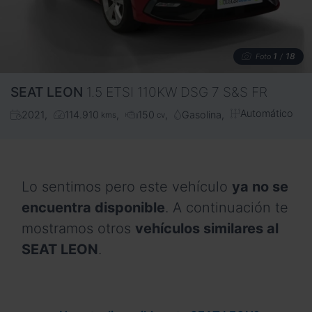
1
18
Foto
/
SEAT
LEON
1.5 ETSI 110KW DSG 7 S&S FR
Automático
2021
114.910
150
Gasolina
kms
cv
Lo sentimos pero este vehículo
ya no se
encuentra disponible
. A continuación te
mostramos otros
vehículos similares al
SEAT LEON
.