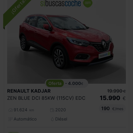
- 4.000
€
RENAULT
KADJAR
19.990
€
15.990
ZEN BLUE DCI 85KW (115CV) EDC
€
190
€/mes
91.624
2020
km
Automático
Diésel