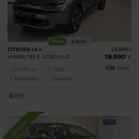
- 3.000
€
CITROEN
c4 x
22.990
€
19.990
HYBRID 145 Ë DCS6 PLUS
€
238
€/mes
24.743
2025
km
Automático
Gasolina
ECO