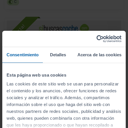
C
Consentimiento
Detalles
Acerca de las cookies
Esta página web usa cookies
Las cookies de este sitio web se usan para personalizar
el contenido y los anuncios, ofrecer funciones de redes
sociales y analizar el tráfico. Además, compartimos
información sobre el uso que haga del sitio web con
- 6.000
€
nuestros partners de redes sociales, publicidad y análisis
OPEL
ASTRA
26.990
€
web, quienes pueden combinarla con otra información
20.990
NUEVO ASTRA PHEV 5P ELEGANCE 1.6T HYBRID AT8 S/S 180 HP (132KW)
€
que les haya proporcionado o que hayan recopilado a