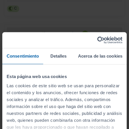
C
Consentimiento
Detalles
Acerca de las cookies
Esta página web usa cookies
Las cookies de este sitio web se usan para personalizar
el contenido y los anuncios, ofrecer funciones de redes
sociales y analizar el tráfico. Además, compartimos
información sobre el uso que haga del sitio web con
nuestros partners de redes sociales, publicidad y análisis
24.990
web, quienes pueden combinarla con otra información
VOLKSWAGEN
POLO
€
que les haya proporcionado o que hayan recopilado a
R LINE 1.0 TSI 85KW (115CV) DSG