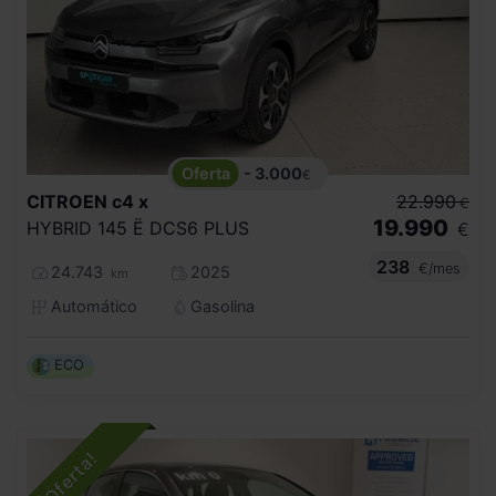
- 3.000
€
CITROEN
c4 x
22.990
€
19.990
HYBRID 145 Ë DCS6 PLUS
€
238
€/mes
24.743
2025
km
Automático
Gasolina
ECO