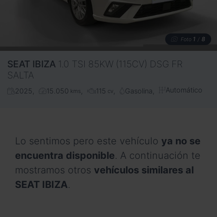
1
8
Foto
/
SEAT
IBIZA
1.0 TSI 85KW (115CV) DSG FR
SALTA
Automático
2025
15.050
115
Gasolina
kms
cv
Lo sentimos pero este vehículo
ya no se
encuentra disponible
. A continuación te
mostramos otros
vehículos similares al
SEAT IBIZA
.