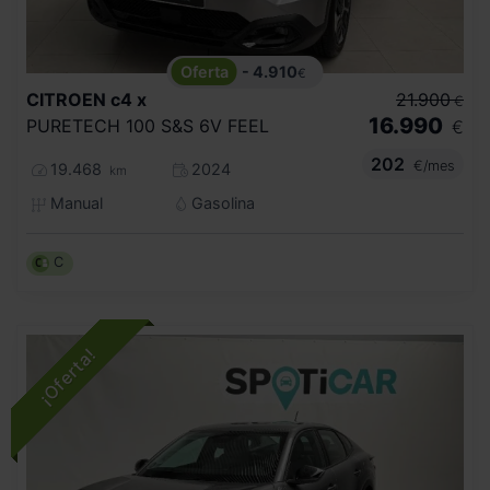
- 4.910
€
CITROEN
c4 x
21.900
€
16.990
PURETECH 100 S&S 6V FEEL
€
202
€/mes
19.468
2024
km
Manual
Gasolina
C