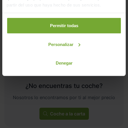
297
€/mes
partir del uso que haya hecho de sus servicios.
14.145
2024
km
Automático
Gasolina
Permitir todas
C
Personalizar
Denegar
¿No encuentras tu coche?
Nosotros lo encontramos por ti al mejor precio
Coche a la carta