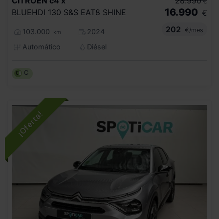
CITROEN
c4 x
28.990
€
16.990
BLUEHDI 130 S&S EAT8 SHINE
€
202
€/mes
103.000
2024
km
Automático
Diésel
C