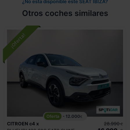
¿No esta disponible este SEAT IBIZA?
Otros coches similares
- 12.000
€
CITROEN
c4 x
28.990
€