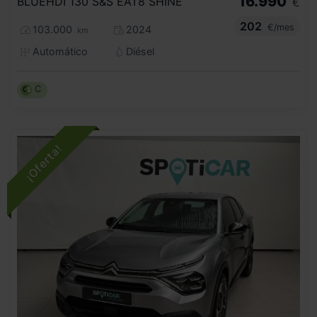
16.990
BLUEHDI 130 S&S EAT8 SHINE
€
202
€/mes
103.000
2024
km
Automático
Diésel
C