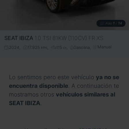
1
14
Foto
/
SEAT
IBIZA
1.0 TSI 81KW (110CV) FR XS
Manual
2024
17.925
115
Gasolina
kms
cv
Lo sentimos pero este vehículo
ya no se
encuentra disponible
. A continuación te
mostramos otros
vehículos similares al
SEAT IBIZA
.