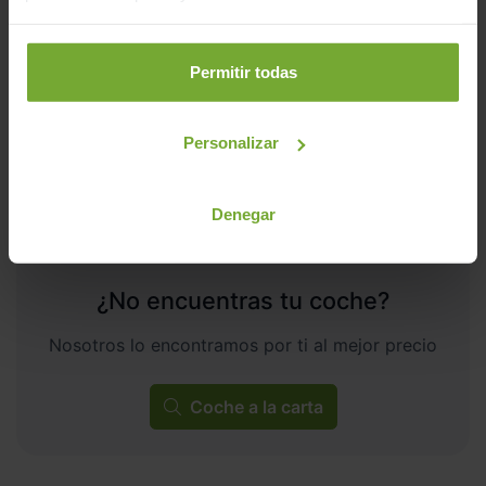
178
€/mes
20.159
2021
km
Manual
Gasolina
Permitir todas
ECO
Personalizar
Denegar
¿No encuentras tu coche?
Nosotros lo encontramos por ti al mejor precio
Coche a la carta