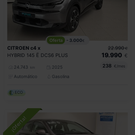
- 3.000
€
CITROEN
c4 x
22.990
€
19.990
HYBRID 145 Ë DCS6 PLUS
€
238
€/mes
24.743
2025
km
Automático
Gasolina
ECO