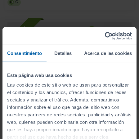
C
Consentimiento
Detalles
Acerca de las cookies
Esta página web usa cookies
Las cookies de este sitio web se usan para personalizar
el contenido y los anuncios, ofrecer funciones de redes
sociales y analizar el tráfico. Además, compartimos
información sobre el uso que haga del sitio web con
nuestros partners de redes sociales, publicidad y análisis
- 2.000
€
web, quienes pueden combinarla con otra información
HYUNDAI
I20
16.990
€
14.990
que les haya proporcionado o que hayan recopilado a
1.0 TGDI 74KW (100CV) 48V KLASS
€
partir del uso que haya hecho de sus servicios.