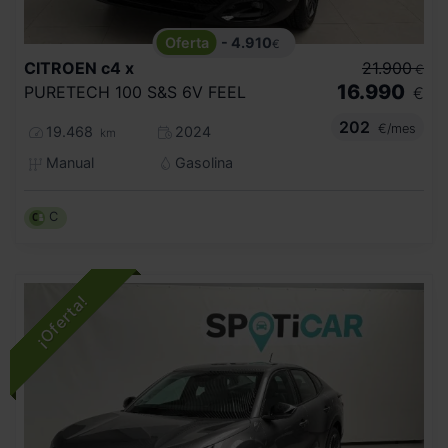
- 4.910
€
CITROEN
c4 x
21.900
€
16.990
PURETECH 100 S&S 6V FEEL
€
202
€/mes
19.468
2024
km
Manual
Gasolina
C