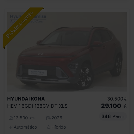
HYUNDAI
KONA
30.500
€
29.100
HEV 1.6GDI 138CV DT XLS
€
346
€/mes
13.500
2026
km
Automático
Híbrido