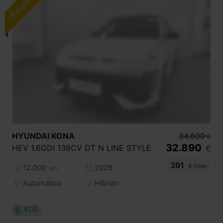
HYUNDAI
KONA
34.600
€
32.890
HEV 1.6GDI 138CV DT N LINE STYLE
€
391
€/mes
12.000
2026
km
Automático
Híbrido
ECO