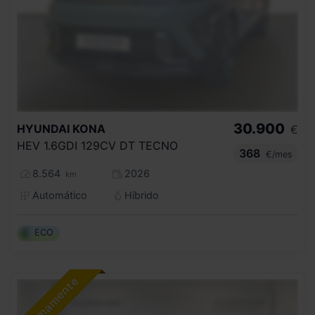
30.900
HYUNDAI
KONA
€
HEV 1.6GDI 129CV DT TECNO
368
€/mes
8.564
2026
km
Automático
Híbrido
ECO