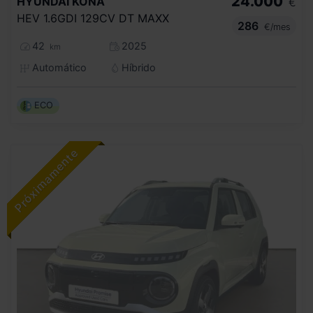
24.000
HYUNDAI
KONA
€
HEV 1.6GDI 129CV DT MAXX
286
€/mes
42
2025
km
Automático
Híbrido
ECO