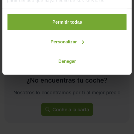
partir del uso que haya hecho de sus servicios.
8.565
2026
km
Automático
Híbrido
Permitir todas
ECO
Personalizar
Denegar
¿No encuentras tu coche?
Nosotros lo encontramos por ti al mejor precio
Coche a la carta