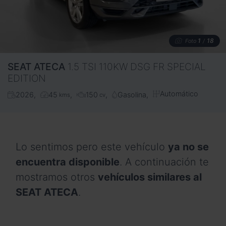
1
18
Foto
/
SEAT
ATECA
1.5 TSI 110KW DSG FR SPECIAL
EDITION
Automático
2026
45
150
Gasolina
kms
cv
Lo sentimos pero este vehículo
ya no se
encuentra disponible
. A continuación te
mostramos otros
vehículos similares al
SEAT ATECA
.