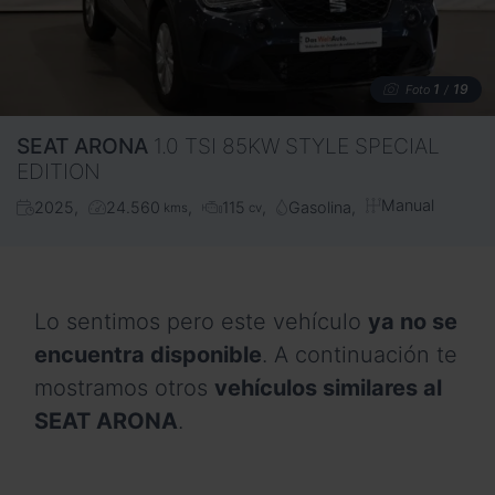
1
19
Foto
/
SEAT
ARONA
1.0 TSI 85KW STYLE SPECIAL
EDITION
Manual
2025
24.560
115
Gasolina
kms
cv
Lo sentimos pero este vehículo
ya no se
encuentra disponible
. A continuación te
mostramos otros
vehículos similares al
SEAT ARONA
.