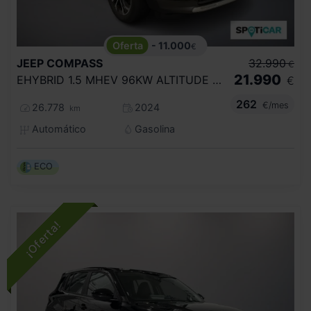
- 11.000
€
JEEP
COMPASS
32.990
€
21.990
EHYBRID 1.5 MHEV 96KW ALTITUDE DCT
€
262
€/mes
26.778
2024
km
Automático
Gasolina
ECO