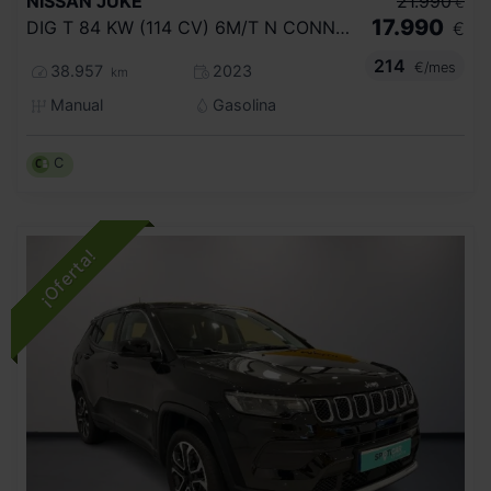
NISSAN
JUKE
21.990
€
17.990
DIG T 84 KW (114 CV) 6M/T N CONNECTA
€
214
€/mes
38.957
2023
km
Manual
Gasolina
C