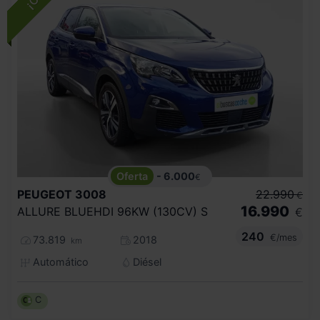
- 6.000
€
PEUGEOT
3008
22.990
€
16.990
ALLURE BLUEHDI 96KW (130CV) S
€
240
€/mes
73.819
2018
km
Automático
Diésel
C