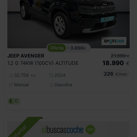
- 3.000
€
JEEP
AVENGER
21.990
€
18.990
1.2 G 74KW (100CV) ALTITUDE
€
226
€/mes
32.758
2024
km
Manual
Gasolina
C