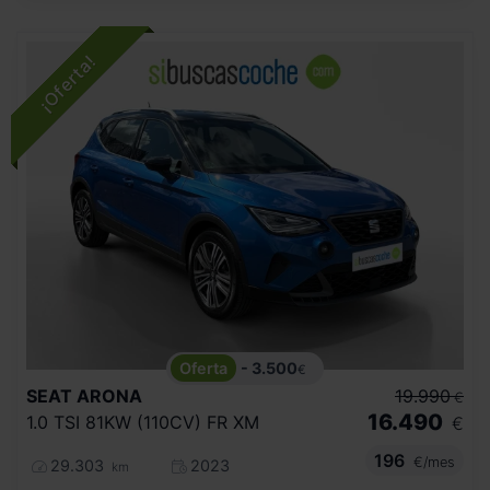
- 3.500
€
SEAT
ARONA
19.990
€
16.490
1.0 TSI 81KW (110CV) FR XM
€
196
€/mes
29.303
2023
km